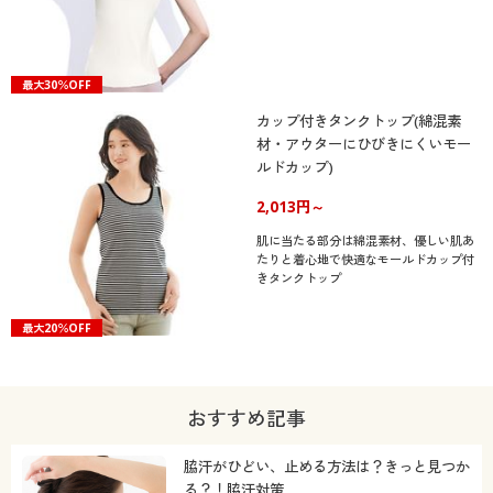
最大30％OFF
カップ付きタンクトップ(綿混素
材・アウターにひびきにくいモー
ルドカップ)
2,013円～
肌に当たる部分は綿混素材、優しい肌あ
たりと着心地で快適なモールドカップ付
きタンクトップ
最大20％OFF
おすすめ記事
脇汗がひどい、止める方法は？きっと見つか
る？！脇汗対策