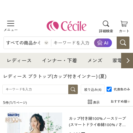
商品を探す
詳細検索
カート
レディース
インナー・下着
レディース通販すべて
レディース
インナー・下着
メンズ
家電・雑
メンズ
インナー・下着通販すべて
レディースファッション
レディース ブラトップ(カップ付きインナー)
(夏)
家電・雑貨
代表色のみ
メンズ通販すべて
女性下着
絞り込み(
4
)
女性下着
5
1
/
1
表示
件(
ページ)
寝具・インテリア・家具
家電・雑貨すべて
メンズファッション
メンズ下着
在庫
在庫のある商品のみ表示
カップ付き綿100%ノースリーブ
カテゴリ
美容・健康
寝具・インテリア・家具通販すべて
家電
メンズ下着
ジュニア・ティーンズ下着
(スマートドライ®綿100% / さら
っと気持ちいい吸汗速乾)