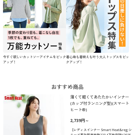
今すぐ欲しいカットソーアイテムをピック
着心地も着映えも叶う大人トップスをピッ
アップ！
クアップ！
おすすめ商品
薄くて軽くてあたたかいインナー
(カップ付ランニング型)(スマート
ヒート®)
2,739円～
【レディスインナー Smart Heat&reg;シ
リーズ累計販売枚数223.4万枚突破!(2025