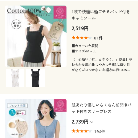
価格
～
円
絞込
1枚で快適に過ごせるパッド付き
キャミソール
解除する
2,519円
81
件
閉じる
■カラー/2色展開
■サイズ/M～LL
【「心地いいに、ときめく。」商品】や
わらかな着心地にやみつき!脇に縫い目
がなくゴロつかない丸編みの綿100%リ
ブインナー(パッド付き)
肌あたり優しいらくちん前開きパ
ッド付きスリーブレス
2,739円～
194
件