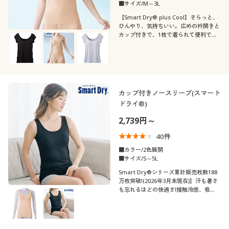
カタログ無料プレゼント
■サイズ/M～3L
【Smart Dry® plus Cool】さらっと、
袖
Ｕネック
会員メニュー
ひんやり、気持ちいい。広めの衿開きと
カップ付きで、1枚で着られて便利でラ
ク。接触冷感や吸汗・速乾など、夏にう
素材
ノースリーブ
マイページ
れしい快適機能満載のインナー
機能・特徴
コットン・綿100
レース
閲覧履歴
カップ付きノースリーブ(スマート
着用感
吸汗速乾
抗菌防臭
ドライ®)
お気に入り
2,739円～
年代
レギュラー
ウォッシャブル(洗
サポート
ストレッチ
40
件
える)
シーズン
30代
40代
■カラー/2色展開
ご利用ガイド
■サイズ/S～5L
冷感・涼感
脇汗・汗取り
Smart Dry®シリーズ累計販売枚数188
夏
秋
50代
60代
万枚突破!(2026年3月末現在)】汗も暑さ
よくある質問とお問い合わせ
も忘れるほどの快適さ!接触冷感、吸
ＵＶカット・紫外線
汗・速乾など機能満載。スマートドライ
冬
春
対策
®シリーズの、1枚で着られてラクなカ
ップ付きノースリーブ