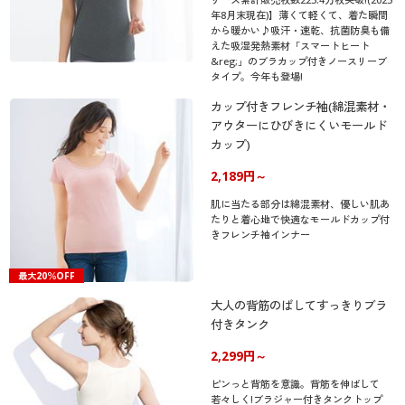
年8月末現在)】薄くて軽くて、着た瞬間
から暖かい♪吸汗・速乾、抗菌防臭も備
えた吸湿発熱素材「スマートヒート
&reg;」のブラカップ付きノースリーブ
タイプ。今年も登場!
カップ付きフレンチ袖(綿混素材・
アウターにひびきにくいモールド
カップ)
2,189円～
肌に当たる部分は綿混素材、優しい肌あ
たりと着心地で快適なモールドカップ付
きフレンチ袖インナー
最大20％OFF
大人の背筋のばしてすっきりブラ
付きタンク
2,299円～
ピンっと背筋を意識。背筋を伸ばして
若々しく!ブラジャー付きタンクトップ