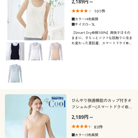
2,189円～
制服・スクール
美容・健康通販すべて
家具・収納
キッチン・雑貨・日用品
101
件
■カラー/4色展開
大きいサイズ
制服・スクールすべて
美容・健康・サプリメント
寝具・ベッド
■サイズ/S～5L
口コミ
(4〜4.9)
【Smart Dry®綿100%】爽快さはその
ままに、さらっとソフトな肌触りに生ま
バーゲン
大きいサイズ通販すべて
制服・学生服
カーテン・ラグ・ファブリック
れ変わった夏肌着、スマートドライ®綿
(3〜3.9)
100%。モールドカップ付きノースリー
ブ
詳細検索
バーゲンセール
大きいサイズ レディース服
ジュニア・ティーンズ下着
レディースサ
S
M
L
LL
3L
4L
イズ
商品カテゴリ一覧
シークレットセール
大きいサイズ レディース下着
5L
6L
カタログ
大きいサイズ メンズ
カラー
ひんやり快適機能のカップ付きオ
カタログ・チラシからのご注文
フショルダー(スマートドライ®
大きいサイズ 事務・制服
プラスクール)
2,189円～
こだわり条件
柄・デザイン
デジタルカタログ
で絞り込む
83
件
■カラー/3色展開
襟・ネック
無地