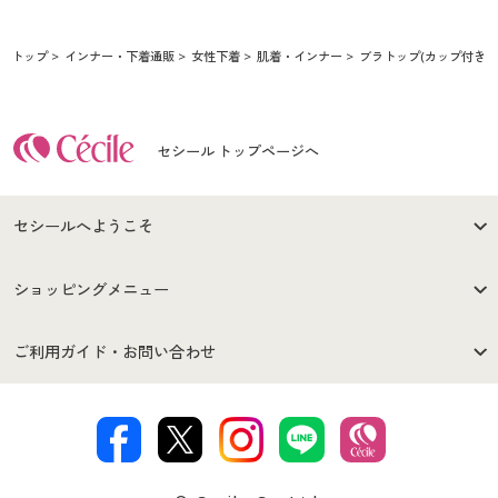
トップ
インナー・下着通販
女性下着
肌着・インナー
ブラトップ(カップ付きイ
セシール トップページへ
セシールへようこそ
はじめての方へ
ご利用環境について
ショッピングメニュー
セシールご利用規約
プライバシーポリシー
商品カテゴリ
バーゲンセール
ご利用ガイド・お問い合わせ
特定商取引法に基づく表示
古物営業法に基づく表示
カタログ・チラシからのご注
デジタルカタログ
ご注文は
お届けは
文
著作権・商標について
会社案内
交換・返品は
お支払は
カタログ無料プレゼント
特集一覧