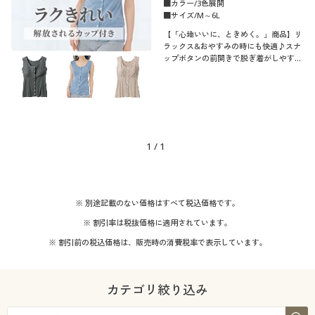
■カラー/3色展開
■サイズ/M～6L
【「心地いいに、ときめく。」商品】リ
ラックス&おやすみの時にも快適♪スナ
ップボタンの前開きで脱ぎ着がしやすい
インナー。綿混ストレッチ&スリーブレ
スで長い季節活躍します。ふっくらさん
対応サイズplump(プランプ)もありま
す。
1
/
1
※ 別途記載のない価格はすべて税込価格です。
※ 割引率は税抜価格に適用されています。
※ 割引前の税込価格は、販売時の消費税率で表示しています。
カテゴリ絞り込み