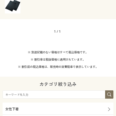
カタログ無料プレゼント
ナイロン
テイスト
会員メニュー
ウォッシャブル(洗
吸汗速乾
える)
着用感
マイページ
エレガント
シック
1
/
1
抗菌防臭
ストレッチ
年代
レギュラー
閲覧履歴
シーズン
30代
40代
※ 別途記載のない価格はすべて税込価格です。
お気に入り
※ 割引率は税抜価格に適用されています。
秋
冬
サポート
※ 割引前の税込価格は、販売時の消費税率で表示しています。
50代
ご利用ガイド
価格
～
円
絞込
カテゴリ絞り込み
よくある質問とお問い合わせ
解除する
女性下着
閉じる