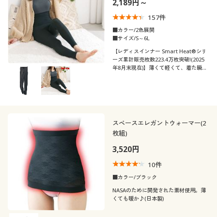
2,189円～
制服・スクール
美容・健康通販すべて
家具・収納
キッチン・雑貨・日用品
157
件
■カラー/2色展開
大きいサイズ
制服・スクールすべて
美容・健康・サプリメント
寝具・ベッド
■サイズ/S～6L
口コミ
(4〜4.9)
【レディスインナー Smart Heat®シリ
ーズ累計販売枚数223.4万枚突破!(2025
バーゲン
大きいサイズ通販すべて
制服・学生服
カーテン・ラグ・ファブリック
年8月末現在)】薄くて軽くて、着た瞬間
レディースサ
から暖かい♪吸汗・速乾、抗菌防臭も備
S
M
L
LL
3L
4L
イズ
えた吸湿発熱素材「スマートヒート®」
詳細検索
バーゲンセール
大きいサイズ レディース服
ジュニア・ティーンズ下着
の腹巻付き10分丈インナー。ウエストに
ゴムを使わず、ラクな着心地。
5L
商品カテゴリ一覧
シークレットセール
大きいサイズ レディース下着
スペースエレガントウォーマー(2
カラー
枚組)
カタログ
大きいサイズ メンズ
3,520円
カタログ・チラシからのご注文
こだわり条件
10
件
柄・デザイン
で絞り込む
大きいサイズ 事務・制服
■カラー/ブラック
NASAのために開発された素材使用。薄
デジタルカタログ
素材
無地
花柄
くても暖か♪(日本製)
機能・特徴