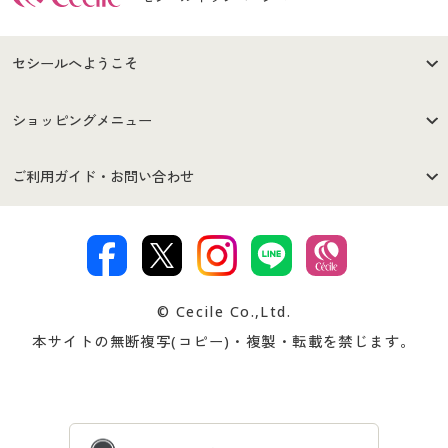
セシールへようこそ
はじめての方へ
ご利用環境について
ショッピングメニュー
セシールご利用規約
プライバシーポリシー
商品カテゴリ
バーゲンセール
ご利用ガイド・お問い合わせ
特定商取引法に基づく表示
古物営業法に基づく表示
カタログ・チラシからのご注
デジタルカタログ
ご注文は
お届けは
文
著作権・商標について
会社案内
交換・返品は
お支払は
カタログ無料プレゼント
特集一覧
© Cecile Co.,Ltd.
会員登録・お客様情報変更に
お客様番号・パスワードをお
本サイトの無断複写(コピー)・複製・転載を禁じます。
プレゼント＆キャンペーン
サイトマップ
ついて
忘れの場合
サイズガイド
よくある質問とお問い合わせ