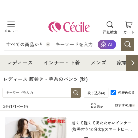
商品を探す
詳細検索
カート
レディース
インナー・下着
レディース通販すべて
レディース
インナー・下着
メンズ
家電・雑
メンズ
インナー・下着通販すべて
レディースファッション
レディース 腹巻き・毛糸のパンツ
(秋)
家電・雑貨
代表色のみ
メンズ通販すべて
女性下着
絞り込み(
4
)
女性下着
2
1
/
1
表示
件(
ページ)
寝具・インテリア・家具
家電・雑貨すべて
メンズファッション
メンズ下着
在庫
在庫のある商品のみ表示
薄くて軽くてあたたかいインナー
カテゴリ
美容・健康
寝具・インテリア・家具通販すべて
家電
メンズ下着
ジュニア・ティーンズ下着
(腹巻付き10分丈)(スマートヒート
®)