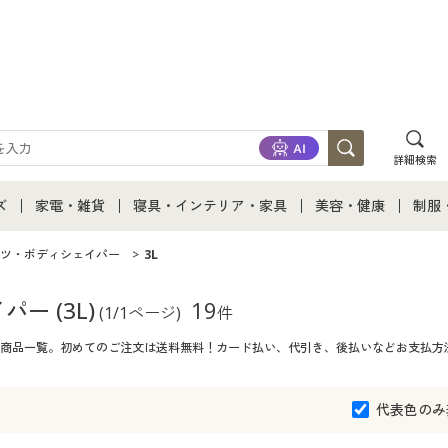
詳細検索
ズ
家電・雑貨
寝具・インテリア・家具
美容・健康
制服
て
ズ通販すべて
家電・雑貨すべて
寝具・インテリア・家具通販すべて
美容・健康通販すべ
制服
ツ・ボディシェイパー
3L
ズファッション
家電
家具・収納
美容・健康・サプリ
制服
イパー
(3L)
19
(1/1ページ)
件
L)商品一覧。初めてのご注文は送料無料！カード払い、代引き、後払いなどお支払方
ズ下着
キッチン・雑貨・日用品
寝具・ベッド
ジュ
着
カーテン・ラグ・ファブリック
代表色のみ