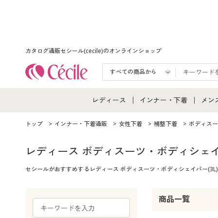
カタログ通販セシール(cecile)のオンラインショップ
レディース
インナー・下着
メン
レディース通販すべて
インナー・下着通販すべ
メン
トップ
インナー・下着通販
女性下着
補整下着
ボディスー
レディースファッション
女性下着
メン
レディース ボディスーツ・ボディシェ
セシールがおすすめするレディース ボディスーツ・ボディシェイパー(3
女性下着
メンズ下着
メン
ジュニア・ティーンズ下
商品一覧