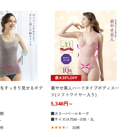
最大35％OFF
をすっきり見せるボデ
着やせ美人ハードタイプボディスー
ツ(ソフトワイヤー入り)
5,346円～
展開
■カラー/ペールモーヴ
L
■サイズ/A75M～E95・3L
2
件
30
件