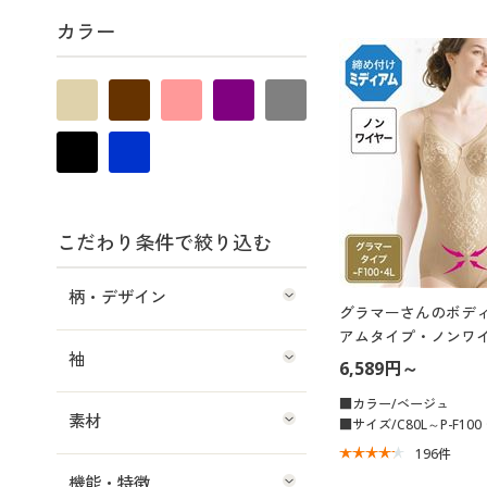
カラー
こだわり条件で絞り込む
柄・デザイン
グラマーさんのボディ
アムタイプ・ノンワイ
袖
6,589円～
■カラー/ベージュ
素材
■サイズ/C80L～P-F100
196
件
機能・特徴