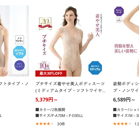
最大30％OFF
フトタイプ・ノ
プチサイズ着やせ美人ボディスーツ
姿勢ボディシ
(ミディアムタイプ・ソフトワイヤー
プ・ノンワイ
入り)
5,379円～
6,589円～
■カラー/2色展開
■カラー/ショ
L
■サイズ/P-A70M～P-D85LL
■サイズ/M～3
30
件
1