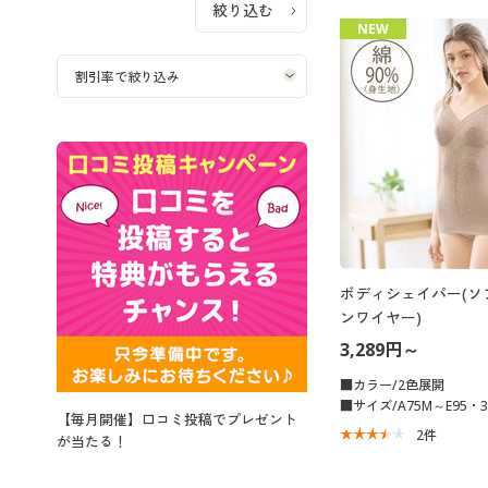
NEW
ボディシェイパー(ソ
ンワイヤー)
3,289円～
■カラー/2色展開
■サイズ/A75M～E95・3
【毎月開催】口コミ投稿でプレゼント
2
件
が当たる！