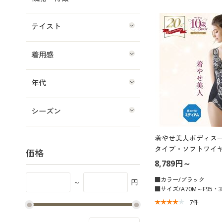
テイスト
着用感
年代
シーズン
着やせ美人ボディスー
タイプ・ソフトワイヤ
価格
8,789円～
■カラー/ブラック
～
円
■サイズ/A70M～F95・3
7
件