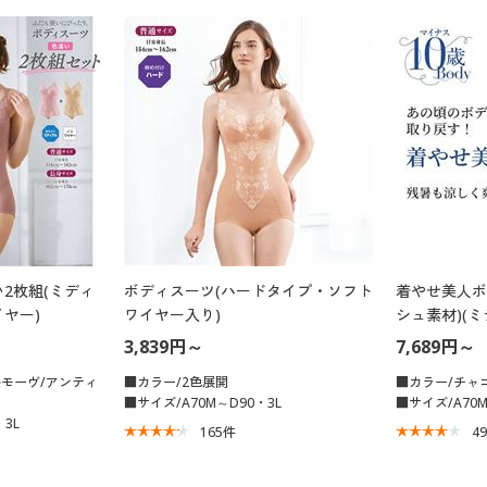
2枚組(ミディ
ボディスーツ(ハードタイプ・ソフト
着やせ美人ボ
ヤー)
ワイヤー入り)
シュ素材)(
トワイヤー入
3,839円～
7,689円～
ルモーヴ/アンティ
■カラー/2色展開
■カラー/チャ
■サイズ/A70M～D90・3L
■サイズ/A70M
・3L
165
件
4