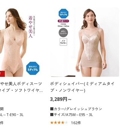
F
やせ美人ボディスーツ
ボディシェイパー(ミディアムタイ
タイプ・ソフトワイヤー
プ・ノンワイヤー)
3,289円～
展開
■カラー/グレイッシュブラウン
L～T-E90・3L
■サイズ/A75M～E95・3L
6
件
162
件