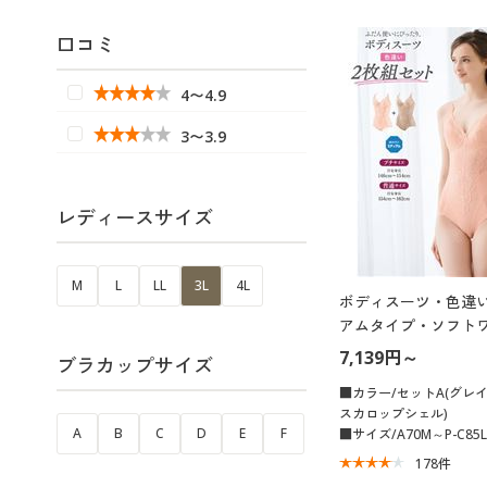
口コミ
4〜4.9
3〜3.9
レディースサイズ
M
L
LL
3L
4L
ボディスーツ・色違い
アムタイプ・ソフトワ
7,139円～
ブラカップサイズ
■カラー/セットA(グレ
スカロップシェル)
A
B
C
D
E
F
■サイズ/A70M～P-C85L
178
件