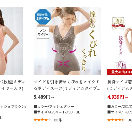
最大40％OF
2枚組(ミディ
サイドを引き締めくびれをメイクす
長身サイズ着
イヤー入り)
るボディスーツ(ミディアムタイプ・
(ミディアム
ノンワイヤー)
入り)
5,489円～
4,939円～
イッシュブラウン/
■カラー/アッシュグレー
■カラー/2色
■サイズ/A75M～T-D90・3L
■サイズ/T-B75
L
88
件
3