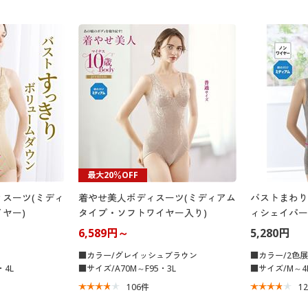
最大20％OFF
スーツ(ミディ
着やせ美人ボディスーツ(ミディアム
バストまわり
ヤー)
タイプ・ソフトワイヤー入り)
ィシェイパー
6,589円～
5,280円
■カラー/グレイッシュブラウン
■カラー/2色
・4L
■サイズ/A70M～F95・3L
■サイズ/M～4
106
件
1