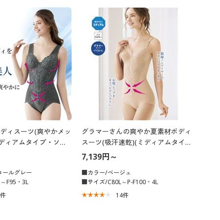
大きいサイズ 事務・制服
ディスーツ(爽やかメッ
グラマーさんの爽やか夏素材ボディ
ミディアムタイプ・ソフ
スーツ(吸汗速乾)(ミディアムタイ
り)
プ・ノンワイヤー)
7,139円～
コールグレー
■カラー/ベージュ
～F95・3L
■サイズ/C80L～P-F100・4L
9
件
14
件