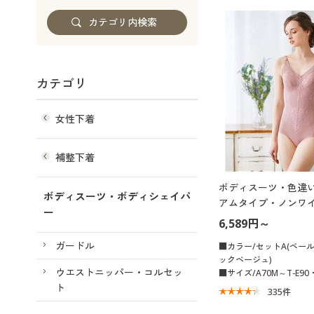
カテゴリ
女性下着
補整下着
ボディスーツ・色違い
ボディスーツ・ボディシェイパ
アムタイプ・ノンワイ
ー
6,589円～
ガードル
■カラー/セットA(ペー
ックベージュ)
ウエストニッパー・コルセッ
■サイズ/A70M～T-E90
ト
335
件