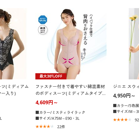
最大30％OFF
ツ(ミディアム
ファスナー付きで着やすい綿混素材
ジニエ スウ
ー入り)
のボディスーツ(ミディアムタイプ・
4,950円～
ソフトワイヤー入り)
4,609円～
■カラー/5色
■サイズ/M～3L
■カラー/ミスティライラック
L
■サイズ/A75M～E90・3L
9
22
件