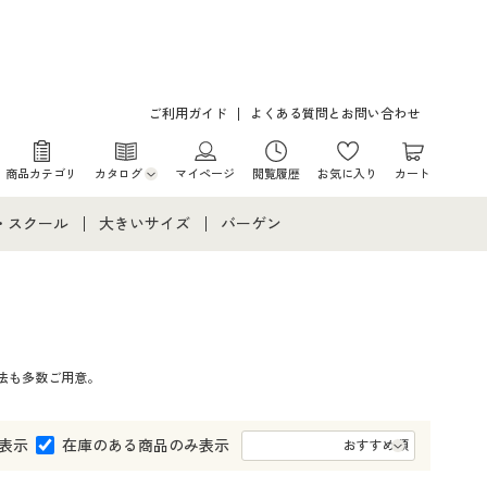
ご利用ガイド
よくある質問とお問い合わせ
商品カテゴリ
カタログ
マイページ
閲覧履歴
お気に入り
カート
カタログ・チラシからのご注文
・スクール
大きいサイズ
バーゲン
デジタルカタログ
て
・スクールすべて
大きいサイズ通販すべて
バーゲンセール
カタログ無料プレゼント
メント
・学生服
大きいサイズ レディース服
シークレットセール
法も多数ご用意。
ニア・ティーンズ下着
大きいサイズ レディース下着
大きいサイズ メンズ
表示
在庫のある商品のみ表示