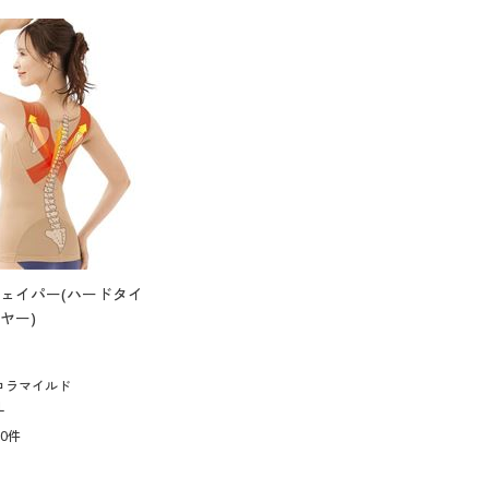
ェイパー(ハードタイ
ヤー)
コラマイルド
L
20
件