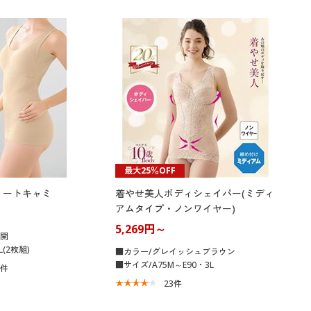
最大25％OFF
ィートキャミ
着やせ美人ボディシェイパー(ミディ
アムタイプ・ノンワイヤー)
5,269円～
展開
(2枚組)
■カラー/グレイッシュブラウン
■サイズ/A75M～E90・3L
2
件
23
件