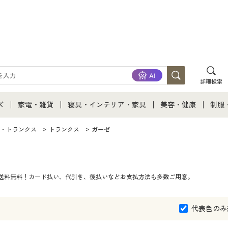
詳細検索
ズ
家電・雑貨
寝具・インテリア・家具
美容・健康
制服
て
ズ通販すべて
家電・雑貨すべて
寝具・インテリア・家具通販すべて
美容・健康通販すべ
制服
・トランクス
トランクス
ガーゼ
ズファッション
家電
家具・収納
美容・健康・サプリ
制服
は送料無料！カード払い、代引き、後払いなどお支払方法も多数ご用意。
ズ下着
キッチン・雑貨・日用品
寝具・ベッド
ジュ
着
カーテン・ラグ・ファブリック
代表色のみ