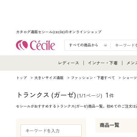
カタログ通販セシール(cecile)のオンラインショップ
レディース
インナー・下着
メン
レディース通販すべて
インナー・下着通販すべ
メン
トップ
大きいサイズ通販
ファッション・下着すべて
ショーツ
レディースファッション
女性下着
メン
トランクス
(ガーゼ)
1
(1/1ページ)
件
セシールがおすすめするトランクス(ガーゼ)商品一覧。初めてのご注文
女性下着
メンズ下着
メン
ジュニア・ティーンズ下
商品一覧