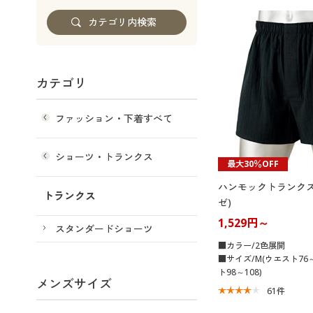
カテゴリ
ファッション・下着すべて
ショーツ・トランクス
最大30％OFF
ハンモックトランクス
トランクス
ゼ)
1,529円～
スタンダードショーツ
■カラー/2色展開
■サイズ/M(ウエスト76～
ト98～108)
メンズサイズ
61
件