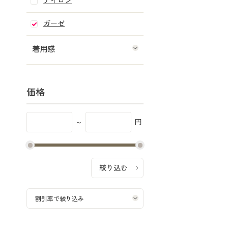
ナイロン
ガーゼ
着用感
価格
～
円