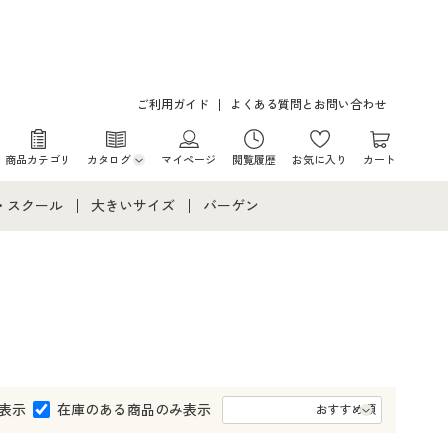
ご利用ガイド
よくある質問とお問い合わせ
商品カテゴリ
カタログ
マイページ
閲覧履歴
お気に入り
カート
カタログ・チラシからのご注文
・スクール
大きいサイズ
バーゲン
デジタルカタログ
て
・スクールすべて
大きいサイズ通販すべて
バーゲンセール
カタログ無料プレゼント
メント
・学生服
大きいサイズ レディース服
シークレットセール
ニア・ティーンズ下着
大きいサイズ レディース下着
大きいサイズ メンズ
表示
在庫のある商品のみ表示