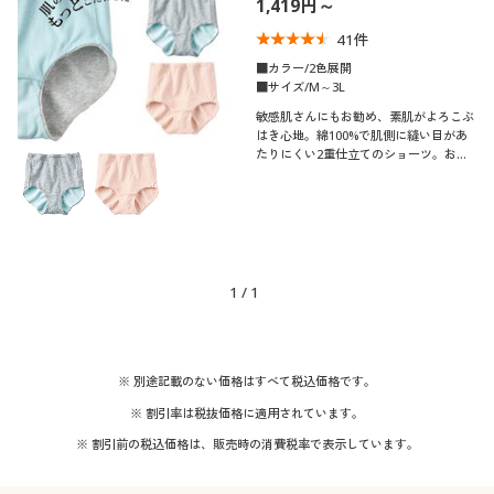
1,419円～
制服・スクール
美容・健康通販すべて
家具・収納
キッチン・雑貨・日用品
41
件
■カラー/2色展開
大きいサイズ
制服・スクールすべて
美容・健康・サプリメント
寝具・ベッド
■サイズ/M～3L
口コミ
(4〜4.9)
敏感肌さんにもお勧め、素肌がよろこぶ
はき心地。綿100%で肌側に縫い目があ
バーゲン
大きいサイズ通販すべて
制服・学生服
カーテン・ラグ・ファブリック
たりにくい2重仕立てのショーツ。お客
レディースサ
様の声から、ゴムがやわらかくなってリ
M
L
LL
3L
イズ
ニューアル!(旧品番EF-346)
詳細検索
バーゲンセール
大きいサイズ レディース服
ジュニア・ティーンズ下着
カラー
商品カテゴリ一覧
シークレットセール
大きいサイズ レディース下着
1
/
1
カタログ
こだわり条件
大きいサイズ メンズ
素材
で絞り込む
カタログ・チラシからのご注文
※ 別途記載のない価格はすべて税込価格です。
コットン・綿100
レース
大きいサイズ 事務・制服
※ 割引率は税抜価格に適用されています。
デジタルカタログ
※ 割引前の税込価格は、販売時の消費税率で表示しています。
ナイロン
シルク