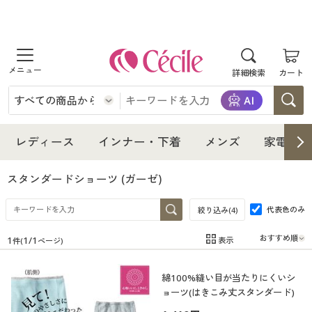
商品を探す
詳細検索
カート
レディース
インナー・下着
レディース通販すべて
レディース
インナー・下着
メンズ
家電・雑
メンズ
インナー・下着通販すべて
レディースファッション
スタンダードショーツ
(ガーゼ)
家電・雑貨
代表色のみ
メンズ通販すべて
女性下着
絞り込み(
4
)
女性下着
1
1
/
1
表示
件(
ページ)
寝具・インテリア・家具
家電・雑貨すべて
メンズファッション
メンズ下着
在庫
在庫のある商品のみ表示
綿100%縫い目が当たりにくいシ
カテゴリ
美容・健康
寝具・インテリア・家具通販すべて
家電
メンズ下着
ジュニア・ティーンズ下着
ョーツ(はきこみ丈スタンダード)