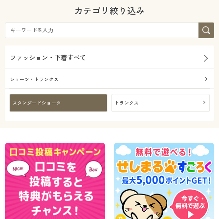
カタログ無料プレゼント
カテゴリ絞り込み
ガーゼ
会員メニュー
機能・特徴
マイページ
ファッション・下着すべて
価格
ウォッシャブル(洗
～
円
絞込
閲覧履歴
える)
ショーツ・トランクス
解除する
お気に入り
スタンダードショーツ
トランクス
閉じる
サポート
ご利用ガイド
よくある質問とお問い合わせ