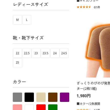
■サイズ/フリー
レディースサイズ
61
件
M
L
靴・靴下サイズ
22
22.5
23
23.5
24
24.5
25
カラー
ざっくりのびのび発
ター(2枚1組)
1,980円
■カラー/2色展開