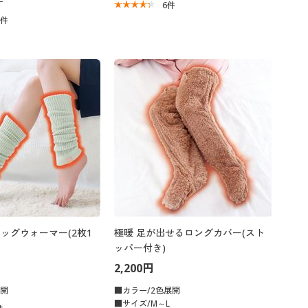
ー
6
件
8
件
m レッグウォーマー(2枚1
極暖 足が出せるロングカバー(スト
ッパー付き)
2,200円
展開
■カラー/2色展開
■サイズ/M～L