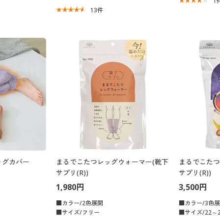
1
13
件
ッグカバー
まるでこたつレッグウォーマー(靴下
まるでこたつ
サプリ(R))
サプリ(R))
1,980円
3,500円
■カラー/2色展開
■カラー/3色
■サイズ/フリー
■サイズ/22～2