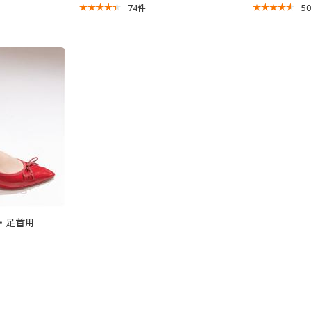
74
件
5
・足首用