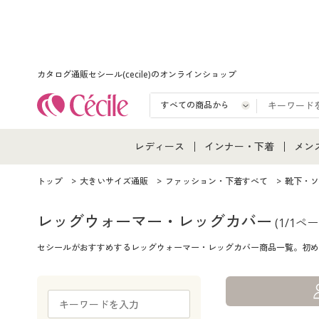
カタログ通販セシール(cecile)のオンラインショップ
レディース
インナー・下着
メン
レディース通販すべて
インナー・下着通販すべ
メン
トップ
大きいサイズ通販
ファッション・下着すべて
靴下・ソ
レディースファッション
女性下着
メン
レッグウォーマー・レッグカバー
(1/1ペー
セシールがおすすめするレッグウォーマー・レッグカバー商品一覧。初め
女性下着
メンズ下着
メン
ジュニア・ティーンズ下