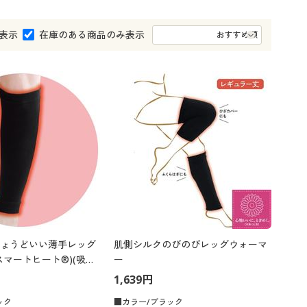
大きいサイズ 事務・制服
表示
在庫のある商品のみ表示
ょうどいい薄手レッグ
肌側シルクのびのびレッグウォーマ
スマートヒート®)(吸湿
ー
臭)
1,639円
ック
■カラー/ブラック