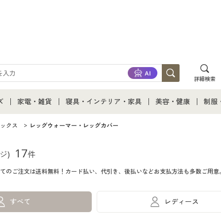
詳細検索
ズ
家電・雑貨
寝具・インテリア・家具
美容・健康
制服
て
ズ通販すべて
家電・雑貨すべて
寝具・インテリア・家具通販すべて
美容・健康通販すべ
制服
ックス
レッグウォーマー・レッグカバー
ズファッション
家電
家具・収納
美容・健康・サプリ
制服
17
ジ)
件
てのご注文は送料無料！カード払い、代引き、後払いなどお支払方法も多数ご用意
ズ下着
キッチン・雑貨・日用品
寝具・ベッド
ジュ
着
カーテン・ラグ・ファブリック
すべて
レディース