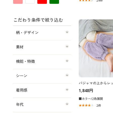
24
件
こだわり条件で絞り込む
柄・デザイン
素材
機能・特徴
シーン
パジャマの上からレ
着用感
1,848円
■カラー/2色展開
年代
2
件