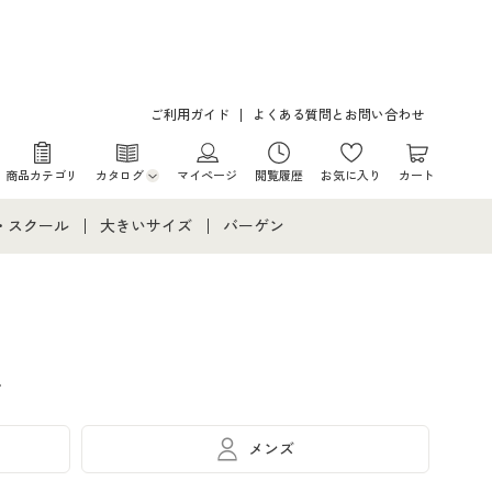
ご利用ガイド
よくある質問とお問い合わせ
商品カテゴリ
カタログ
マイページ
閲覧履歴
お気に入り
カート
カタログ・チラシからのご注文
・スクール
大きいサイズ
バーゲン
デジタルカタログ
て
・スクールすべて
大きいサイズ通販すべて
バーゲンセール
カタログ無料プレゼント
メント
・学生服
大きいサイズ レディース服
シークレットセール
。
ニア・ティーンズ下着
大きいサイズ レディース下着
大きいサイズ メンズ
メンズ