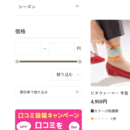
シーズン
価格
～
円
ピタウォーマー 手首
4,950円
■カラー/3色展開
1
件