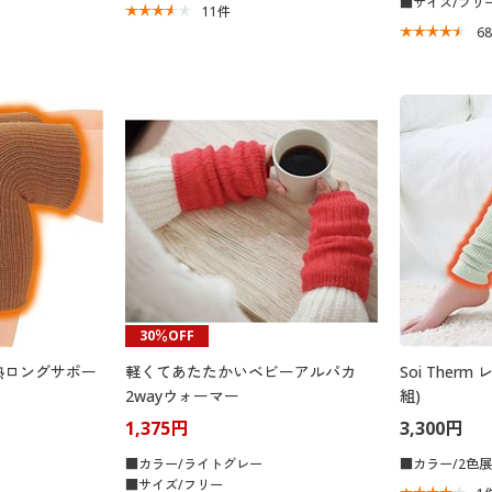
■サイズ/フリ
11
件
6
30％OFF
熱ロングサポー
軽くてあたたかいベビーアルパカ
Soi Ther
2wayウォーマー
組)
1,375円
3,300円
■カラー/ライトグレー
■カラー/2色
■サイズ/フリー