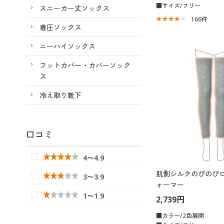
■サイズ/フリー
スニーカー丈ソックス
166
件
着圧ソックス
ニーハイソックス
フットカバー・カバーソック
ス
冷え取り靴下
口コミ
4〜4.9
肌側シルクのびのび
3〜3.9
ォーマー
1〜1.9
2,739円
■カラー/2色展開