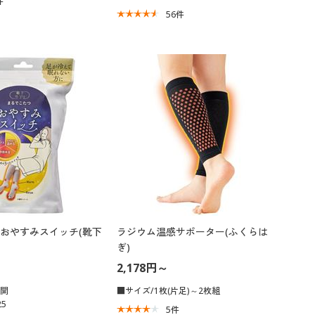
件
56
件
おやすみスイッチ(靴下
ラジウム温感サポーター(ふくらは
ぎ)
2,178円～
展開
■サイズ/1枚(片足)～2枚組
5
5
件