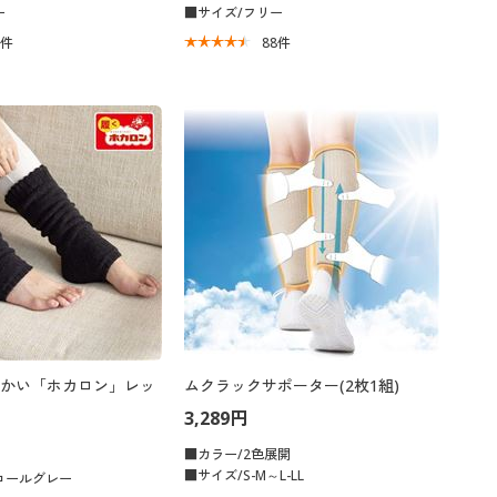
ー
■サイズ/フリー
9
件
88
件
かい「ホカロン」レッ
ムクラックサポーター(2枚1組)
3,289円
■カラー/2色展開
■サイズ/S-M～L-LL
コールグレー