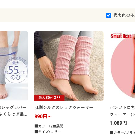
代表色のみ
最大30％OFF
のレッグカバー
肌側シルクのレッグウォーマー
パンツ下にち
)(ふくらはぎ最大
ウォーマー(
990円～
発熱)(抗菌防
1,089円
■カラー/2色展開
■サイズ/フリー
■カラー/ブラ