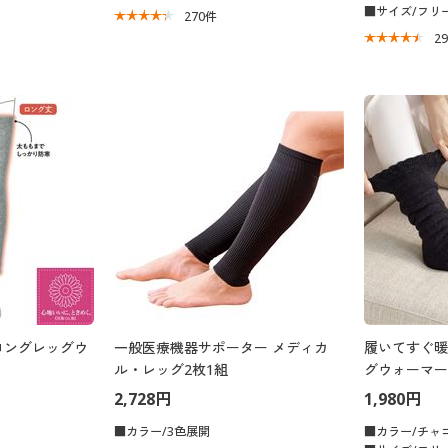
■サイズ/フリ
270
件
2
ロングレッグウ
一般医療機器サポーター メディカ
履いてすぐ暖
ル・レッグ2枚1組
グウォーマー
2,728円
1,980円
■カラー/3色展開
■カラー/チャ