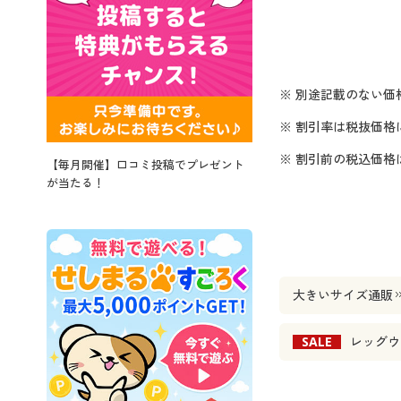
※ 別途記載のない価
※ 割引率は税抜価格
※ 割引前の税込価
【毎月開催】口コミ投稿でプレゼント
が当たる！
大きいサイズ通販
SALE
レッグウ