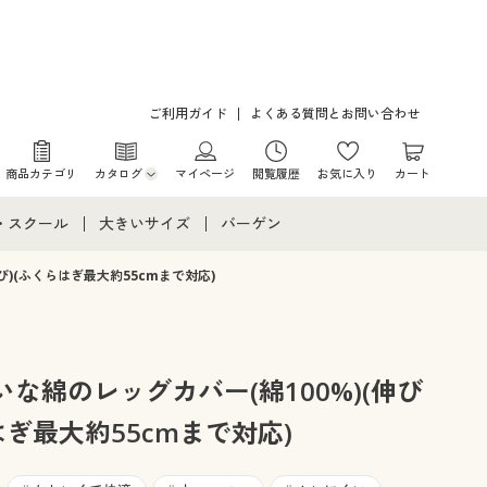
ご利用ガイド
よくある質問とお問い合わせ
商品カテゴリ
カタログ
マイページ
閲覧履歴
お気に入り
カート
カタログ・チラシからのご注文
・スクール
大きいサイズ
バーゲン
デジタルカタログ
て
・スクールすべて
大きいサイズ通販すべて
バーゲンセール
び)(ふくらはぎ最大約55cmまで対応)
カタログ無料プレゼント
メント
・学生服
大きいサイズ レディース服
シークレットセール
ニア・ティーンズ下着
大きいサイズ レディース下着
な綿のレッグカバー(綿100%)(伸び
はぎ最大約55cmまで対応)
大きいサイズ メンズ