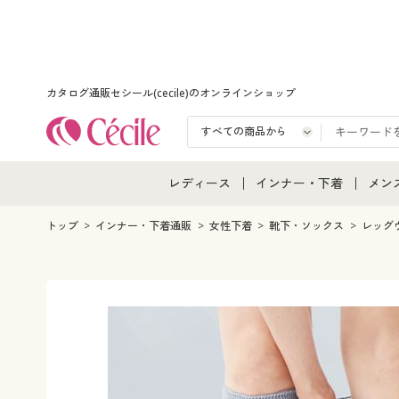
カタログ通販セシール(cecile)のオンラインショップ
レディース
インナー・下着
メン
レディース通販すべて
インナー・下着通販すべ
メン
トップ
インナー・下着通販
女性下着
靴下・ソックス
レッグ
レディースファッション
女性下着
メン
女性下着
メンズ下着
メン
ジュニア・ティーンズ下