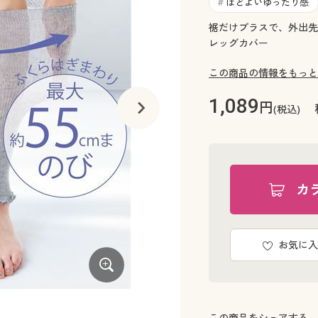
ほどよいゆったり感
#
裾だけプラスで、外出先
レッグカバー
この商品の情報をもっと
1,089
円
(税込)
カ
お気に入
ブラック
この商品をシェアする