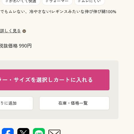
大きいサイズ 事務・制服
かわいくて快適
ウォーマー
ムレにくい
#
#
#
でもムレない、冷やさない!レギンスみたいな伸び伸び綿100%
詳しく見る
税抜価格 990円
ラー・サイズを選択しカートに入れる
りに追加
在庫・価格一覧
ふくらはぎ周