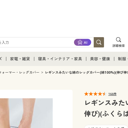
詳細検索
ズ
家電・雑貨
寝具・インテリア・家具
美容・健康
制服
て
ズ通販すべて
家電・雑貨すべて
寝具・インテリア・家具通販すべて
美容・健康通販すべ
制服
ウォーマー・レッグカバー
レギンスみたいな綿のレッグカバー(綿100%)(伸び伸
ズファッション
家電
家具・収納
美容・健康・サプリ
制服
166件
ズ下着
キッチン・雑貨・日用品
寝具・ベッド
ジュ
レギンスみたい
伸び)(ふくら
着
カーテン・ラグ・ファブリック