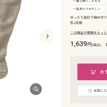
着心地にこだわる
#
肌あたりやさしい
#
ゆったり設計で締め付け
色2足組
この商品の情報をもっと
1,639
円
(税込)
カ
お気に入
グレー