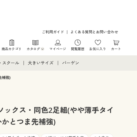
ご利用ガイド
よくある質問とお問い合わせ
商品カテゴリ
カタログ
マイページ
閲覧履歴
お気に入り
カート
カタログ・チラシからのご注文
・スクール
大きいサイズ
バーゲン
デジタルカタログ
て
・スクールすべて
大きいサイズ通販すべて
バーゲンセール
先補強)
カタログ無料プレゼント
メント
・学生服
大きいサイズ レディース服
シークレットセール
ニア・ティーンズ下着
大きいサイズ レディース下着
ソックス・同色2足組(やや薄手タイ
かかとつま先補強)
大きいサイズ メンズ