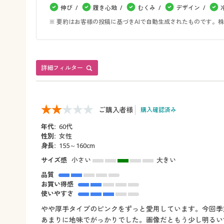
伸び
履き心地
むくみ
デザイン
※ 要約はお客様の投稿に基づきAIで自動生成されたものです
詳細フィルター
ご購入者様
購入確認済み
年代:
60代
性別:
女性
身長:
155～160cm
サイズ感
小さい
大きい
品質
お買い得感
使いやすさ
やや厚手タイプのピンクをずっと愛用しています。今回季
あまりに地味でがっかりでした。画像だともう少し明るい