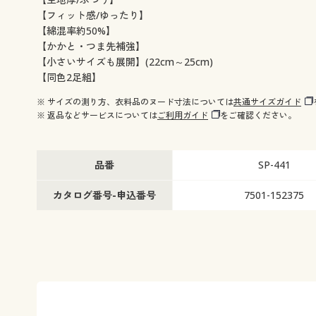
【フィット感/ゆったり】
【綿混率約50%】
【かかと・つま先補強】
【小さいサイズも展開】(22cm～25cm)
【同色2足組】
※ サイズの測り方、衣料品のヌード寸法については
共通サイズガイド
※ 返品などサービスについては
ご利用ガイド
をご確認ください。
品番
SP-441
カタログ番号-申込番号
7501-152375