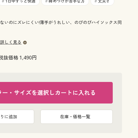
大きいサイズ 事務・制服
1日中ずっと快適
締めつけが苦手な方
丈夫さ
#
#
#
ないのにズレにくい!薄手がうれしい、のびのびハイソックス同
詳しく見る
税抜価格 1,490円
ラー・サイズを選択しカートに入れる
りに追加
在庫・価格一覧
ブラック