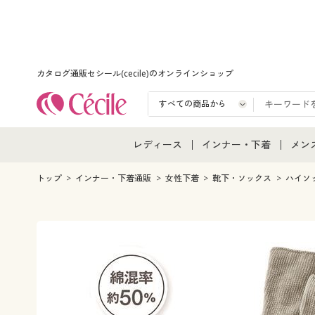
カタログ通販セシール(cecile)のオンラインショップ
レディース
インナー・下着
メン
レディース通販すべて
インナー・下着通販すべ
メン
トップ
インナー・下着通販
女性下着
靴下・ソックス
ハイソ
レディースファッション
女性下着
メン
女性下着
メンズ下着
メン
ジュニア・ティーンズ下