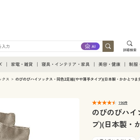
詳細検索
ズ
家電・雑貨
寝具・インテリア・家具
美容・健康
制服
て
ズ通販すべて
家電・雑貨すべて
寝具・インテリア・家具通販すべて
美容・健康通販すべ
制服
ックス
のびのびハイソックス・同色2足組(やや薄手タイプ)(日本製・かかとつま
ズファッション
家電
家具・収納
美容・健康・サプリ
制服
196件
ズ下着
キッチン・雑貨・日用品
寝具・ベッド
ジュ
のびのびハイ
プ)(日本製・
着
カーテン・ラグ・ファブリック