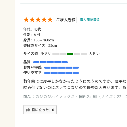
ご購入者様
購入確認済み
年代:
40代
性別:
女性
身長:
155～160cm
普段のサイズ:
25cm
サイズ感
小さい
大きい
品質
お買い得感
使いやすさ
数年前には厚手しかなかったように思うのですが、薄手な
締め付けないのにズレてこないので優秀だと思います。あ
商品：
のびのびハイソックス・同色2足組（サイズ：22～25
役に立った
0