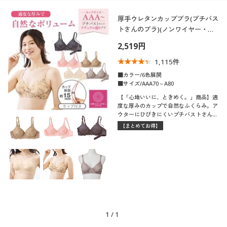
厚手ウレタンカップブラ(プチバス
トさんのブラ)(ノンワイヤー・フ
ルカップ)
2,519円
1,115
件
■カラー/6色展開
■サイズ/AAA70～A80
【「心地いいに、ときめく。」商品】適
度な厚みのカップで自然なふくらみ。ア
ウターにひびきにくいプチバストさんの
シームレスカップブラ
【まとめてお得】
1
/
1