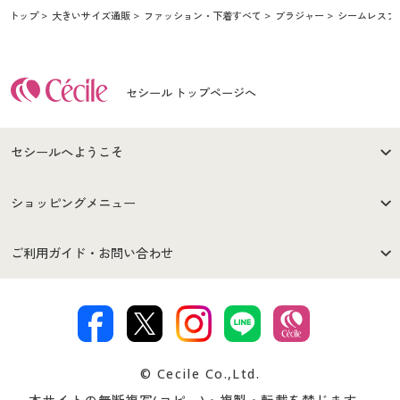
トップ
大きいサイズ通販
ファッション・下着すべて
ブラジャー
シームレスブ
セシール トップページへ
セシールへようこそ
はじめての方へ
ご利用環境について
ショッピングメニュー
セシールご利用規約
プライバシーポリシー
商品カテゴリ
バーゲンセール
ご利用ガイド・お問い合わせ
特定商取引法に基づく表示
古物営業法に基づく表示
カタログ・チラシからのご注
デジタルカタログ
ご注文は
お届けは
文
著作権・商標について
会社案内
交換・返品は
お支払は
カタログ無料プレゼント
特集一覧
© Cecile Co.,Ltd.
会員登録・お客様情報変更に
お客様番号・パスワードをお