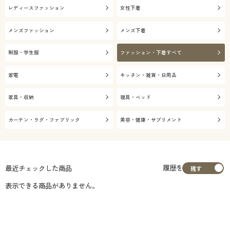
レディースファッション
女性下着
メンズファッション
メンズ下着
制服・学生服
ファッション・下着すべて
家電
キッチン・雑貨・日用品
家具・収納
寝具・ベッド
カーテン・ラグ・ファブリック
美容・健康・サプリメント
履歴を
最近チェックした商品
表示できる商品がありません。