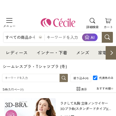
商品を探す
詳細検索
カート
レディース
インナー・下着
レディース通販すべて
レディース
インナー・下着
メンズ
家電・雑
メンズ
インナー・下着通販すべて
レディースファッション
シームレスブラ・Tシャツブラ
(冬)
家電・雑貨
代表色のみ
メンズ通販すべて
女性下着
絞り込み(
4
)
女性下着
5
1
/
1
表示
件(
ページ)
寝具・インテリア・家具
家電・雑貨すべて
メンズファッション
メンズ下着
在庫
在庫のある商品のみ表示
ラクして丸胸 立体ノンワイヤー
カテゴリ
美容・健康
寝具・インテリア・家具通販すべて
家電
メンズ下着
ジュニア・ティーンズ下着
3Dブラ®(スタンダードタイプ)(ノ
ンワイヤー・3/4モールドカップ)