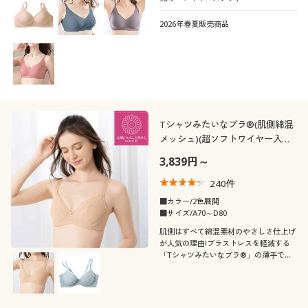
2026年春夏販売商品
解除する
閉じる
Tシャツみたいなブラ®(肌側綿混
メッシュ)(超ソフトワイヤー入
り・フルカップ)
3,839円～
240
件
■カラー/2色展開
■サイズ/A70～D80
肌側はすべて綿混素材のやさしさ仕上げ
が人気の理由!ブラストレスを軽減する
「Tシャツみたいなブラ®」の薄手で軽
い着け心地のさらっと綿混メッシュタイ
プ