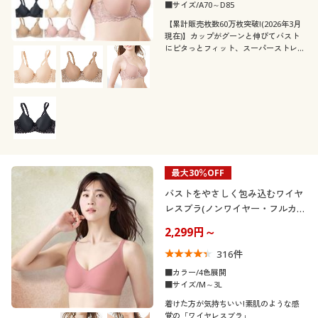
カタログ無料プレゼント
■サイズ/A70～D85
素材
無地
【累計販売枚数60万枚突破!(2026年3月
会員メニュー
現在)】カップがグーンと伸びてバスト
にピタっとフィット、スーパーストレッ
機能・特徴
ナイロン
レース
チカップブラの脇すっきりタイプ
マイページ
テイスト
ウォッシャブル(洗
ストレッチ
える)
閲覧履歴
着用感
ナチュラル
ベーシック
お気に入り
年代
レギュラー
最大30％OFF
サポート
シーズン
20代
30代
バストをやさしく包み込むワイヤ
レスブラ(ノンワイヤー・フルカッ
ご利用ガイド
プ)
夏
秋
2,299円～
40代
50代
316
件
よくある質問とお問い合わせ
春
冬
■カラー/4色展開
60代
■サイズ/M～3L
着けた方が気持ちいい!素肌のような感
価格
～
円
絞込
覚の「ワイヤレスブラ」