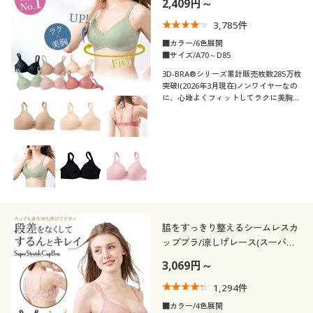
2,409円～
(サードウェーブブラ)
制服・スクール
美容・健康通販すべて
家具・収納
キッチン・雑貨・日用品
3,785
件
■カラー/6色展開
大きいサイズ
制服・スクールすべて
美容・健康・サプリメント
寝具・ベッド
■サイズ/A70～D85
口コミ
(4〜4.9)
3D-BRA®シリーズ累計販売枚数285万枚
突破!(2026年3月現在)ノンワイヤーなの
バーゲン
大きいサイズ通販すべて
制服・学生服
カーテン・ラグ・ファブリック
に、心地よくフィットしてラクに美胸。
レディースサ
人気の3D-BRA®(スタンダードタイプ)。
M
L
LL
3L
イズ
詳細検索
バーゲンセール
大きいサイズ レディース服
ジュニア・ティーンズ下着
ブラカップサ
AAA
AA
A
B
C
D
イズ
商品カテゴリ一覧
シークレットセール
大きいサイズ レディース下着
カタログ
カラー
大きいサイズ メンズ
脇をすっきり整えるシームレスカ
カタログ・チラシからのご注文
ップブラ/涼しげレース(スーパー
大きいサイズ 事務・制服
ストレッチカップ)(ソフトワイヤ
3,069円～
ー入り・3/4モールドカップ)
デジタルカタログ
こだわり条件
1,294
件
柄・デザイン
で絞り込む
■カラー/4色展開