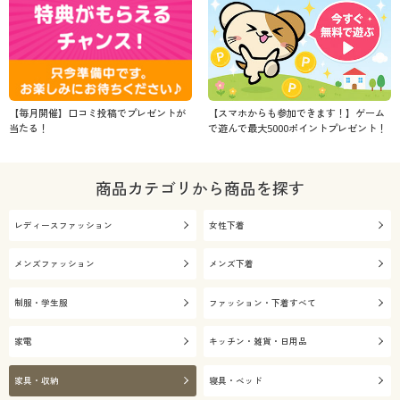
【毎月開催】口コミ投稿でプレゼントが
【スマホからも参加できます！】ゲーム
当たる！
で遊んで最大5000ポイントプレゼント！
商品カテゴリから商品を探す
レディースファッション
女性下着
メンズファッション
メンズ下着
制服・学生服
ファッション・下着すべて
家電
キッチン・雑貨・日用品
家具・収納
寝具・ベッド