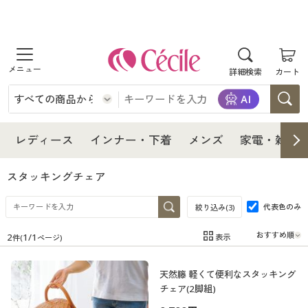
商品を探す
詳細検索
カート
レディース
インナー・下着
レディース通販すべて
レディース
インナー・下着
メンズ
家電・雑貨
メンズ
インナー・下着通販すべて
レディースファッション
スタッキングチェア
家電・雑貨
代表色のみ
メンズ通販すべて
女性下着
絞り込み(
3
)
女性下着
2
1
/
1
表示
件(
ページ)
寝具・インテリア・家具
家電・雑貨すべて
メンズファッション
メンズ下着
在庫
在庫のある商品のみ表示
天然籐 軽くて便利なスタッキング
カテゴリ
美容・健康
寝具・インテリア・家具通販すべて
家電
メンズ下着
ジュニア・ティーンズ下着
チェア(2脚組)