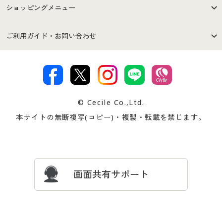
はじめての方へ
ご利用環境について
ショッピングメニュー
セシールご利用規約
プライバシーポリシー
商品カテゴリ
バーゲンセール
ご利用ガイド・お問い合わせ
特定商取引法に基づく表示
古物営業法に基づく表示
カタログ・チラシからのご注
デジタルカタログ
ご注文は
お届けは
文
著作権・商標について
会社案内
交換・返品は
お支払は
カタログ無料プレゼント
特集一覧
© Cecile Co.,Ltd.
会員登録・お客様情報変更に
お客様番号・パスワードをお
本サイトの無断複写(コピー)・複製・転載を禁じます。
プレゼント＆キャンペーン
サイトマップ
ついて
忘れの場合
サイズガイド
よくある質問とお問い合わせ
画面共有サポート