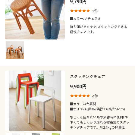
9,790円
制服・スクール
美容・健康通販すべて
家具・収納
キッチン・雑貨・日用品
1
件
■カラー/ナチュラル
大きいサイズ
制服・スクールすべて
美容・健康・サプリメント
寝具・ベッド
持ち運びラクラク!スタッキングできる
口コミ
(5)
軽快チェアです。
バーゲン
大きいサイズ通販すべて
制服・学生服
カーテン・ラグ・ファブリック
カラー
詳細検索
バーゲンセール
大きいサイズ レディース服
ジュニア・ティーンズ下着
価格
～
円
絞込
商品カテゴリ一覧
シークレットセール
大きいサイズ レディース下着
スタッキングチェア
閉じる
9,900円
カタログ
大きいサイズ メンズ
4
件
カタログ・チラシからのご注文
■カラー/4色展開
大きいサイズ 事務・制服
■サイズ/A(幅36×奥行33×高さ56cm)
ちょっと座りたい時や来客時に便利! 小
デジタルカタログ
さくてもしっかり座れる樹脂製のスタッ
キングチェアです。約2.1kgの軽量仕様
で持ち運びもラクラクです。