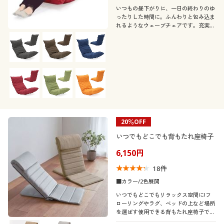
カタログ無料プレゼント
価格
いつもの昼下がりに、一日の終わりのゆ
ゆったり
～
円
絞込
ったりした時間に。ふんわりと包み込ま
会員メニュー
れるようなウェーブチェアです。充実し
たプライべート時間を過ごすのに最適
な、座り心地にこだわったプレミアムな
マイページ
座椅子はいかがでしょうか。
閉じる
閲覧履歴
お気に入り
20％OFF
サポート
いつでもどこでも背もたれ座椅子
6,150円
ご利用ガイド
18
件
よくある質問とお問い合わせ
■カラー/2色展開
いつでもどこでもリラックス空間に!フ
ローリングやラグ、ベッドの上など場所
を選ばす使用できる背もたれ座椅子で
す。