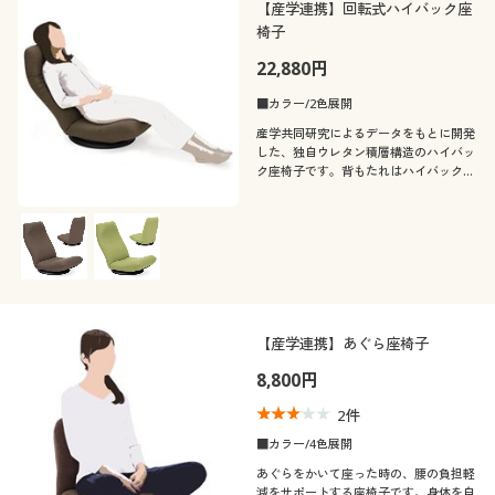
【産学連携】回転式ハイバック座
椅子
22,880円
■カラー/2色展開
産学共同研究によるデータをもとに開発
した、独自ウレタン積層構造のハイバッ
ク座椅子です。背もたれはハイバックタ
イプなので、ゆったり体を預けられま
す。座面下に回転盤を設けた360度回転
式。座ったまま向きを変えられます。
【産学連携】あぐら座椅子
8,800円
2
件
■カラー/4色展開
あぐらをかいて座った時の、腰の負担軽
減をサポートする座椅子です。身体を自