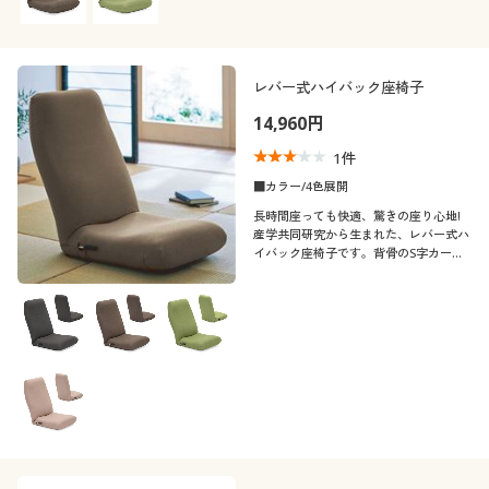
類をご用意しました。
レバー式ハイバック座椅子
14,960円
1
件
■カラー/4色展開
長時間座っても快適、驚きの座り心地!
産学共同研究から生まれた、レバー式ハ
イバック座椅子です。背骨のS字カーブ
に合わせた理想の姿勢を追求しました。