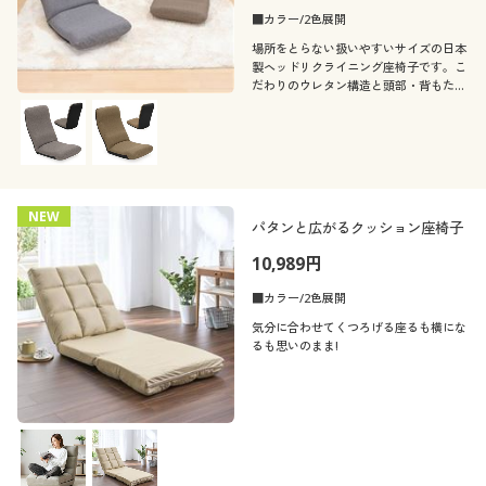
■カラー/2色展開
場所をとらない扱いやすいサイズの日本
製ヘッドリクライニング座椅子です。こ
だわりのウレタン構造と頭部・背もたれ
の2ヵ所のリクライニング機能でくつろ
ぎの姿勢をサポートします。
NEW
パタンと広がるクッション座椅子
10,989円
■カラー/2色展開
気分に合わせてくつろげる座るも横にな
るも思いのまま!