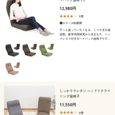
12,980円
1
件
■カラー/4色展開
ずっと座っていたくなる、くつろぎの指
定席。産学共同研究から生まれた、ヘッ
ドレスト付きのハイバック座椅子です。
負担の少ない姿勢を追求した構造で体圧
を分散。頭部と背面が別々にリクライニ
ングできます。
しっかりウレタン ヘッドリクライ
ニング座椅子
11,550円
1
件