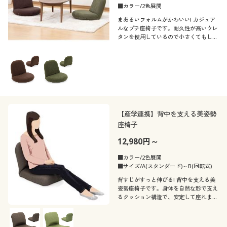
■カラー/2色展開
まあるいフォルムがかわいい! カジュア
ルなプチ座椅子です。耐久性が高いウレ
タンを使用しているので小さくてもしっ
かりとした座り心地。コンパクトで移動
もラクラクです。
【産学連携】背中を支える美姿勢
座椅子
12,980円～
■カラー/2色展開
■サイズ/A(スタンダード)～B(回転式)
背すじがすっと伸びる! 背中を支える美
姿勢座椅子です。身体を自然な形で支え
るクッション構造で、安定して座れま
す。産学共同研究から生まれた、こだわ
りの仕様です。シンプルなスタンダード
タイプと、座面が回転するタイプの2種