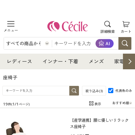
商品を探す
詳細検索
カート
レディース
インナー・下着
レディース通販すべて
レディース
インナー・下着
メンズ
家電・雑
メンズ
インナー・下着通販すべて
レディースファッション
座椅子
家電・雑貨
代表色のみ
メンズ通販すべて
女性下着
絞り込み(
3
)
女性下着
19
1
/
1
表示
件(
ページ)
寝具・インテリア・家具
家電・雑貨すべて
メンズファッション
メンズ下着
在庫
在庫のある商品のみ表示
【産学連携】腰に優しいリラック
カテゴリ
美容・健康
寝具・インテリア・家具通販すべて
家電
メンズ下着
ジュニア・ティーンズ下着
ス座椅子