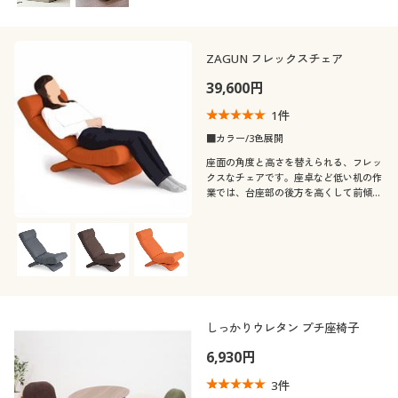
ZAGUN フレックスチェア
39,600円
1
件
■カラー/3色展開
座面の角度と高さを替えられる、フレッ
クスなチェアです。座卓など低い机の作
業では、台座部の後方を高くして前傾姿
勢に、休息のときは前方を高くして後傾
姿勢に。姿勢をケアする機能性・座り心
地・コンパクトさを追求したこだわりの
仕様です。
しっかりウレタン プチ座椅子
6,930円
3
件