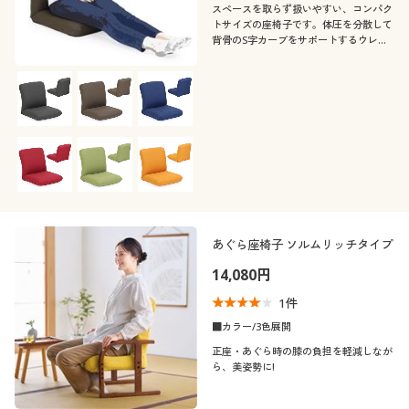
スペースを取らず扱いやすい、コンパク
トサイズの座椅子です。体圧を分散して
背骨のS字カーブをサポートするウレタ
ン積層構造のパッドが腰部の負担軽減を
サポートします。
あぐら座椅子 ソルムリッチタイプ
14,080円
1
件
■カラー/3色展開
正座・あぐら時の膝の負担を軽減しなが
ら、美姿勢に!