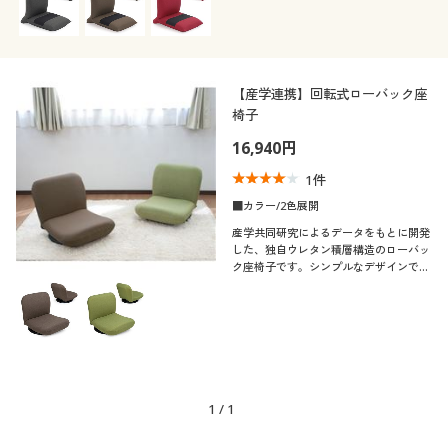
【産学連携】回転式ローバック座
椅子
16,940円
1
件
■カラー/2色展開
産学共同研究によるデータをもとに開発
した、独自ウレタン積層構造のローバッ
ク座椅子です。シンプルなデザインで、
こたつやローテーブルにもぴったり。座
面下に回転盤を設けた360度回転式で、
座ったまま向きを変えられます。
1
/
1