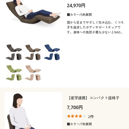
24,970円
■カラー/5色展開
頭から足までやさしく包み込む、くつろ
ぎを追求したボディサポートチェアで
す。身体への負担が最も少ないとNASA
が提唱する「中立姿勢」に着目して作り
ました。自在なリクライニングで、脚を
上げて浮かんでいるようなリラックス状
態に導きます。
【産学連携】コンパクト座椅子
7,700円
2
件
■カラー/7色展開