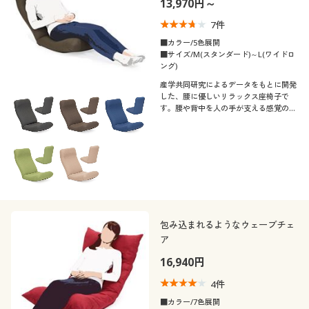
13,970円～
制服・スクール
美容・健康通販すべて
家具・収納
キッチン・雑貨・日用品
7
件
■カラー/5色展開
大きいサイズ
制服・スクールすべて
美容・健康・サプリメント
寝具・ベッド
■サイズ/M(スタンダード)～L(ワイドロ
口コミ
ング)
(5)
産学共同研究によるデータをもとに開発
バーゲン
大きいサイズ通販すべて
制服・学生服
カーテン・ラグ・ファブリック
した、腰に優しいリラックス座椅子で
(4〜4.9)
す。腰や背中を人の手が支える感覚の座
り心地を目指しました。背骨のS字カー
詳細検索
バーゲンセール
大きいサイズ レディース服
(3〜3.9)
ジュニア・ティーンズ下着
ブをやさしくサポートし、お尻や背中の
体重圧を分散します。
カラー
商品カテゴリ一覧
シークレットセール
大きいサイズ レディース下着
カタログ
大きいサイズ メンズ
包み込まれるようなウェーブチェ
カタログ・チラシからのご注文
ア
こだわり条件
大きいサイズ 事務・制服
素材
で絞り込む
16,940円
デジタルカタログ
4
件
着用感
レザー
■カラー/7色展開