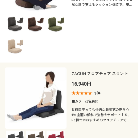
然な形で支えるクッション構造で、安定
して座れます。産学共同研究から生まれ
た、こだわりの仕様です。
ZAGUN フロアチェア スラント
16,940円
1
件
■カラー/3色展開
長時間座っても快適な新感覚の座り心
地! 座面の傾斜で姿勢をサポートする、
PC操作におすすめのフロアチェアで
す。産学共同研究から開発した腰部パッ
ドが体圧を分散し、背骨のS字カーブを
サポートします。