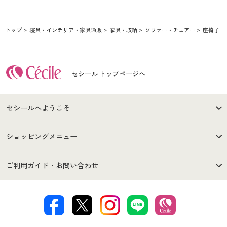
トップ
寝具・インテリア・家具通販
家具・収納
ソファー・チェアー
座椅子
セシール トップページへ
セシールへようこそ
はじめての方へ
ご利用環境について
ショッピングメニュー
セシールご利用規約
プライバシーポリシー
商品カテゴリ
バーゲンセール
ご利用ガイド・お問い合わせ
特定商取引法に基づく表示
古物営業法に基づく表示
カタログ・チラシからのご注
デジタルカタログ
ご注文は
お届けは
文
著作権・商標について
会社案内
交換・返品は
お支払は
カタログ無料プレゼント
特集一覧