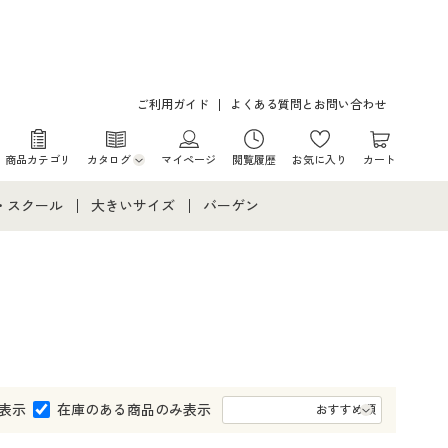
ご利用ガイド
よくある質問とお問い合わせ
商品カテゴリ
カタログ
マイページ
閲覧履歴
お気に入り
カート
カタログ・チラシからのご注文
・スクール
大きいサイズ
バーゲン
デジタルカタログ
て
・スクールすべて
大きいサイズ通販すべて
バーゲンセール
カタログ無料プレゼント
メント
・学生服
大きいサイズ レディース服
シークレットセール
ニア・ティーンズ下着
大きいサイズ レディース下着
大きいサイズ メンズ
表示
在庫のある商品のみ表示