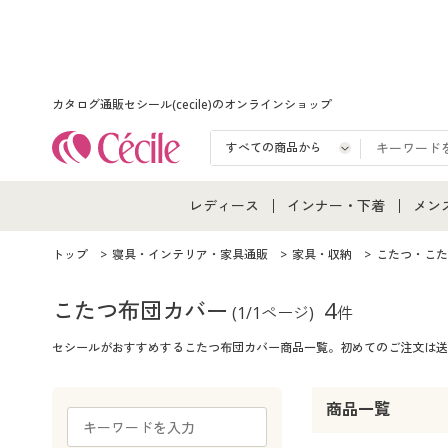
カタログ通販セシール(cecile)のオンラインショップ
レディース
インナー・下着
メン
レディース通販すべて
インナー・下着通販すべ
メン
トップ
寝具・インテリア・家具通販
家具・収納
こたつ・こた
レディースファッション
女性下着
メン
こたつ布団カバー
4
(1/1ページ)
件
セシールがおすすめするこたつ布団カバー商品一覧。初めてのご注文は送
女性下着
メンズ下着
メン
ジュニア・ティーンズ下
商品一覧