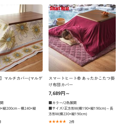
大きいサイズ 事務・制服
】マルチカバー(マルゲ
スマートヒート® あったかこたつ掛
け布団カバー
7,689円～
展開
■カラー/2色展開
×縦200cm～横240×縦
■サイズ/正方形M(横190×縦190cm)～長
方形M(横230×縦190cm)
件
2
件