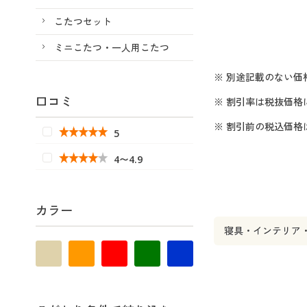
こたつセット
ミニこたつ・一人用こたつ
※ 別途記載のない価
口コミ
※ 割引率は税抜価格
※ 割引前の税込価
5
4〜4.9
カラー
寝具・インテリア