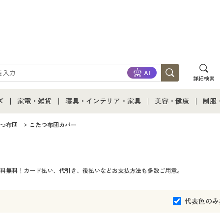
詳細検索
ズ
家電・雑貨
寝具・インテリア・家具
美容・健康
制服
て
ズ通販すべて
家電・雑貨すべて
寝具・インテリア・家具通販すべて
美容・健康通販すべ
制服
つ布団
こたつ布団カバー
ズファッション
家電
家具・収納
美容・健康・サプリ
制服
料無料！カード払い、代引き、後払いなどお支払方法も多数ご用意。
ズ下着
キッチン・雑貨・日用品
寝具・ベッド
ジュ
着
カーテン・ラグ・ファブリック
代表色のみ