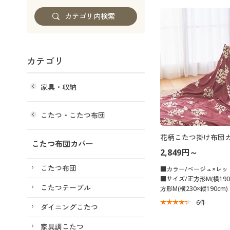
カテゴリ
家具・収納
こたつ・こたつ布団
花柄こたつ掛け布団
こたつ布団カバー
2,849円～
こたつ布団
■カラー/ベージュ×レッ
■サイズ/正方形M(横190
こたつテーブル
方形M(横230×縦190cm)
6
件
ダイニングこたつ
家具調こたつ