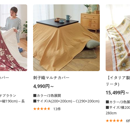
カバー
刺子織マルチカバー
【イタリア製
リータ)
4,990円～
15,499円～
ドブラウン
■カラー/3色展開
×縦190cm)～長
■サイズ/A(200×200cm)～C(290×200cm)
■カラー/3色
■サイズ/横200
13
件
280cm
6