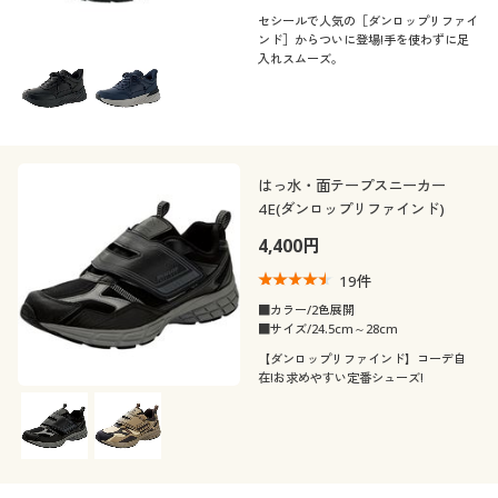
セシールで人気の［ダンロップリファイ
ンド］からついに登場!手を使わずに足
入れスムーズ。
はっ水・面テープスニーカー
4E(ダンロップリファインド)
4,400円
19
件
■カラー/2色展開
■サイズ/24.5cm～28cm
【ダンロップリファインド】コーデ自
在!お求めやすい定番シューズ!