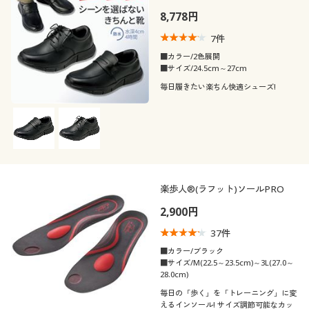
8,778円
7
件
■カラー/2色展開
■サイズ/24.5cm～27cm
毎日履きたい楽ちん快適シューズ!
楽歩人®(ラフット)ソールPRO
2,900円
37
件
■カラー/ブラック
■サイズ/M(22.5～23.5cm)～3L(27.0～
28.0cm)
毎日の「歩く」を「トレーニング」に変
えるインソール! サイズ調節可能なカッ