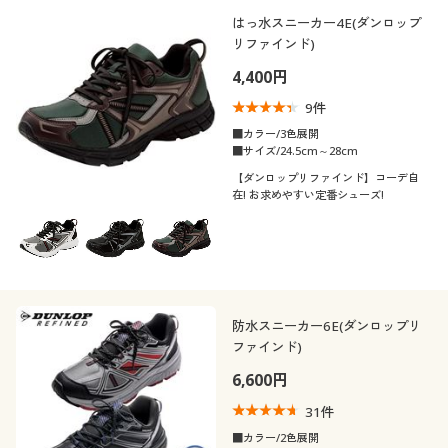
はっ水スニーカー4E(ダンロップ
リファインド)
4,400円
9
件
■カラー/3色展開
■サイズ/24.5cm～28cm
【ダンロップリファインド】コーデ自
在! お求めやすい定番シューズ!
防水スニーカー6E(ダンロップリ
ファインド)
6,600円
31
件
■カラー/2色展開