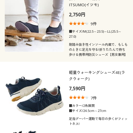
ITSUMO(イツモ)
2,750円
9
件
■サイズ/M(22.5～23.5)～LL(25.5～
27.0)
耐踏み抜き性インソール内蔵で、もしも
のときに足元を守る!折りたたんで持ち
歩ける携帯用防災シューズ【男女兼用】
軽量ウォーキングシューズ4E(ラ
クウォーク)
7,590円
7
件
■カラー/2色展開
■サイズ/24.5cm～27cm
足指グーパー運動で毎日の歩くがフィッ
トネス!