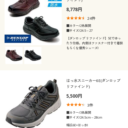
8,778円
24
件
■カラー/2色展開
■サイズ/24.5～27
【ダンロップ リファインド】5Eでゆっ
たり仕様。内側はファスナー付きで着脱
もらくな優秀シューズ!
はっ水スニーカー6E(ダンロップ
リファインド)
5,500円
3
件
■カラー/3色展開
■サイズ/24.5cm～28cm
幅広6E×はっ水!