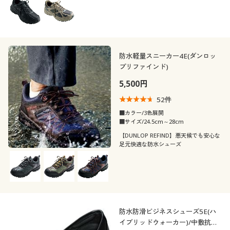
レギュラー
ゆったり
力的。
シック
シーズン
20代
30代
価格
冬
秋
～
円
絞込
防水軽量スニーカー4E(ダンロッ
40代
50代
プリファインド)
夏
春
5,500円
60代
52
件
解除する
■カラー/3色展開
■サイズ/24.5cm～28cm
閉じる
【DUNLOP REFIND】悪天候でも安心な
足元快適な防水シューズ
防水防滑ビジネスシューズ5E(ハ
イブリッドウォーカー)/中敷抗菌