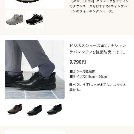
【WIMBLEDON】クラシックなデザイン
でタウンユースもおすすめ! ウィンブル
ドンのウォーキングシューズ。
ビジネスシューズ4E(リナシャン
テバレンチノ)/抗菌防臭・はっ
水・軽量
9,790円
■カラー/3色展開
■サイズ/24.5cm～29cm
靴ベラいらず!しゃがまずに、スルッと
履ける。