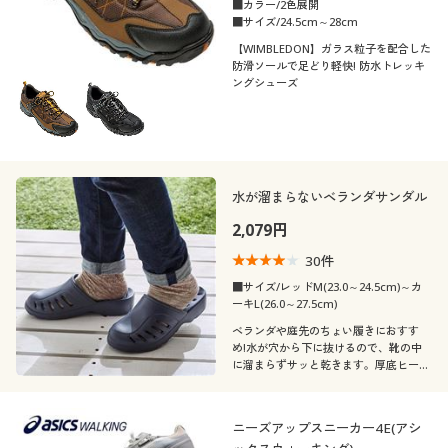
■カラー/2色展開
■サイズ/24.5cm～28cm
【WIMBLEDON】ガラス粒子を配合した
防滑ソールで足どり軽快! 防水トレッキ
ングシューズ
水が溜まらないベランダサンダル
2,079円
30
件
■サイズ/レッドM(23.0～24.5cm)～カ
ーキL(26.0～27.5cm)
ベランダや庭先のちょい履きにおすす
め!水が穴から下に抜けるので、靴の中
に溜まらずサッと乾きます。厚底ヒール
で、衣服の裾が地面につきにくい仕様。
ニーズアップスニーカー4E(アシ