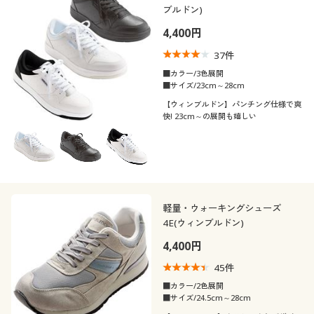
ブルドン)
4,400円
37
件
■カラー/3色展開
■サイズ/23cm～28cm
【ウィンブルドン】パンチング仕様で爽
快! 23cm～の展開も嬉しい
軽量・ウォーキングシューズ
4E(ウィンブルドン)
4,400円
45
件
■カラー/2色展開
■サイズ/24.5cm～28cm