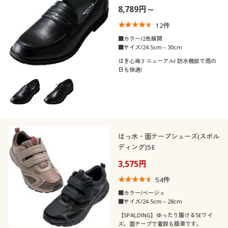
防臭・吸汗速乾
8,789円～
12
件
■カラー/2色展開
■サイズ/24.5cm～30cm
はき心地リニューアル! 防水機能で雨の
日も快適!
はっ水・面テープシューズ(スポル
ディング)5E
3,575円
54
件
■カラー/ベージュ
■サイズ/24.5cm～28cm
【SPALDING】ゆったり履ける5Eワイ
ズ。面テープで着脱も簡単です。