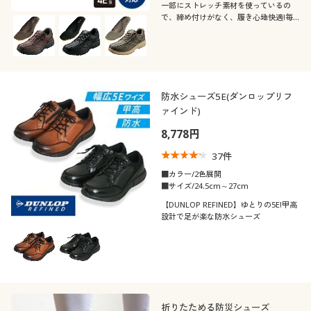
一部にストレッチ素材を使っているの
で、締め付けがなく、履き心地快適!毎
日のウォーキングに欠かせません。
防水シューズ5E(ダンロップリフ
ァインド)
8,778円
37
件
■カラー/2色展開
■サイズ/24.5cm～27cm
【DUNLOP REFINED】ゆとりの5E!甲高
設計で足が楽な防水シューズ
折りたためる防災シューズ