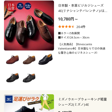
制服・スクール
美容・健康通販すべて
家具・収納
日本製・本革ビジカジシューズ
キッチン・雑貨・日用品
カテゴリ
4E(リナシャンテバレンチノ)/はっ
水・抗菌防臭
10,780円～
大きいサイズ
制服・スクールすべて
美容・健康・サプリメント
寝具・ベッド
204
件
バーゲン
大きいサイズ通販すべて
制服・学生服
■カラー/5色展開
カーテン・ラグ・ファブリック
■サイズ/24.5cm～30cm
口コミ
(5)
【人気商品】【Rinescante
詳細検索
バーゲンセール
大きいサイズ レディース服
ジュニア・ティーンズ下着
Valentiano®】日本製ならではの快適
な履き心地のビジネスシューズ!
(4〜4.9)
商品カテゴリ一覧
シークレットセール
大きいサイズ レディース下着
(3〜3.9)
カタログ
大きいサイズ メンズ
靴・靴下サイ
22
22.5
23
23.5
24
24.5
ズ
カタログ・チラシからのご注文
大きいサイズ 事務・制服
25
25.5
26
26.5
27
27.5
デジタルカタログ
ミズノウエーブウォーキング軽量
28
29
30
シューズ2(ミズノ)4E