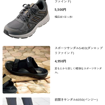
ファインド)
5,500円
幅広6E×はっ水!
スポーツサンダルS403(ダンロップ
リファインド)
4,950円
足もとから涼しく!軽快なスポーツサンダ
ル。
前開きサンダル6050(パンジー)