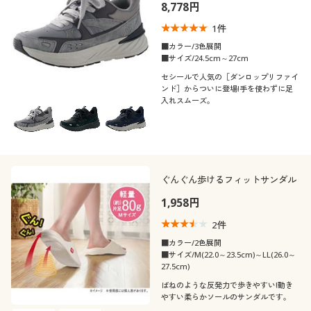
8,778円
1
件
■カラー/3色展開
■サイズ/24.5cm～27cm
セシールで人気の［ダンロップリファイ
ンド］からついに登場!手を使わずに足
入れスムーズ。
ぐんぐん歩けるフィットサンダル
1,958円
2
件
■カラー/2色展開
■サイズ/M(22.0～23.5cm)～LL(26.0～
27.5cm)
ばねのような反発力で歩きやすい!動き
やすい柔らかソールのサンダルです。