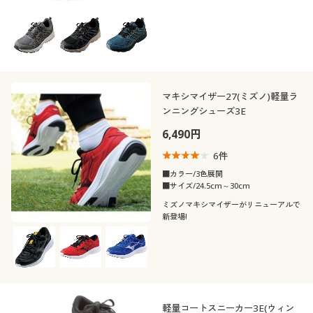
マキシマイザー27(ミズノ)軽量ラ
ンニングシューズ3E
6,490円
6
件
■カラー/3色展開
■サイズ/24.5cm～30cm
ミズノマキシマイザーがリニューアルで
新登場!
軽量コートスニーカー3E(ウィン