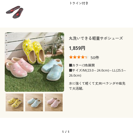
トライン付き
丸洗いできる軽量サボシューズ
1,859円
50
件
■カラー/3色展開
■サイズ/M(23.0～24.0cm)～LL(25.5～
26.0cm)
水に強くて軽くて丈夫!ベランダや庭先
で大活躍。
1
/
1