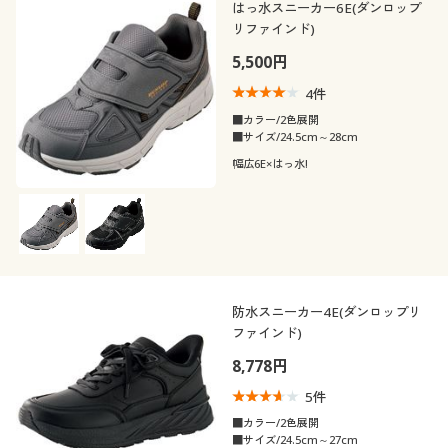
はっ水スニーカー6E(ダンロップ
リファインド)
5,500円
4
件
■カラー/2色展開
■サイズ/24.5cm～28cm
幅広6E×はっ水!
防水スニーカー4E(ダンロップリ
ファインド)
8,778円
5
件
■カラー/2色展開
■サイズ/24.5cm～27cm