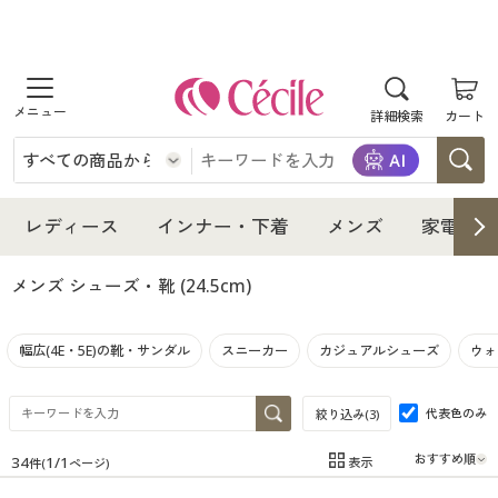
商品を探す
詳細検索
カート
レディース
インナー・下着
レディース通販すべて
レディース
インナー・下着
メンズ
家電・雑
メンズ
インナー・下着通販すべて
レディースファッション
メンズ シューズ・靴
(24.5cm)
家電・雑貨
メンズ通販すべて
女性下着
女性下着
幅広(4E・5E)の靴・サンダル
スニーカー
カジュアルシューズ
ウォ
寝具・インテリア・家具
家電・雑貨すべて
メンズファッション
メンズ下着
代表色のみ
絞り込み(
3
)
美容・健康
寝具・インテリア・家具通販すべて
家電
メンズ下着
ジュニア・ティーンズ下着
34
1
/
1
表示
件(
ページ)
在庫
在庫のある商品のみ表示