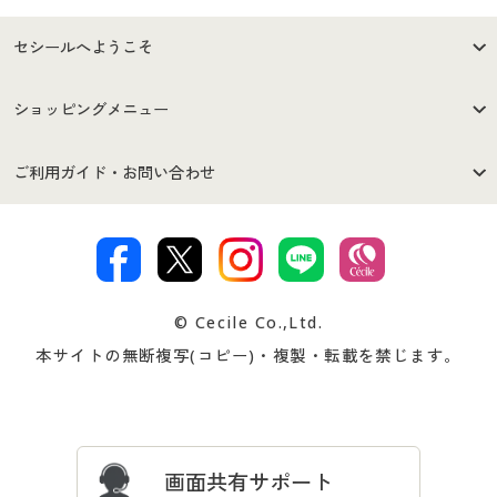
セシールへようこそ
はじめての方へ
ご利用環境について
ショッピングメニュー
セシールご利用規約
プライバシーポリシー
商品カテゴリ
バーゲンセール
ご利用ガイド・お問い合わせ
特定商取引法に基づく表示
古物営業法に基づく表示
カタログ・チラシからのご注
デジタルカタログ
ご注文は
お届けは
文
著作権・商標について
会社案内
交換・返品は
お支払は
カタログ無料プレゼント
特集一覧
© Cecile Co.,Ltd.
会員登録・お客様情報変更に
お客様番号・パスワードをお
本サイトの無断複写(コピー)・複製・転載を禁じます。
プレゼント＆キャンペーン
サイトマップ
ついて
忘れの場合
サイズガイド
よくある質問とお問い合わせ
画面共有サポート