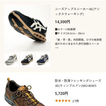
ニーズアップスニーカー4E(アシ
ックスウォーキング)
14,300円
■カラー/3色展開
■サイズ/24.5cm～28cm
「産・学・医」共同開発。ひざの負担軽
減のために生まれた歩行快調スニーカ
ー!
防水・防滑トレッキングシューズ
4E(ウィンブルドン)MO46WS
5,720円
27
件