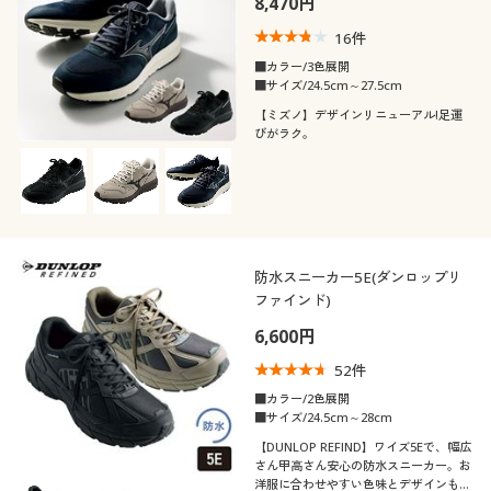
8,470円
カタログ無料プレゼント
カラー
16
件
会員メニュー
■カラー/3色展開
■サイズ/24.5cm～27.5cm
マイページ
【ミズノ】デザインリニューアル!足運
びがラク。
こだわり条件
柄・デザイン
閲覧履歴
で絞り込む
素材
無地
お気に入り
機能・特徴
防水スニーカー5E(ダンロップリ
レザー
ナイロン
サポート
ファインド)
シーン
ウォッシャブル(洗
6,600円
ご利用ガイド
抗菌防臭
える)
52
件
テイスト
スポーツ
オフィス
よくある質問とお問い合わせ
■カラー/2色展開
撥水
ストレッチ
■サイズ/24.5cm～28cm
着用感
カジュアル
ベーシック
【DUNLOP REFIND】ワイズ5Eで、幅広
さん甲高さん安心の防水スニーカー。お
吸汗速乾
消臭
洋服に合わせやすい色味とデザインも魅
年代