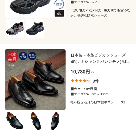
■サイズ/24.5～28
【DUNLOP REFIND】悪天候でも安心な
足元快適な防水シューズ
日本製・本革ビジカジシューズ
4E(リナシャンテバレンチノ)/はっ
水・抗菌防臭
10,780円～
8
件
■カラー/3色展開
■サイズ/24.5cm～30cm
軽い履き心地の日本製牛革シューズ!