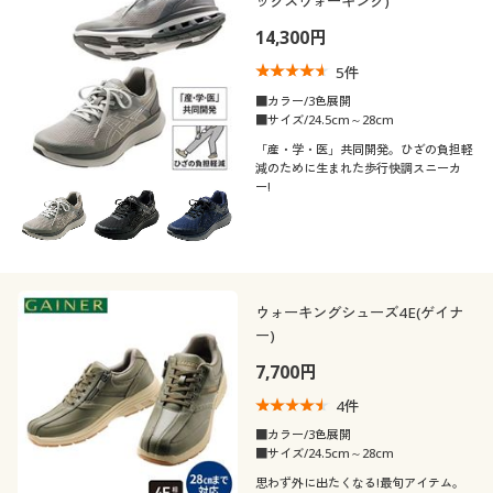
ックスウォーキング)
14,300円
5
件
■カラー/3色展開
■サイズ/24.5cm～28cm
「産・学・医」共同開発。ひざの負担軽
減のために生まれた歩行快調スニーカ
ー!
ウォーキングシューズ4E(ゲイナ
ー)
7,700円
4
件
■カラー/3色展開
■サイズ/24.5cm～28cm
思わず外に出たくなる!最旬アイテム。