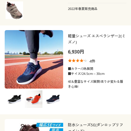
2022年春夏販売商品
軽量シューズ エスペランザー2(ミ
ズノ)
6,930円
4
件
■カラー/3色展開
■サイズ/24.5cm～30cm
4E&豊富なサイズ展開!走りが変わる履
き心地!
防水シューズ5E(ダンロップリフ
ァインド)