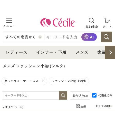
商品を探す
詳細検索
カート
レディース
インナー・下着
レディース通販すべて
レディース
インナー・下着
メンズ
家電・雑
メンズ
インナー・下着通販すべて
レディースファッション
メンズ ファッション小物
(シルク)
家電・雑貨
メンズ通販すべて
女性下着
女性下着
ネックウォーマー・スヌード
ファッション小物 その他
寝具・インテリア・家具
家電・雑貨すべて
メンズファッション
メンズ下着
代表色のみ
絞り込み(
3
)
美容・健康
寝具・インテリア・家具通販すべて
家電
メンズ下着
ジュニア・ティーンズ下着
2
1
/
1
表示
件(
ページ)
在庫
在庫のある商品のみ表示