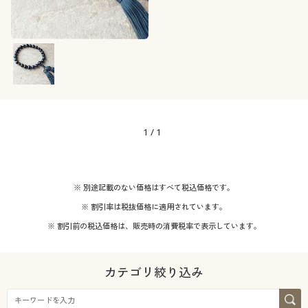
カタログ無料プレゼント
コットン・綿100
シルク
会員メニュー
デニム
ナイロン
マイページ
着用感
閲覧履歴
価格
レギュラー
～
円
絞込
1
/
1
お気に入り
解除する
サポート
※ 別途記載のない価格はすべて税込価格です。
閉じる
※ 割引率は税抜価格に適用されています。
ご利用ガイド
※ 割引前の税込価格は、販売時の消費税率で表示しています。
よくある質問とお問い合わせ
カテゴリ絞り込み