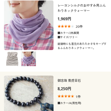
制服・スクール
美容・健康通販すべて
家具・収納
レーヨンシルクのおやすみ用ふん
キッチン・雑貨・日用品
カテゴリ
わりネックウォーマー
1,969円
大きいサイズ
制服・スクールすべて
美容・健康・サプリメント
寝具・ベッド
20
件
バーゲン
大きいサイズ通販すべて
制服・学生服
■カラー/2色展開
カーテン・ラグ・ファブリック
■サイズ/フリー
口コミ
(5)
就寝時にも首元のあたたかさをキープす
詳細検索
バーゲンセール
大きいサイズ レディース服
ジュニア・ティーンズ下着
るふんわりネックウォーマー。
(4〜4.9)
商品カテゴリ一覧
シークレットセール
大きいサイズ レディース下着
カラー
カタログ
大きいサイズ メンズ
御念珠 青虎目石
こだわり条件
カタログ・チラシからのご注文
素材
で絞り込む
8,250円
大きいサイズ 事務・制服
1
件
デジタルカタログ
レザー
ウール
■カラー/A(男性用)