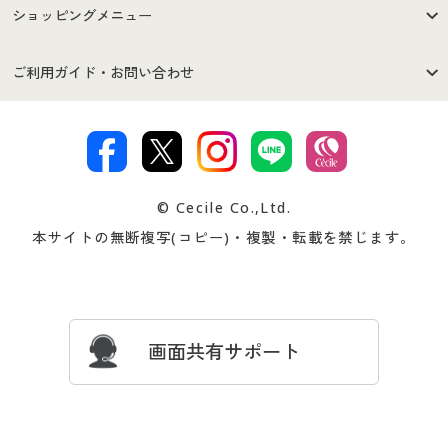
はじめての方へ
ご利用環境について
ショッピングメニュー
セシールご利用規約
プライバシーポリシー
商品カテゴリ
バーゲンセール
ご利用ガイド・お問い合わせ
特定商取引法に基づく表示
古物営業法に基づく表示
カタログ・チラシからのご注
デジタルカタログ
ご注文は
お届けは
文
著作権・商標について
会社案内
交換・返品は
お支払は
カタログ無料プレゼント
特集一覧
© Cecile Co.,Ltd.
会員登録・お客様情報変更に
お客様番号・パスワードをお
本サイトの無断複写(コピー)・複製・転載を禁じます。
プレゼント＆キャンペーン
サイトマップ
ついて
忘れの場合
サイズガイド
よくある質問とお問い合わせ
画面共有サポート