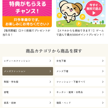
【毎月開催】口コミ投稿でプレゼントが
【スマホからも参加できます！】ゲーム
当たる！
で遊んで最大5000ポイントプレゼント！
商品カテゴリから商品を探す
レディースファッション
女性下着
メンズファッション
メンズ下着
制服・学生服
ファッション・下着すべて
家電
キッチン・雑貨・日用品
家具・収納
寝具・ベッド