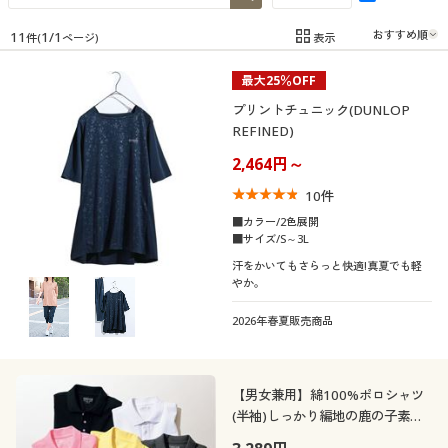
制服・スクール
美容・健康通販すべて
家具・収納
キッチン・雑貨・日用品
11
1
/
1
表示
件(
ページ)
在庫
在庫のある商品のみ表示
大きいサイズ
制服・スクールすべて
美容・健康・サプリメント
寝具・ベッド
最大25％OFF
カテゴリ
プリントチュニック(DUNLOP
バーゲン
REFINED)
大きいサイズ通販すべて
制服・学生服
カーテン・ラグ・ファブリック
2,464円～
詳細検索
バーゲンセール
大きいサイズ レディース服
ジュニア・ティーンズ下着
10
件
■カラー/2色展開
口コミ
■サイズ/S～3L
商品カテゴリ一覧
シークレットセール
大きいサイズ レディース下着
(4〜4.9)
汗をかいてもさらっと快適!真夏でも軽
やか。
(3〜3.9)
カタログ
大きいサイズ メンズ
2026年春夏販売商品
レディースサ
カタログ・チラシからのご注文
S
M
L
LL
3L
4L
イズ
大きいサイズ 事務・制服
5L
6L
7L
デジタルカタログ
【男女兼用】綿100%ポロシャツ
(半袖)しっかり編地の鹿の子素材
を使用