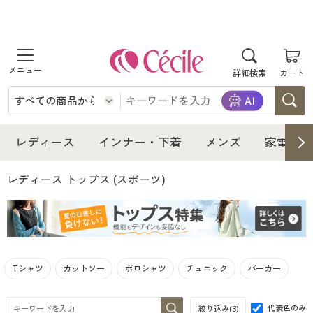
商品を探す
詳細検索
カート
レディース
インナー・下着
レディース通販すべて
レディース
インナー・下着
メンズ
家電・雑
メンズ
インナー・下着通販すべて
レディースファッション
レディース トップス
(スポーツ)
家電・雑貨
メンズ通販すべて
女性下着
女性下着
寝具・インテリア・家具
家電・雑貨すべて
メンズファッション
メンズ下着
Tシャツ
カットソー
ポロシャツ
チュニック
パーカー
美容・健康
寝具・インテリア・家具通販すべて
家電
メンズ下着
ジュニア・ティーンズ下着
代表色のみ
絞り込み(
3
)