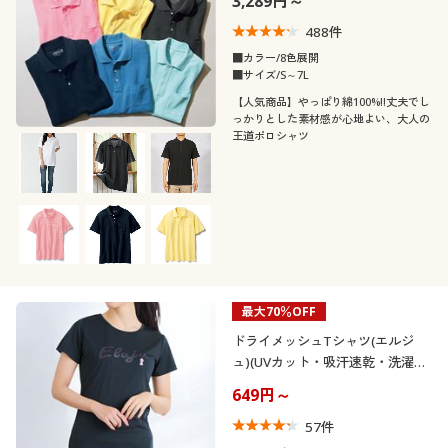
3,289円～
カタログ無料プレゼント
メンズサイズ
S
M
L
LL
3L
4L
488
件
会員メニュー
■カラー/8色展開
5L
6L
7L
■サイズ/S～7L
マイページ
【人気商品】やっぱり綿100%!!丈夫でし
っかりとした素材感が心地よい、大人の
カラー
王道ポロシャツ
閲覧履歴
お気に入り
こだわり条件
柄・デザイン
で絞り込む
サポート
襟・ネック
無地
スリット
ご利用ガイド
最大70％OFF
ドライメッシュTシャツ(エルジ
袖
スキッパー
ハイネック
ュ)(UVカット・吸汗速乾・洗濯機
よくある質問とお問い合わせ
OK)
649円～
素材
長袖
半袖
57
件
機能・特徴