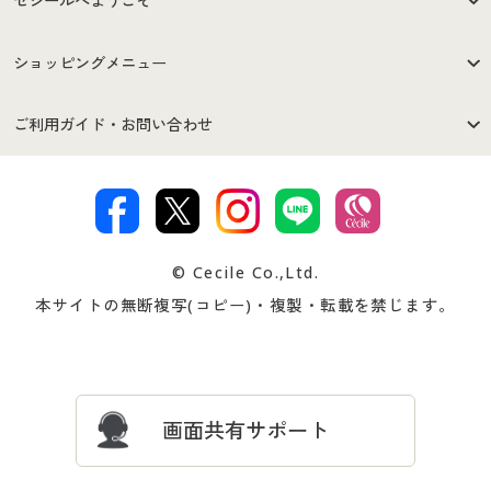
セシールへようこそ
はじめての方へ
ご利用環境について
ショッピングメニュー
セシールご利用規約
プライバシーポリシー
商品カテゴリ
バーゲンセール
ご利用ガイド・お問い合わせ
特定商取引法に基づく表示
古物営業法に基づく表示
カタログ・チラシからのご注
デジタルカタログ
ご注文は
お届けは
文
著作権・商標について
会社案内
交換・返品は
お支払は
カタログ無料プレゼント
特集一覧
© Cecile Co.,Ltd.
会員登録・お客様情報変更に
お客様番号・パスワードをお
本サイトの無断複写(コピー)・複製・転載を禁じます。
プレゼント＆キャンペーン
サイトマップ
ついて
忘れの場合
サイズガイド
よくある質問とお問い合わせ
画面共有サポート