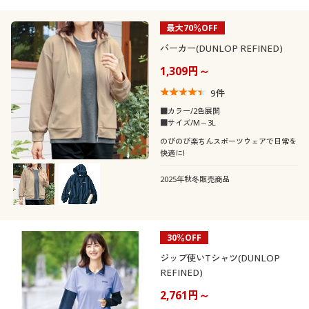
最大70％OFF
パーカー(DUNLOP REFINED)
1,309円～
9
件
■カラー/2色展開
■サイズ/M～3L
のびのび楽ちんスポーツウェアで日常を
快適に!
2025年秋冬販売商品
30％OFF
ジップ使いTシャツ(DUNLOP
REFINED)
2,761円～