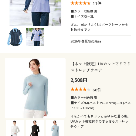
11
件
■カラー/2色展開
■サイズ/S～3L
さぁ、出かけよう!スポーツシーンから
お散歩まで♪
2026年春夏販売商品
【ネット限定】UVカットさらさら
ストレッチウエア
2,508円
66
件
■カラー/4色展開
■サイズ/M(バスト79～87cm)～3L(バス
ト100～108cm)
汗をかいてもサラッと涼やかな着心地。
UVカット機能付きのさらさらストレッ
チウエア