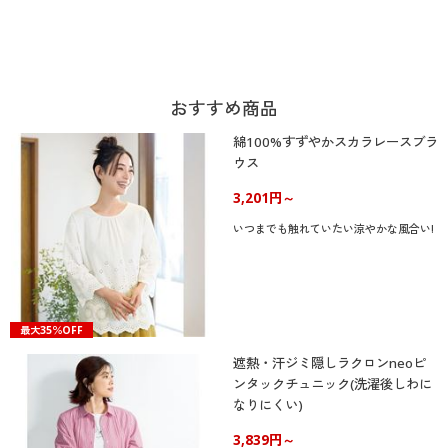
おすすめ商品
綿100%すずやかスカラレースブラ
ウス
3,201円～
いつまでも触れていたい涼やかな風合い!
最大35％OFF
遮熱・汗ジミ隠しラクロンneoピ
ンタックチュニック(洗濯後しわに
なりにくい)
3,839円～