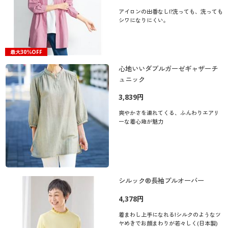
アイロンの出番なし!?洗っても、洗っても
シワになりにくい。
最大30％OFF
心地いいダブルガーゼギャザーチ
ュニック
3,839円
爽やかさを連れてくる、ふんわりエアリ
ーな着心地が魅力
シルック®長袖プルオーバー
4,378円
着まわし上手になれる!シルクのようなツ
ヤめきでお顔まわりが若々しく(日本製)