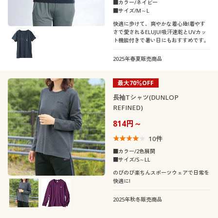
コットン・綿100
■カラー/ネイビー
■サイズ/M～L
シーン
快適に歩けて、爽やかな着心地!着やす
ウォッシャブル(洗
吸汗速乾
さで愛されるELUJU!吸汗速乾とUVカッ
える)
ト機能付きで暑い日にもおすすめです。
オフィス
スポーツ
2025年春夏販売商品
ＵＶカット・紫外線
冷感・涼感
対策
リゾート
フォーマル
最大70％OFF
長袖Tシャツ(DUNLOP
パーティー
REFINED)
814円～
テイスト
10
件
■カラー/2色展開
着用感
■サイズ/S～LL
ベーシック
カジュアル
のびのび楽ちんスポーツウェアで日常を
快適に!
年代
レギュラー
ゆったり
エレガント
2025年秋冬販売商品
シーズン
20代
30代