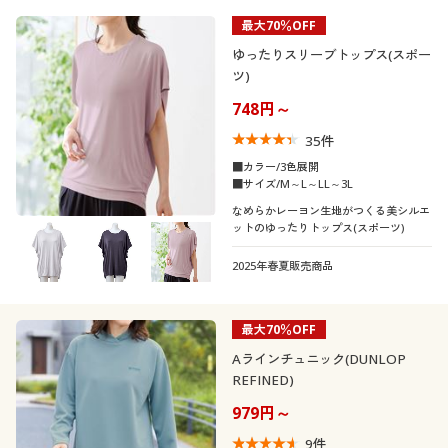
最大70％OFF
価格
夏
春
～
円
絞込
40代
50代
ゆったりスリーブトップス(スポー
ツ)
秋
冬
60代
748円～
35
件
解除する
■カラー/3色展開
■サイズ/M～L～LL～3L
閉じる
なめらかレーヨン生地がつくる美シルエ
ットのゆったりトップス(スポーツ)
2025年春夏販売商品
最大70％OFF
Aラインチュニック(DUNLOP
REFINED)
979円～
9
件