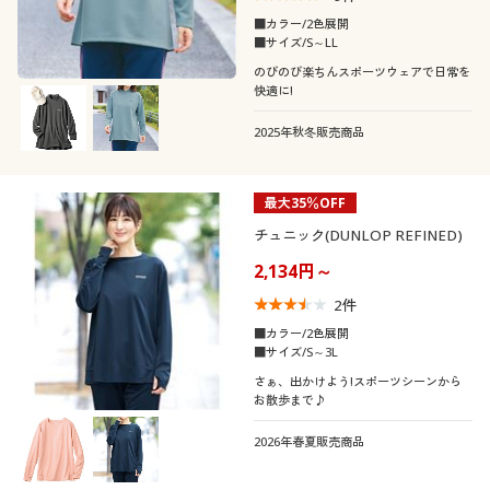
■カラー/2色展開
■サイズ/S～LL
のびのび楽ちんスポーツウェアで日常を
快適に!
2025年秋冬販売商品
最大35％OFF
チュニック(DUNLOP REFINED)
2,134円～
2
件
■カラー/2色展開
■サイズ/S～3L
さぁ、出かけよう!スポーツシーンから
お散歩まで♪
2026年春夏販売商品