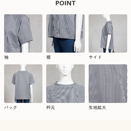
POINT
袖
裾
サイド
バック
衿元
生地拡大