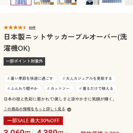
カタログ無料プレゼント
マイページ
会員メニュー
閲覧履歴
84件
マイページ
日本製ニットサッカープルオーバー(洗
お気に入り
濯機OK)
閲覧履歴
サポート
一部ポイント対象外
お気に入り
ご利用ガイド
サポート
暑い季節を快適に過ごす
大人カジュアルを更新する
#
#
よくある質問とお問い合わせ
ふんわり軽やか
カットソー
着るだけで映える
#
#
#
ご利用ガイド
日本の技と色彩に惹かれて!美しさと涼やかさに笑顔が輝く。
よくある質問とお問い合わせ
この商品の情報をもっと詳しく見る
一部SALE 最大30%OFF
3,069
4,389