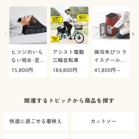
ヒツジのいら
アシスト電動
保冷米びつ ラ
ない枕® -至
三輪自転車
イスクール
極-
HRC-
15,800
円
184,800
円
41,800
円～
3
05S/HRC-10S
関連するトピックから商品を探す
O
快適に過ごせる着映え
カットソー