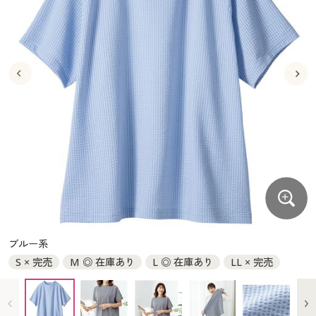
大きいサイズ
制服・スクールすべて
美容・健康・サプリメント
寝具・ベッド
制服・スクール
美容・健康通販すべて
家具・収納
キッチン・雑貨・日用品
バーゲン
大きいサイズ通販すべて
制服・学生服
カーテン・ラグ・ファブリック
大きいサイズ
制服・スクールすべて
美容・健康・サプリメント
寝具・ベッド
詳細検索
バーゲンセール
大きいサイズ レディース服
ジュニア・ティーンズ下着
バーゲン
大きいサイズ通販すべて
制服・学生服
カーテン・ラグ・ファブリック
商品カテゴリ一覧
シークレットセール
大きいサイズ レディース下着
詳細検索
バーゲンセール
大きいサイズ レディース服
ジュニア・ティーンズ下着
カタログ
大きいサイズ メンズ
商品カテゴリ一覧
シークレットセール
大きいサイズ レディース下着
カタログ・チラシからのご注文
カタログ
大きいサイズ 事務・制服
大きいサイズ メンズ
デジタルカタログ
カタログ・チラシからのご注文
ブルー系
大きいサイズ 事務・制服
S × 完売
M ◎ 在庫あり
L ◎ 在庫あり
LL × 完売
カタログ無料プレゼント
デジタルカタログ
会員メニュー