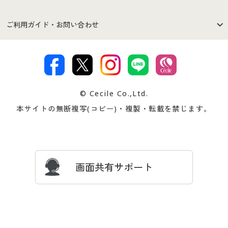
セシールご利用規約
プライバシーポリシー
商品カテゴリ
バーゲンセール
ご利用ガイド・お問い合わせ
特定商取引法に基づく表示
古物営業法に基づく表示
カタログ・チラシからのご注
デジタルカタログ
ご注文は
お届けは
文
著作権・商標について
会社案内
交換・返品は
お支払は
カタログ無料プレゼント
特集一覧
© Cecile Co.,Ltd.
会員登録・お客様情報変更に
お客様番号・パスワードをお
本サイトの無断複写(コピー)・複製・転載を禁じます。
プレゼント＆キャンペーン
サイトマップ
ついて
忘れの場合
サイズガイド
よくある質問とお問い合わせ
画面共有サポート