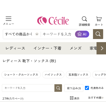
商品を探す
詳細検索
カート
レディース
インナー・下着
レディース通販すべて
レディース
インナー・下着
メンズ
家電・雑
メンズ
インナー・下着通販すべて
レディースファッション
レディース 靴下・ソックス
(秋)
家電・雑貨
メンズ通販すべて
女性下着
女性下着
ショート・クルーソックス
ハイソックス
五本指ソックス
レッグ
寝具・インテリア・家具
家電・雑貨すべて
メンズファッション
メンズ下着
代表色のみ
絞り込み(
3
)
美容・健康
寝具・インテリア・家具通販すべて
家電
メンズ下着
ジュニア・ティーンズ下着
27
1
/
1
表示
件(
ページ)
在庫
在庫のある商品のみ表示