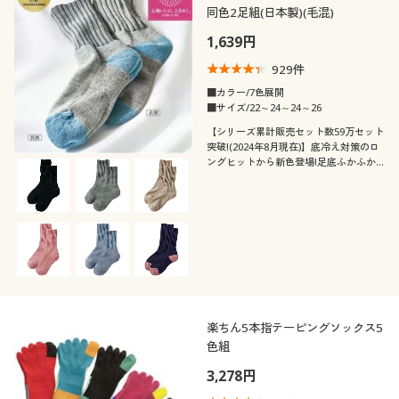
同色2足組(日本製)(毛混)
1,639円
929
件
■カラー/7色展開
■サイズ/22～24～24～26
【シリーズ累計販売セット数59万セット
突破!(2024年8月現在)】底冷え対策のロ
ングヒットから新色登場!足底ふかふか
肉厚パイルで、つま先まであったかなソ
ックス
楽ちん5本指テーピングソックス5
色組
3,278円