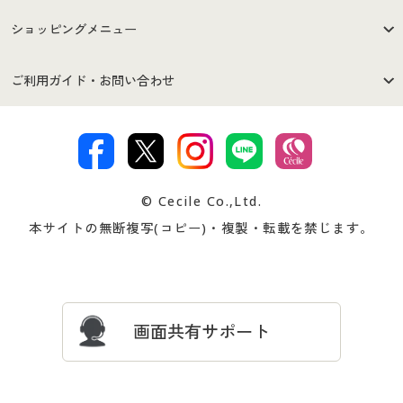
はじめての方へ
ご利用環境について
ショッピングメニュー
セシールご利用規約
プライバシーポリシー
商品カテゴリ
バーゲンセール
ご利用ガイド・お問い合わせ
特定商取引法に基づく表示
古物営業法に基づく表示
カタログ・チラシからのご注
デジタルカタログ
ご注文は
お届けは
文
著作権・商標について
会社案内
交換・返品は
お支払は
カタログ無料プレゼント
特集一覧
© Cecile Co.,Ltd.
会員登録・お客様情報変更に
お客様番号・パスワードをお
本サイトの無断複写(コピー)・複製・転載を禁じます。
プレゼント＆キャンペーン
サイトマップ
ついて
忘れの場合
サイズガイド
よくある質問とお問い合わせ
画面共有サポート