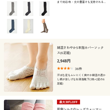
まで対応!色・丈の豊富さも支持される
ロングセラー。全11色のリブハイソック
ス・3足組
綿混さわやか5本指カバーソック
ス(6足組)
2,948円
36
件
汗ばむ足もムレにくく爽やか綿混の透か
し柄が涼しげなお洒落靴下(3色×2足の6
足組)
最大30％OFF
肌側シルクのレッグウォーマー