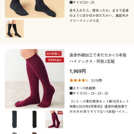
■サイズ/23～25
足を入れたら、即あったか。まるで足湯
のようにぽかぽかあたたかい、裏起毛タ
イツハイソックス丈
遠赤外線加工であたたかい5本指
ハイソックス・同色2足組
1,969円
519
件
■カラー/5色展開
■サイズ/21～23～23～25
【シリーズ累計販売セット数18万セット
突破!(2025年8月現在)】遠赤外線効果で
ポカポカ!ありそうでない5本指ハイソッ
クス・同色2足組