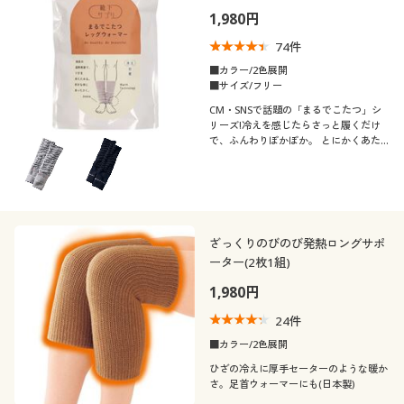
1,980円
74
件
■カラー/2色展開
■サイズ/フリー
CM・SNSで話題の「まるでこたつ」シ
リーズ!冷えを感じたらさっと履くだけ
で、ふんわりぽかぽか。 とにかくあた
たかい「まるでこたつ」のようなレッグ
ウォーマーです。
ざっくりのびのび発熱ロングサポ
ーター(2枚1組)
1,980円
24
件
■カラー/2色展開
ひざの冷えに厚手セーターのような暖か
さ。足首ウォーマーにも(日本製)