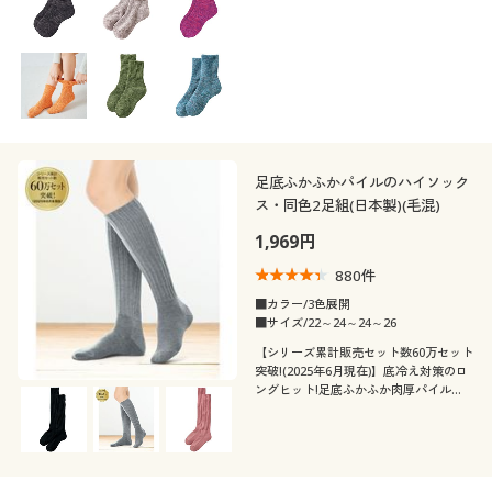
足底ふかふかパイルのハイソック
ス・同色2足組(日本製)(毛混)
1,969円
880
件
■カラー/3色展開
■サイズ/22～24～24～26
【シリーズ累計販売セット数60万セット
突破!(2025年6月現在)】底冷え対策のロ
ングヒット!足底ふかふか肉厚パイル
で、つま先まであったかなハイソックス