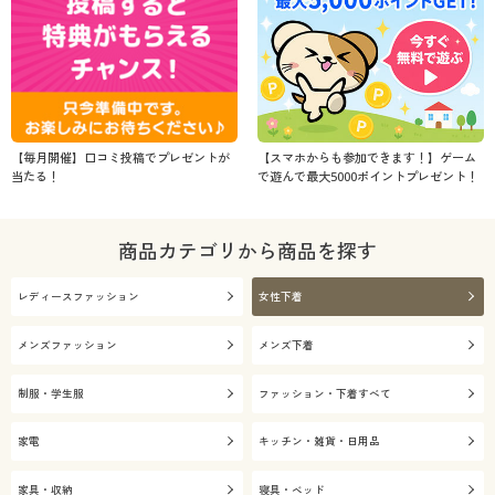
【毎月開催】口コミ投稿でプレゼントが
【スマホからも参加できます！】ゲーム
当たる！
で遊んで最大5000ポイントプレゼント！
商品カテゴリから商品を探す
レディースファッション
女性下着
メンズファッション
メンズ下着
制服・学生服
ファッション・下着すべて
家電
キッチン・雑貨・日用品
家具・収納
寝具・ベッド