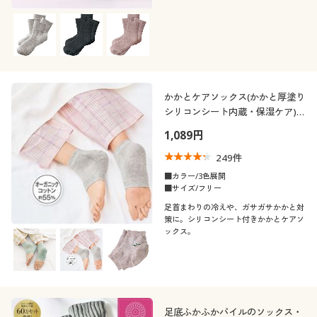
かかとケアソックス(かかと厚塗り
シリコンシート内蔵・保湿ケア)
(日本製)
1,089円
249
件
■カラー/3色展開
■サイズ/フリー
足首まわりの冷えや、ガサガサかかと対
策に。シリコンシート付きかかとケアソ
ックス。
足底ふかふかパイルのソックス・