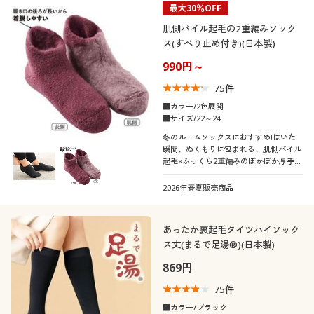
最大30％OFF
肌側パイル起毛の2重編みソック
ス(すべり止め付き)(日本製)
990円～
75
件
■カラー/2色展開
■サイズ/22～24
冬のルームソックスにおすすめ!はいた
瞬間、ぬくもりに包まれる、肌側パイル
起毛×ふっくら2重編みのぽかぽか厚手タ
イプ、足底すべり止め付き
2026年春夏販売商品
あったか裏起毛タイツハイソック
ス丈(まるで足湯®)(日本製)
869円
75
件
■カラー/ブラック