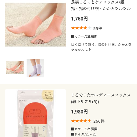
足裏まるっとケアソックス/親
指・指の付け根・かかとツルツル
1,760円
55
件
■カラー/2色展開
はくだけで親指、指の付け根、かかとを
ツルツルに♪
まるでこたつレディースソックス
(靴下サプリ(R))
1,980円
266
件
■カラー/5色展開
■サイズ/23～25