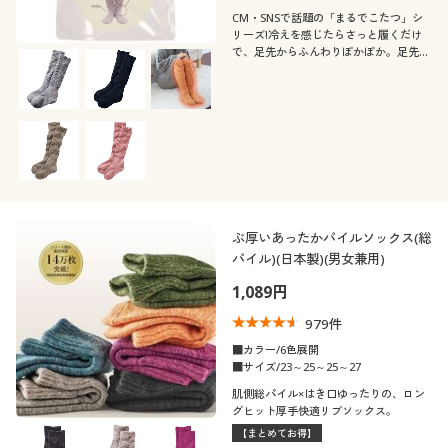
CM・SNSで話題の「まるでこたつ」シ
リーズ!冷えを感じたらさっと履くだけ
で、足先からふんわりぽかぽか。足先の
冷えに、とにかくあたたかい「まるでこ
たつ」のようなソックスです。
ぶ厚いあったかパイルソックス(総
パイル)(日本製)(男女兼用)
1,089円
979
件
■カラー/6色展開
■サイズ/23～25～25～27
肌側総パイル×はき口ゆったりの、ロン
グヒット厚手快適リブソックス。
【まとめてお得】