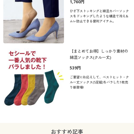
1,760円
ひざ下ストッキングと綿混カバーソック
スをドッキングしたような構造で冷え&
ムレ防止できる便利アイテム。
【まとめてお得】しっかり素材の
綿混ソックス(クルー丈)
539円
ご要望にお応えして、ベストヒット・ク
ルー丈ソックス(5足組)をバラした1枚売
り新登場!
おすすめ記事