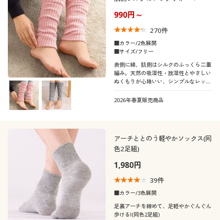
990円～
270
件
■カラー/2色展開
■サイズ/フリー
表側に綿、肌側はシルクのふっくら二重
編み。天然の吸湿性・放湿性とやさしい
ぬくもりが心地いい、シンプルなレッグ
ウォーマー。
2026年春夏販売商品
アーチととのう軽やかソックス(同
色2足組)
1,980円
39
件
■カラー/3色展開
足裏アーチを締めて、足軽やかぐんぐん
歩ける!(同色2足組)