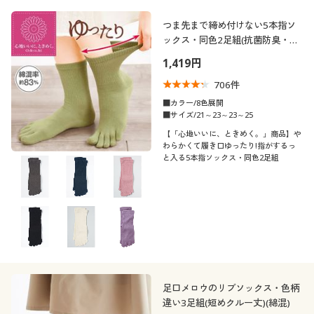
閉じる
つま先まで締め付けない5本指ソ
ックス・同色2足組(抗菌防臭・消
臭加工)
1,419円
706
件
■カラー/8色展開
■サイズ/21～23～23～25
【「心地いいに、ときめく。」商品】や
わらかくて履き口ゆったり!指がするっ
と入る5本指ソックス・同色2足組
足口メロウのリブソックス・色柄
違い3足組(短めクルー丈)(綿混)