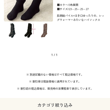
■カラー/3色展開
■サイズ/23～25～25～27
肌側総パイル×はき口ゆったりの、レッ
グウォーマーみたいなハイソックス
1
/
1
※ 別途記載のない価格はすべて税込価格です。
※ 割引率は税抜価格に適用されています。
※ 割引前の税込価格は、販売時の消費税率で表示しています。
カテゴリ絞り込み