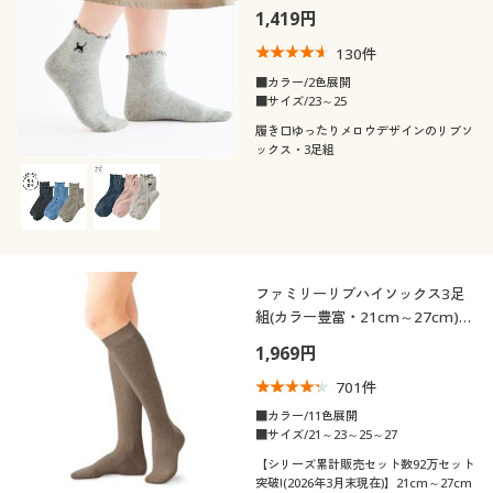
1,419円
130
件
■カラー/2色展開
■サイズ/23～25
履き口ゆったりメロウデザインのリブソ
ックス・3足組
ファミリーリブハイソックス3足
組(カラー豊富・21cm～27cm)
(ハイソックス)
1,969円
701
件
■カラー/11色展開
■サイズ/21～23～25～27
【シリーズ累計販売セット数92万セット
突破!(2026年3月末現在)】21cm～27cm