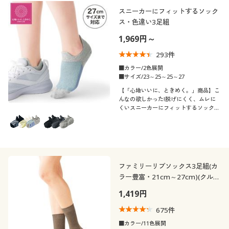
制服・スクール
美容・健康通販すべて
家具・収納
スニーカーにフィットするソック
キッチン・雑貨・日用品
カテゴリ
ス・色違い3足組
1,969円～
大きいサイズ
制服・スクールすべて
美容・健康・サプリメント
寝具・ベッド
293
件
バーゲン
大きいサイズ通販すべて
制服・学生服
■カラー/2色展開
カーテン・ラグ・ファブリック
■サイズ/23～25～25～27
口コミ
(4〜4.9)
【「心地いいに、ときめく。」商品】こ
詳細検索
バーゲンセール
大きいサイズ レディース服
ジュニア・ティーンズ下着
んなの欲しかった!脱げにくく、ムレに
くいスニーカーにフィットするソック
(3〜3.9)
ス・色違い3足組。
商品カテゴリ一覧
シークレットセール
大きいサイズ レディース下着
レディースサ
M
L
イズ
カタログ
大きいサイズ メンズ
ファミリーリブソックス3足組(カ
靴・靴下サイ
カタログ・チラシからのご注文
21
21.5
22
22.5
23
23.5
ラー豊富・21cm～27cm)(クルー
ズ
大きいサイズ 事務・制服
丈)
1,419円
24
24.5
25
25.5
26
26.5
デジタルカタログ
675
件
■カラー/11色展開
27