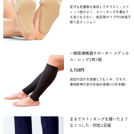
足汗も足衝撃も吸収してサラらく～♪フ
ィット感がよく、ストッキングを重ねて
も気にならない、低反発タイプの5本指汗
取り足クッション
一般医療機器サポーター メディカ
ル・レッグ2枚1組
2,728円
血流の流れを改善してむくみ、だるさ、
違和感等の足のお悩み改善に!(日本製)
まるでストッキングを履いたよう
なくつした・同色2足組