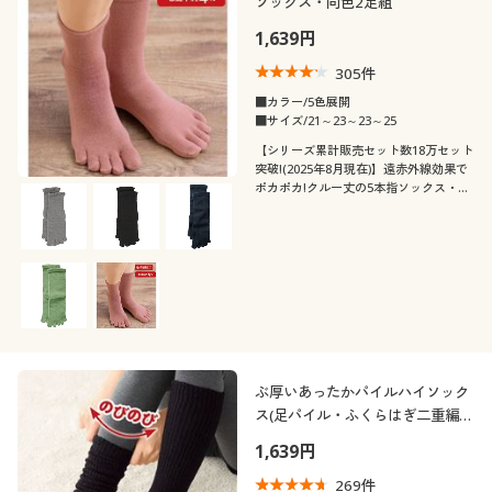
ソックス・同色2足組
1,639円
305
件
■カラー/5色展開
■サイズ/21～23～23～25
【シリーズ累計販売セット数18万セット
突破!(2025年8月現在)】遠赤外線効果で
ポカポカ!クルー丈の5本指ソックス・同
色2足組
ぶ厚いあったかパイルハイソック
ス(足パイル・ふくらはぎ二重編
み)(日本製)
1,639円
269
件