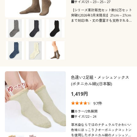
カタログ無料プレゼント
■サイズ/21～23～25～27
【シリーズ累計販売セット数92万セット
会員メニュー
突破!(2026年3月末現在)】21cm～27cm
カラー
まで対応!色・丈の豊富さも支持される
ロングセラー。全11色のクルー丈リブソ
マイページ
ックス・同色3足組
閲覧履歴
お気に入り
こだわり条件
柄・デザイン
で絞り込む
色違い2足組・メッシュソックス
サポート
(ボタニカル綿)(日本製)
素材
無地
ワンポイント
1,419円
ご利用ガイド
機能・特徴
ナイロン
ウール
97
件
ボタニカル柄
刺繍
よくある質問とお問い合わせ
■カラー/2色展開
シーン
ウォッシャブル(洗
■サイズ/22～24
抗菌防臭
コットン・綿100
スウェット
える)
草木染ならではのナチュラルでかわいい
テイスト
色味にほっこり♪オーガニックコットン
オフィス
スクール
を使用したボタニカル綿のメッシュソッ
シルク
レース