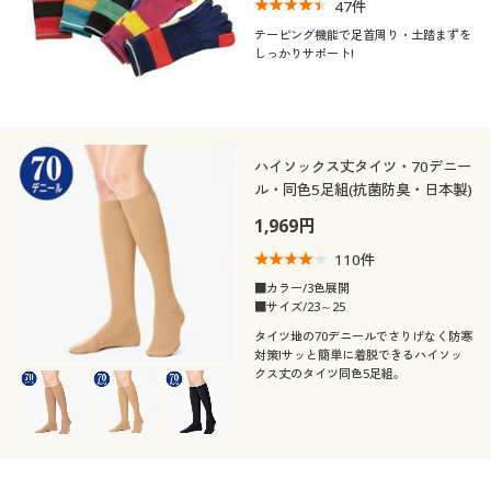
47
件
テーピング機能で足首周り・土踏まずを
しっかりサポート!
ハイソックス丈タイツ・70デニー
ル・同色5足組(抗菌防臭・日本製)
1,969円
110
件
■カラー/3色展開
■サイズ/23～25
タイツ地の70デニールでさりげなく防寒
対策!サッと簡単に着脱できるハイソッ
クス丈のタイツ同色5足組。