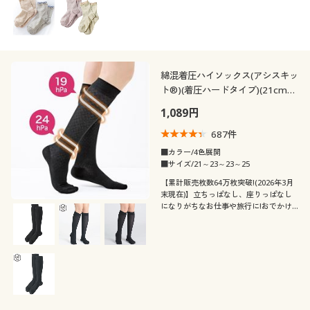
消臭
吸汗速乾
クス(色違い2色組)
着用感
ナチュラル
カジュアル
旅行
ストレッチ
年代
レギュラー
ゆったり
フェミニン
ベーシック
綿混着圧ハイソックス(アシスキッ
シーズン
10代
20代
ト®)(着圧ハードタイプ)(21cmサ
イズから対応)(日本製)
1,089円
春
夏
30代
40代
687
件
■カラー/4色展開
秋
冬
■サイズ/21～23～23～25
50代
60代
【累計販売枚数64万枚突破!(2026年3月
末現在)】立ちっぱなし、座りっぱなし
価格
になりがちなお仕事や旅行に!おでかけ
～
円
絞込
着圧ハイソックスハードタイプ。「アシ
スキット®」
解除する