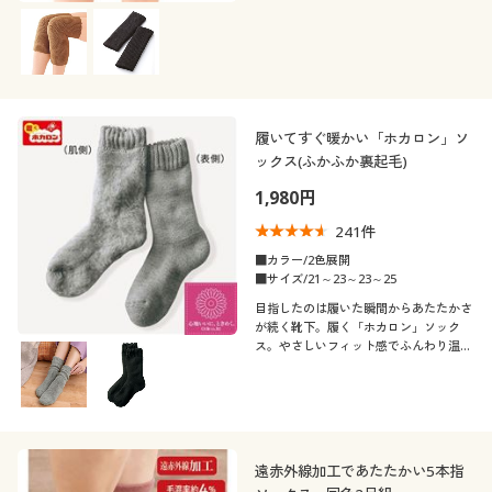
履いてすぐ暖かい「ホカロン」ソ
ックス(ふかふか裏起毛)
1,980円
241
件
■カラー/2色展開
■サイズ/21～23～23～25
目指したのは履いた瞬間からあたたかさ
が続く靴下。履く「ホカロン」ソック
ス。やさしいフィット感でふんわり温め
ます。
遠赤外線加工であたたかい5本指