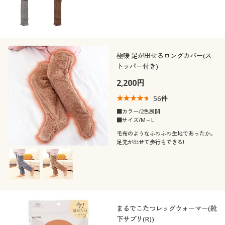
極暖 足が出せるロングカバー(ス
トッパー付き)
2,200円
56
件
■カラー/2色展開
■サイズ/M～L
毛布のようなふわふわ生地であったか。
足先が出せて歩行もできる!
まるでこたつレッグウォーマー(靴
下サプリ(R))