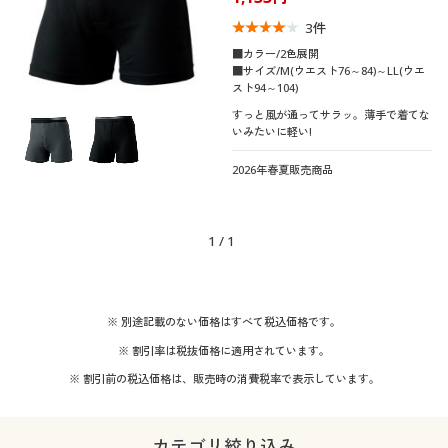
3
件
■カラー/2色展開
■サイズ/M(ウエスト76～84)～LL(ウエ
スト94～104)
すっと風が通ってサラッ。薄手で着てな
いみたいに軽い!
2026年春夏販売商品
1
/
1
※ 別途記載のない価格はすべて税込価格です。
※ 割引率は税抜価格に適用されています。
※ 割引前の税込価格は、販売時の消費税率で表示しています。
カテゴリ絞り込み