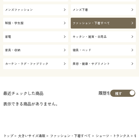
メンズファッション
メンズ下着
制服・学生服
ファッション・下着すべて
家電
キッチン・雑貨・日用品
家具・収納
寝具・ベッド
カーテン・ラグ・ファブリック
美容・健康・サプリメント
履歴を
最近チェックした商品
表示できる商品がありません。
トップ
大きいサイズ通販
ファッション・下着すべて
ショーツ・トランクス
吸