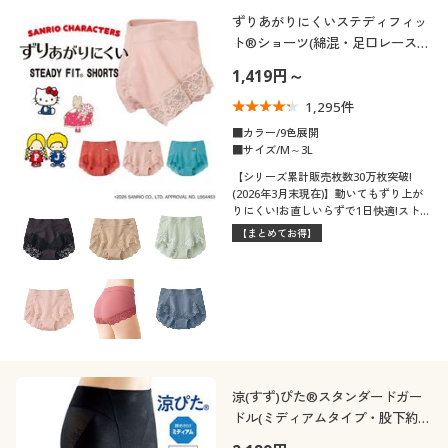
制服・スクール
美容・健康通販すべて
家具・収納
ずりあがりにくいステディフィッ
キッチン・雑貨・日用品
カテゴリ
ト®ショーツ(綿混・足口レース・
はきこみ丈浅め)
1,419円～
大きいサイズ
制服・スクールすべて
美容・健康・サプリメント
寝具・ベッド
1,295
件
バーゲン
大きいサイズ通販すべて
制服・学生服
■カラー/9色展開
カーテン・ラグ・ファブリック
■サイズ/M～3L
口コミ
(4〜4.9)
【シリーズ累計販売枚数30万枚突破!
詳細検索
バーゲンセール
大きいサイズ レディース服
ジュニア・ティーンズ下着
(2026年3月末現在)】動いてもずり上が
りにくい!お直しいらずで1日快適!ストレ
(3〜3.9)
ッチレース仕様の定番ショーツ
【まとめてお得】
商品カテゴリ一覧
シークレットセール
大きいサイズ レディース下着
レディースサ
SS
S
M
L
LL
3L
イズ
カタログ
大きいサイズ メンズ
4L
カタログ・チラシからのご注文
大きいサイズ 事務・制服
メンズサイズ
M
L
LL
3L
デジタルカタログ
涼(すず)ぴた®スタンダードガー
ドル(ミディアムタイプ・股下約
8cm・ウエストゴム身生地くるみ