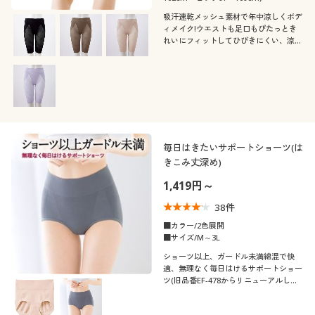
吸汗速乾メッシュ素材で年中涼しくボデ
ィメイク!ウエストも足口もぴたっとき
れいにフィットしてひびきにくい、涼ぴ
た®ロングガードル(股下約23cmタイ
プ)
毎日はきたいサポートショーツ(は
きこみ丈深め)
1,419円～
38
件
■カラー/2色展開
■サイズ/M～3L
ショーツ以上、ガードル未満綿混で快
適、無理なく毎日はけるサポートショー
ツ(旧品番EF-478からリニューアルしま
した)