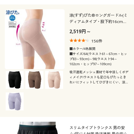
涼(すず)ぴた®ロングガードル(ミ
ディアムタイプ・股下約16cm・
ウエストゴム身生地くるみ仕様)
2,519円～
156
件
■カラー/4色展開
■サイズ/64(ウエスト61～67cm・ヒッ
プ83～93cm)～98(ウエスト94～
102cm・ヒップ97～109cm)
吸汗速乾メッシュ素材で年中涼しくボデ
ィメイク!ウエストも足口もぴたっとき
れいにフィットしてひびきにくい、涼ぴ
た®ロングガードル(股下約16cmタイ
プ)
スリムタイプトランクス 男の安
心/尿ジミ対策 吸汗速乾 男の安心