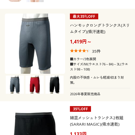
最大35％OFF
ハンモックロングトランクス(スリ
ムタイプ)(吸汗速乾)
1,419円～
35
件
■カラー/3色展開
■サイズ/M(ウエスト76～84)～3L(ウエ
スト98～108)
内股の不快感・ムレも軽減!収まり対
策。
2026年春夏販売商品
35％OFF
綿混メッシュトランクス2枚組
(SARARI MAGIC)(吸水速乾)
1,133円