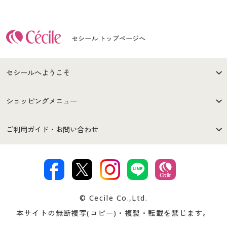
セシール トップページへ
セシールへようこそ
はじめての方へ
ご利用環境について
ショッピングメニュー
セシールご利用規約
プライバシーポリシー
商品カテゴリ
バーゲンセール
ご利用ガイド・お問い合わせ
特定商取引法に基づく表示
古物営業法に基づく表示
カタログ・チラシからのご注
デジタルカタログ
ご注文は
お届けは
文
著作権・商標について
会社案内
交換・返品は
お支払は
カタログ無料プレゼント
特集一覧
© Cecile Co.,Ltd.
会員登録・お客様情報変更に
お客様番号・パスワードをお
本サイトの無断複写(コピー)・複製・転載を禁じます。
プレゼント＆キャンペーン
サイトマップ
ついて
忘れの場合