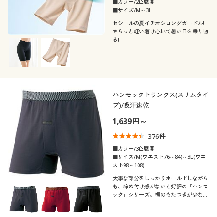
■カラー/2色展開
■サイズ/M～3L
セシールの夏イチオシロングガードル!
さらっと軽い着け心地で暑い日を乗り切
る!
ハンモックトランクス(スリムタイ
プ)/吸汗速乾
1,639円～
376
件
■カラー/3色展開
■サイズ/M(ウエスト76～84)～3L(ウエ
スト98～108)
大事な部分をしっかりホールドしながら
も、締め付け感がないと好評の「ハンモ
ック」シリーズ。裾のもたつきが少ない
すっきりシルエットのハンモックトラン
クス(スリムタイプ)