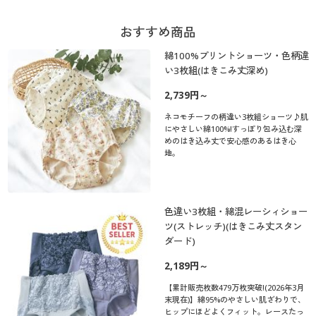
おすすめ商品
綿100%プリントショーツ・色柄違
い3枚組(はきこみ丈深め)
2,739円～
ネコモチーフの柄違い3枚組ショーツ♪肌
にやさしい綿100%!すっぽり包み込む深
めのはき込み丈で安心感のあるはき心
地。
色違い3枚組・綿混レーシィショー
ツ(ストレッチ)(はきこみ丈スタン
ダード)
2,189円～
【累計販売枚数479万枚突破!(2026年3月
末現在)】綿95%のやさしい肌ざわりで、
ヒップにほどよくフィット。レースたっ