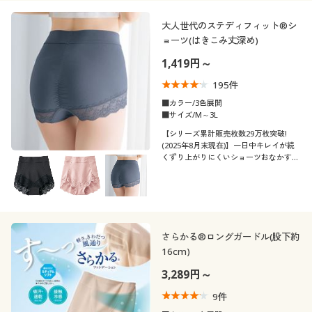
閉じる
大人世代のステディフィット®シ
ョーツ(はきこみ丈深め)
1,419円～
195
件
■カラー/3色展開
■サイズ/M～3L
【シリーズ累計販売枚数29万枚突破!
(2025年8月末現在)】一日中キレイが続
くずり上がりにくいショーツおなかすっ
ぽり、安心のはき心地「はきこみ丈深
め」タイプ(はきこみ丈浅めタイプは品
番:EF-138)
さらかる®ロングガードル(股下約
16cm)
3,289円～
9
件