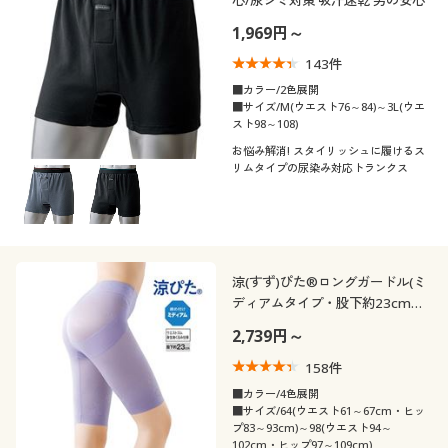
1,969円～
143
件
■カラー/2色展開
■サイズ/M(ウエスト76～84)～3L(ウエ
スト98～108)
お悩み解消! スタイリッシュに履けるス
リムタイプの尿染み対応トランクス
涼(すず)ぴた®ロングガードル(ミ
ディアムタイプ・股下約23cm・
ウエストゴム身生地くるみ仕様)
2,739円～
158
件
■カラー/4色展開
■サイズ/64(ウエスト61～67cm・ヒッ
プ83～93cm)～98(ウエスト94～
102cm・ヒップ97～109cm)