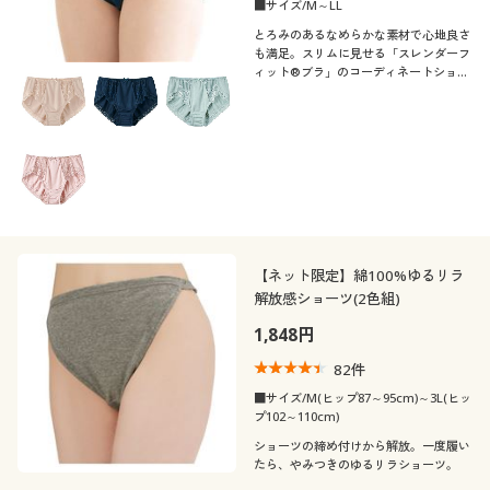
■サイズ/M～LL
撥水
とろみのあるなめらかな素材で心地良さ
も満足。スリムに見せる「スレンダーフ
ィット®ブラ」のコーディネートショー
ツ。
テイスト
着用感
ベーシック
エレガント
年代
レギュラー
ゆったり
シック
シーズン
20代
30代
【ネット限定】綿100%ゆるリラ
解放感ショーツ(2色組)
価格
春
夏
～
円
絞込
40代
50代
1,848円
82
件
秋
冬
60代
■サイズ/M(ヒップ87～95cm)～3L(ヒッ
プ102～110cm)
解除する
ショーツの締め付けから解放。一度履い
たら、やみつきのゆるリラショーツ。