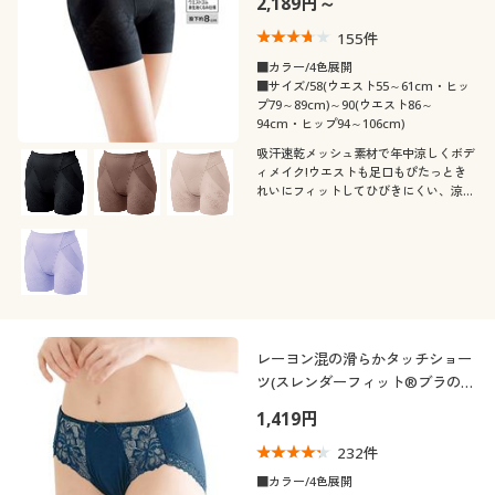
2,189円～
カタログ無料プレゼント
カラー
仕様)
155
件
会員メニュー
■カラー/4色展開
■サイズ/58(ウエスト55～61cm・ヒッ
プ79～89cm)～90(ウエスト86～
マイページ
94cm・ヒップ94～106cm)
こだわり条件
柄・デザイン
で絞り込む
吸汗速乾メッシュ素材で年中涼しくボデ
閲覧履歴
ィメイク!ウエストも足口もぴたっとき
れいにフィットしてひびきにくい、涼ぴ
素材
無地
た®スタンダードガードル(股下約8cm
タイプ)
お気に入り
機能・特徴
ナイロン
レース
サポート
ウォッシャブル(洗
ストレッチ
コットン・綿100
える)
ご利用ガイド
レーヨン混の滑らかタッチショー
ツ(スレンダーフィット®ブラのコ
消臭
吸汗速乾
よくある質問とお問い合わせ
ーディネートショーツ)
1,419円
232
件
抗菌防臭
冷感・涼感
■カラー/4色展開