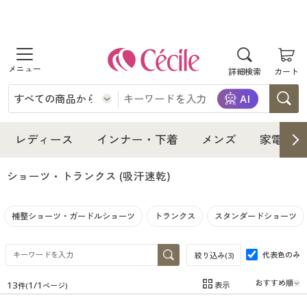
商品を探す
詳細検索
カート
レディース
インナー・下着
レディース通販すべて
レディース
インナー・下着
メンズ
家電・雑
メンズ
インナー・下着通販すべて
レディースファッション
ショーツ・トランクス
(吸汗速乾)
家電・雑貨
メンズ通販すべて
女性下着
女性下着
補整ショーツ・ガードルショーツ
トランクス
スタンダードショーツ
寝具・インテリア・家具
家電・雑貨すべて
メンズファッション
メンズ下着
代表色のみ
絞り込み(
3
)
美容・健康
寝具・インテリア・家具通販すべて
家電
メンズ下着
ジュニア・ティーンズ下着
13
1
/
1
表示
件(
ページ)
在庫
在庫のある商品のみ表示