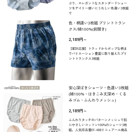
ぷり、エレガントなスタンダードショー
ツをデイリー使いにうれしい色違い3枚組
で
色・柄違い3枚組 プリントトラン
クス/綿100%(前開き)
2,189円～
【家計応援】トラッドからポップな柄ま
でバリエーション豊富に取り揃えたプリ
ントトランクス3枚組
安心深ばきショーツ・色違い3枚組
(綿100%・はきこみ丈深め・くる
みゴム・ふんわりメッシュ)
2,189円～
ふんわりタッチのパターンメッシュで肌
にやさしいコットン100%のショーツ3枚
組。人気旧品番EF-488リニュアール商品