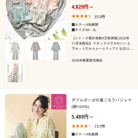
カタログ無料プレゼント
カラー
4,829円～
会員メニュー
353
件
■カラー/4色展開
■サイズ/M～5L
マイページ
こだわり条件
【シリーズ累計枚数9万枚突破(2025年
柄・デザイン
で絞り込む
11月末現在)】ナチュラルでかわいい上
閲覧履歴
下セットだからルームウェアにも◎!ふ
わさらな着心地と肌ざわりがやみつきに
襟・ネック
チェック
無地
なるサマーガーゼパジャマ。(前開き長
2026年春夏販売商品
袖タイプ)ふっくらさん対応サイズ
お気に入り
plump(プランプ)もあります。
袖
スキッパー
レギュラーカラー
ストライプ
ボーダー
サポート
素材
長袖
七分袖
オープンカラー・開
クルーネック・丸首
モノトーン
刺繍
ご利用ガイド
襟
ダブルガーゼの巣ごもりパジャマ
コットン・綿100
フリース
半袖
フレンチスリーブ
(綿100%)
リボン
よくある質問とお問い合わせ
ノーカラー
Ｖネック
5,489円～
ウール
ガーゼ
737
件
ハイネック
■カラー/4色展開