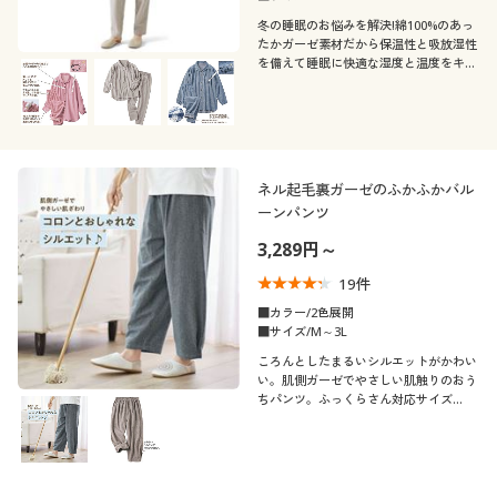
冬の睡眠のお悩みを解決!綿100%のあっ
たかガーゼ素材だから保温性と吸放湿性
を備えて睡眠に快適な湿度と温度をキー
プ。ゆったり寸法で締め付け感もなくリ
ラックス。ふかふかパジャマで朝までぐ
っすり眠れるこだわりパジャマ。
ネル起毛裏ガーゼのふかふかバル
ーンパンツ
3,289円～
19
件
■カラー/2色展開
■サイズ/M～3L
ころんとしたまるいシルエットがかわい
い。肌側ガーゼでやさしい肌触りのおう
ちパンツ。ふっくらさん対応サイズ
plump(プランプ)もあります。