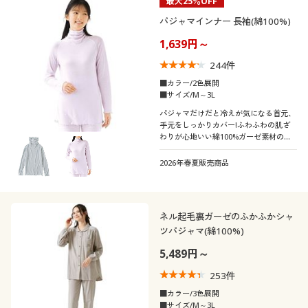
最大25％OFF
パジャマインナー 長袖(綿100%)
1,639円～
244
件
■カラー/2色展開
■サイズ/M～3L
パジャマだけだと冷えが気になる首元、
手元をしっかりカバー!ふわふわの肌ざ
わりが心地いい綿100%ガーゼ素材のパ
ジャマ用インナー
2026年春夏販売商品
ネル起毛裏ガーゼのふかふかシャ
ツパジャマ(綿100%)
5,489円～
253
件
■カラー/3色展開
■サイズ/M～3L