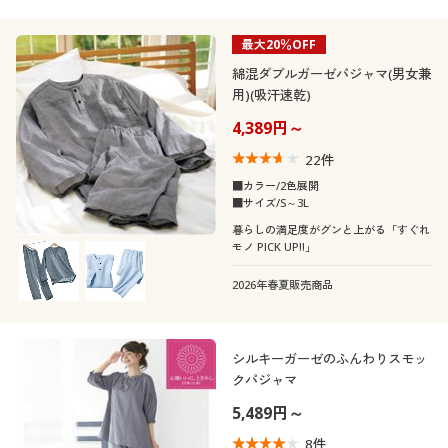
最大20％OFF
綿混ダブルガーゼパジャマ(男女兼
用)(吸汗速乾)
4,389円～
22
件
■カラー/2色展開
■サイズ/S～3L
暮らしの満足度がグンと上がる「すぐれ
モノ PICK UP!!」
2026年春夏販売商品
シルキーガーゼのふんわりスモッ
クパジャマ
5,489円～
8
件