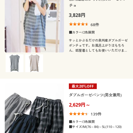
チョ
3,828円
68
件
■カラー/2色展開
サッとかぶるだけの泉州産ダブルガーゼ
ポンチョです。お風呂上がりはもちろ
ん、部屋着としてもお使いいただけま
す。薄手なので涼しく快適で、乾きやす
いのもうれしいポイントです。
最大20％OFF
ダブルガーゼパンツ(男女兼用)
2,629円～
139
件
■カラー/3色展開
■サイズ/M(76～84)～5L(110～120)