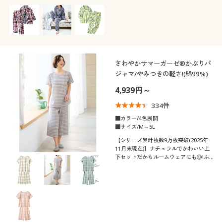
さわやかサマーガーゼ®かぶりパ
ジャマ/やみつきの軽さ!(綿99%)
4,939円～
334
件
■カラー/4色展開
■サイズ/M～5L
【シリーズ累計枚数9万枚突破(2025年
11月末現在)】ナチュラルでかわいい上
下セットだからルームウェアにも◎!ふ
わさらな着心地と肌ざわりがやみつきに
なるサマーガーゼパジャマ。(ゆったりT
シャツタイプ)ふっくらさん対応サイズ
plump(プランプ)もあります。