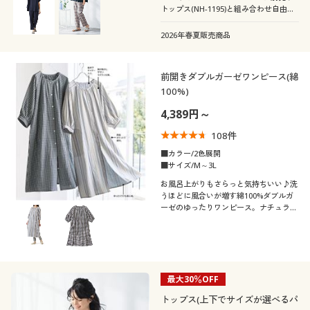
テイスト
トップス(NH-1195)と組み合わせ自由♪
旅行
スポーツ
体型に合わせて、上下別々のサイズを選
冷感・涼感
びたい!洗い替え用にパンツだけ2枚欲し
2026年春夏販売商品
着用感
ナチュラル
フェミニン
い…そんなお声から作りました!ふっくら
さん対応サイズplump(プランプ)もあり
ます。
年代
前開きダブルガーゼワンピース(綿
ゆったり
レギュラー
カジュアル
100%)
シーズン
20代
30代
4,389円～
108
件
価格
夏
春
～
円
絞込
40代
50代
■カラー/2色展開
■サイズ/M～3L
お風呂上がりもさらっと気持ちいい♪洗
秋
冬
60代
うほどに風合いが増す綿100%ダブルガ
ーゼのゆったりワンピース。ナチュラル
でかわいいルームウェアにも◎!ふっく
解除する
らさん対応サイズplump(プランプ)もあ
ります。
閉じる
最大30％OFF
トップス(上下でサイズが選べるパ