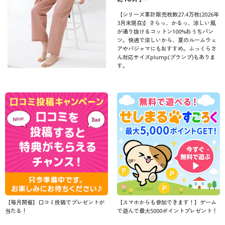
【シリーズ累計販売枚数27.4万枚(2026年
3月末現在)】さらっ、かるっ、涼しい風
が通り抜けるコットン100%おうちパン
ツ。快適で涼しいから、夏のルームウェ
アやパジャマにもおすすめ。ふっくらさ
ん対応サイズplump(プランプ)もありま
す。
【毎月開催】口コミ投稿でプレゼントが
【スマホからも参加できます！】ゲーム
当たる！
で遊んで最大5000ポイントプレゼント！