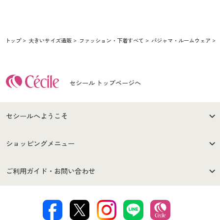
トップ
大きいサイズ通販
ファッション・下着すべて
パジャマ・ルームウェア
セシール トップページへ
セシールへようこそ
はじめての方へ
ご利用環境について
ショッピングメニュー
セシールご利用規約
プライバシーポリシー
商品カテゴリ
バーゲンセール
ご利用ガイド・お問い合わせ
特定商取引法に基づく表示
古物営業法に基づく表示
カタログ・チラシからのご注
デジタルカタログ
ご注文は
お届けは
文
著作権・商標について
会社案内