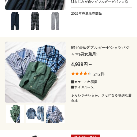
肌なじみが良いダブルガーゼパンツ◎
2026年春夏販売商品
綿100%ダブルガーゼシャツパジ
ャマ(男女兼用)
4,939円～
212
件
■カラー/3色展開
■サイズ/S～5L
ふんわりやわらか、クセになる快適な着
心地