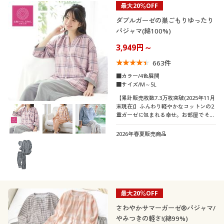
最大20％OFF
制服・スクール
美容・健康通販すべて
家具・収納
キッチン・雑貨・日用品
カテゴリ
ダブルガーゼの巣ごもりゆったり
パジャマ(綿100%)
大きいサイズ
制服・スクールすべて
美容・健康・サプリメント
寝具・ベッド
3,949円～
663
件
バーゲン
大きいサイズ通販すべて
制服・学生服
カーテン・ラグ・ファブリック
■カラー/4色展開
口コミ
■サイズ/M～5L
(4〜4.9)
詳細検索
バーゲンセール
大きいサイズ レディース服
ジュニア・ティーンズ下着
【累計販売枚数7.3万枚突破(2025年11月
末現在)】ふんわり軽やかなコットンの2
(3〜3.9)
重ガーゼに包まれる幸せ。お部屋でその
商品カテゴリ一覧
シークレットセール
大きいサイズ レディース下着
ままのんびり過ごせるこなれデザイン♪
綿100%ダブルガーゼのゆったりパジャ
レディースサ
2026年春夏販売商品
S
M
L
LL
3L
4L
マ。ふっくらさん対応サイズplump(プ
イズ
カタログ
ランプ)もあります。
大きいサイズ メンズ
5L
カタログ・チラシからのご注文
大きいサイズ 事務・制服
メンズサイズ
最大20％OFF
S
M
L
LL
3L
5L
デジタルカタログ
さわやかサマーガーゼ®パジャマ/
やみつきの軽さ!(綿99%)