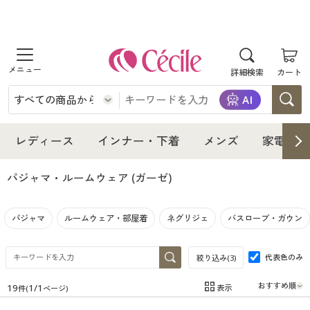
商品を探す
詳細検索
カート
レディース
インナー・下着
レディース通販すべて
レディース
インナー・下着
メンズ
家電・雑
メンズ
インナー・下着通販すべて
レディースファッション
パジャマ・ルームウェア
(ガーゼ)
家電・雑貨
メンズ通販すべて
女性下着
女性下着
パジャマ
ルームウェア・部屋着
ネグリジェ
バスローブ・ガウン
寝具・インテリア・家具
家電・雑貨すべて
メンズファッション
メンズ下着
代表色のみ
絞り込み(
3
)
美容・健康
寝具・インテリア・家具通販すべて
家電
メンズ下着
ジュニア・ティーンズ下着
19
1
/
1
表示
件(
ページ)
在庫
在庫のある商品のみ表示