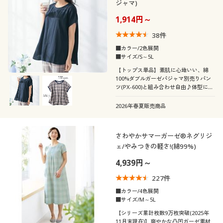
ジャマ)
1,914円～
38
件
■カラー/2色展開
■サイズ/S～5L
【トップス単品】素肌に心地いい、綿
100%ダブルガーゼパジャマ別売りパン
ツ(PX-600)と組み合わせ自由♪体型に合
わせて上下別々のサイズを選びたい!洗
い替え用にトップスだけ2枚欲しい…そ
2026年春夏販売商品
んなお声から作りました!ふっくらさん
対応サイズplump(プランプ)もありま
す。
さわやかサマーガーゼ®ネグリジ
ェ/やみつきの軽さ!(綿99%)
4,939円～
227
件
■カラー/4色展開
■サイズ/M～5L
【シリーズ累計枚数9万枚突破(2025年
11月末現在)】爽やかな凸凹ガーゼ素材