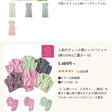
が肌にさらっと心地いい!ナチュラルな
雰囲気でルームウェアにもおすすめのサ
マーガーゼネグリジェふっくらさん対応
サイズplump(プランプ)もあります。
人気のチェック柄シャツパジャマ
(綿100%)(二重ガーゼ)
5,489円～
1,080
件
■カラー/6色展開
■サイズ/M～5L
【「心地いいに、ときめく。」商品】可
愛さと着心地で愛されてます!綿100%ダ
ブルガーゼパジャマ(※シリーズ累計販
売枚数17.9万枚突破!2026年3月現在)ふ
っくらさん対応サイズplump(プランプ)
もあります。