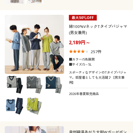
最大50％OFF
綿100%VネックTタイプパジャマ
(男女兼用)
2,189円～
257
件
■カラー/5色展開
■サイズ/S～5L
スポーティなデザインのTタイプパジャ
マ。部屋着としても大活躍♪【男女兼
用】
2026年春夏販売商品
泉州織湯あがり大判Wガーゼポン