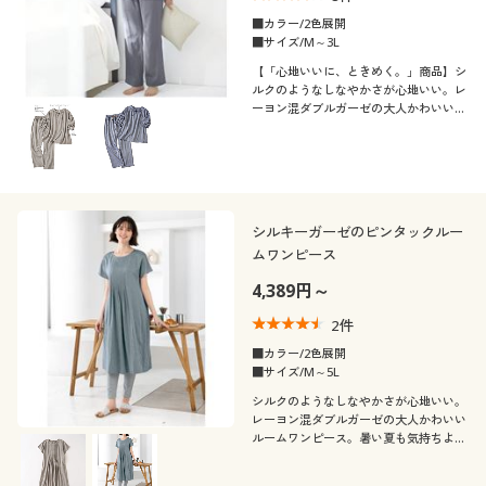
■カラー/2色展開
■サイズ/M～3L
【「心地いいに、ときめく。」商品】シ
ルクのようなしなやかさが心地いい。レ
ーヨン混ダブルガーゼの大人かわいいデ
ザインパジャマ。季節の変わり目も気持
ちよくリラックス。ふっくらさん対応サ
イズplump(プランプ)もあります。
シルキーガーゼのピンタックルー
ムワンピース
4,389円～
2
件
■カラー/2色展開
■サイズ/M～5L
シルクのようなしなやかさが心地いい。
レーヨン混ダブルガーゼの大人かわいい
ルームワンピース。暑い夏も気持ちよく
リラックス。ふっくらさん対応サイズ
plump(プランプ)もあります。