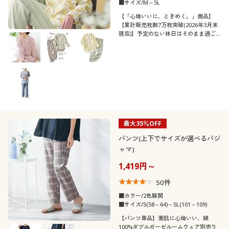
スウェット
ナイロン
■サイズ/M～5L
【「心地いいに、ときめく。」商品】
【累計販売枚数7万枚突破(2026年3月末
キルティング
リネン・麻
現在)】予定のない休日はそのまま過ご
せそうな、おしゃれでこなれ感のあるデ
ザイン。ふんわり軽くてやわらかい、綿
100%ダブルガーゼ素材。ふっくらさん
レザー
シルク
対応サイズplump(プランプ)もありま
す。
サテン
デニム
ベロア
コーデュロイ
最大35％OFF
パンツ(上下でサイズが選べるパジ
ャマ)
スエード
1,419円～
50
件
機能・特徴
■カラー/2色展開
■サイズ/S(58～64)～5L(101～109)
シーン
ウォッシャブル(洗
吸汗速乾
【パンツ単品】素肌に心地いい、綿
える)
100%ダブルガーゼルームウェア別売り