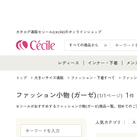
カタログ通販セシール(cecile)のオンラインショップ
レディース
インナー・下着
メン
レディース通販すべて
インナー・下着通販すべ
メン
トップ
大きいサイズ通販
ファッション・下着すべて
ファッシ
レディースファッション
女性下着
メン
ファッション小物
(ガーゼ)
1
(1/1ページ)
件
セシールがおすすめするファッション小物(ガーゼ)商品一覧。初めての
女性下着
メンズ下着
メン
ジュニア・ティーンズ下
人気カテゴリ ：
ス