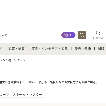
詳細検索
ズ
家電・雑貨
寝具・インテリア・家具
美容・健康
制服
て
ズ通販すべて
家電・雑貨すべて
寝具・インテリア・家具通販すべて
美容・健康通販すべ
制服
ョン小物
ガーゼ
ズファッション
家電
家具・収納
美容・健康・サプリ
制服
ご注文は送料無料！カード払い、代引き、後払いなどお支払方法も多数ご用意。
ズ下着
キッチン・雑貨・日用品
寝具・ベッド
ジュ
着
カーテン・ラグ・ファブリック
カーフ・ストール・マフラー