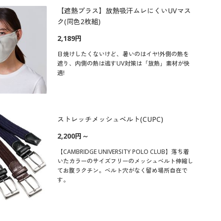
【遮熱プラス】放熱吸汗ムレにくいUVマス
ク(同色2枚組)
2,189円
日焼けしたくないけど、暑いのはイヤ!外側の熱を
遮り、内側の熱は逃すUV対策は「放熱」素材が快
適!
ストレッチメッシュベルト(CUPC)
2,200円～
【CAMBRIDGE UNIVERSITY POLO CLUB】落ち着
いたカラーのサイズフリーのメッシュベルト伸縮し
てお腹ラクチン。ベルト穴がなく留め場所自在で
す。