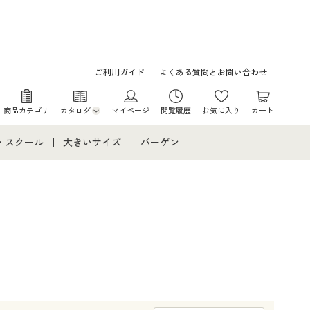
ご利用ガイド
よくある質問とお問い合わせ
商品カテゴリ
カタログ
マイページ
閲覧履歴
お気に入り
カート
カタログ・チラシからのご注文
・スクール
大きいサイズ
バーゲン
デジタルカタログ
て
・スクールすべて
大きいサイズ通販すべて
バーゲンセール
カタログ無料プレゼント
メント
・学生服
大きいサイズ レディース服
シークレットセール
ニア・ティーンズ下着
大きいサイズ レディース下着
大きいサイズ メンズ