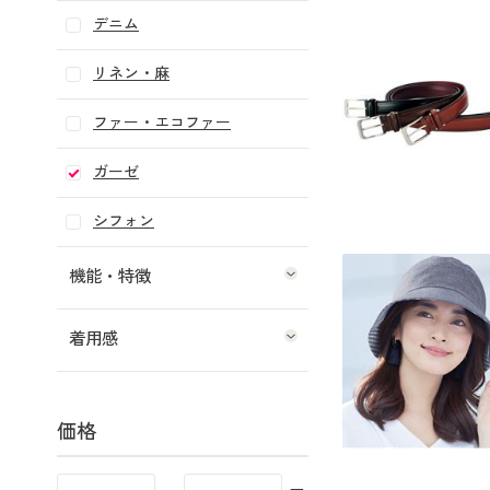
デニム
リネン・麻
ファー・エコファー
ガーゼ
シフォン
機能・特徴
着用感
価格