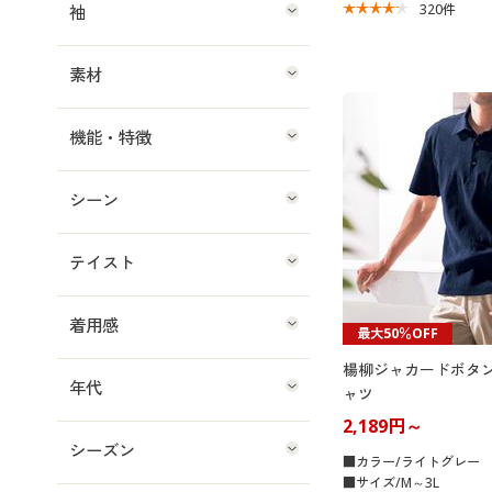
320
件
袖
素材
機能・特徴
シーン
テイスト
着用感
最大50％OFF
楊柳ジャカードボタ
年代
ャツ
2,189円～
シーズン
■カラー/ライトグレー
■サイズ/M～3L