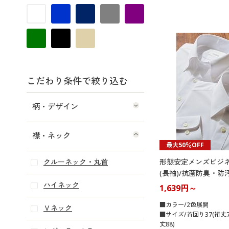
こだわり条件で絞り込む
柄・デザイン
襟・ネック
最大50％OFF
クルーネック・丸首
形態安定メンズビジ
(長袖)/抗菌防臭・防
ハイネック
1,639円～
■カラー/2色展開
Ｖネック
■サイズ/首回り37(裄丈7
丈88)