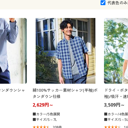
代表色のみ
タンダウンシャ
綿100%サッカー素材シャツ(半袖)ボ
ドライ・ボタ
タンダウン仕様
袖)/吸汗・
ト機能付き
2,629円～
3,509円～
■カラー/5色展開
■カラー/4色
■サイズ/S～7L
■サイズ/S～5
208
件
1