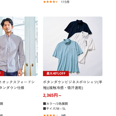
115
件
F
最大40％OFF
イトオックスフォードシ
ボタンダウンビジネスポロシャツ(半
ボタンダウン仕様
袖)(接触冷感・吸汗速乾)
2,365円～
展開
■カラー/3色展開
L
■サイズ/M～5L
1
件
9
件