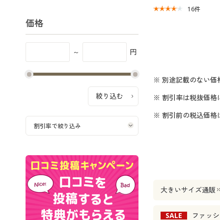
16
件
価格
～
円
※ 別途記載のない価
※ 割引率は税抜価格
※ 割引前の税込価
大きいサイズ通販
SALE
ファッシ