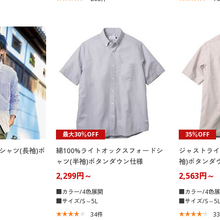
最大30％OFF
35％OFF
シャツ(長袖)ボ
綿100%ライトオックスフォードシ
ジャストライ
ャツ(半袖)ボタンダウン仕様
袖)ボタンダ
2,299円～
2,563円～
■カラー/4色展開
■カラー/4色
■サイズ/S～5L
■サイズ/S～5
34
件
3