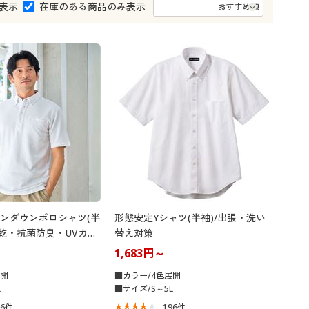
大きいサイズ 事務・制服
表示
在庫のある商品のみ表示
ンダウンポロシャツ(半
形態安定Yシャツ(半袖)/出張・洗い
速乾・抗菌防臭・UVカッ
替え対策
1,683円～
展開
■カラー/4色展開
L
■サイズ/S～5L
66
件
196
件