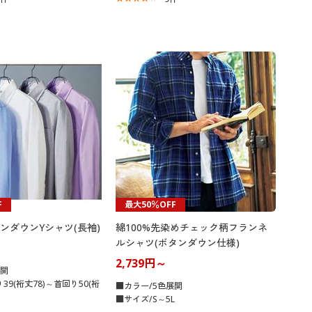
F
最大50％OFF
ンダウンYシャツ(長袖)
綿100%先染めチェック柄フランネ
ルシャツ(ボタンダウン仕様)
2,739円～
展開
39(裄丈78)～首回り50(裄
■カラー/5色展開
■サイズ/S～5L