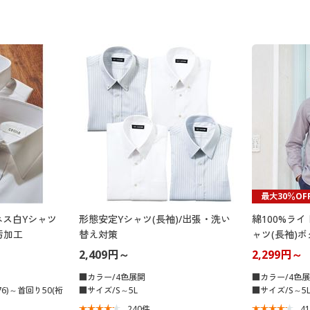
最大30％OF
ネス白Yシャツ
形態安定Yシャツ(長袖)/出張・洗い
綿100%ラ
汚加工
替え対策
ャツ(長袖)
2,409円～
2,299円～
■カラー/4色展開
■カラー/4色
6)～首回り50(裄
■サイズ/S～5L
■サイズ/S～5
240
件
4