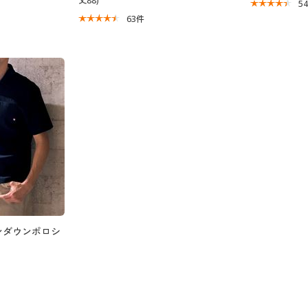
丈88)
5
63
件
ンダウンポロシ