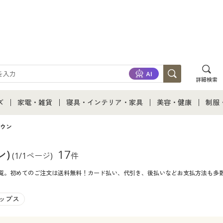
詳細検索
ズ
家電・雑貨
寝具・インテリア・家具
美容・健康
制服
て
ズ通販すべて
家電・雑貨すべて
寝具・インテリア・家具通販すべて
美容・健康通販すべ
制服
ウン
ズファッション
家電
家具・収納
美容・健康・サプリ
制服
ン)
17
(1/1ページ)
件
一覧。初めてのご注文は送料無料！カード払い、代引き、後払いなどお支払方法も多
ズ下着
キッチン・雑貨・日用品
寝具・ベッド
ジュ
着
カーテン・ラグ・ファブリック
ップス