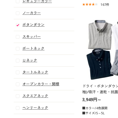
レギュラーカラー
167
件
ノーカラー
ボタンダウン
スキッパー
ボートネック
Ｕネック
タートルネック
オープンカラー・開襟
ドライ・ボタンダウン
袖)/吸汗・速乾・抗
スクエアネック
ト機能付き
3,949円～
ヘンリーネック
■カラー/4色展開
■サイズ/S～5L