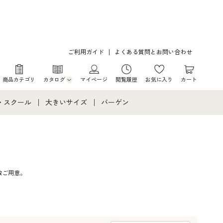
ご利用ガイド
よくある質問とお問い合わせ
商品カテゴリ
カタログ
マイページ
閲覧履歴
お気に入り
カート
カタログ・チラシからのご注文
・スクール
大きいサイズ
バーゲン
デジタルカタログ
て
・スクールすべて
大きいサイズ通販すべて
バーゲンセール
カタログ無料プレゼント
メント
・学生服
大きいサイズ レディース服
シークレットセール
数ご用意。
ニア・ティーンズ下着
大きいサイズ レディース下着
大きいサイズ メンズ