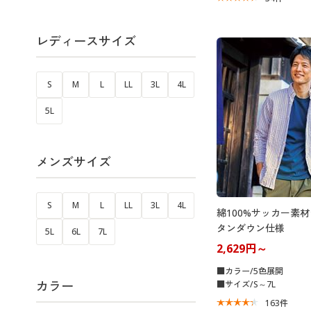
レディースサイズ
S
M
L
LL
3L
4L
5L
メンズサイズ
S
M
L
LL
3L
4L
綿100%サッカー素材
タンダウン仕様
5L
6L
7L
2,629円～
■カラー/5色展開
カラー
■サイズ/S～7L
163
件