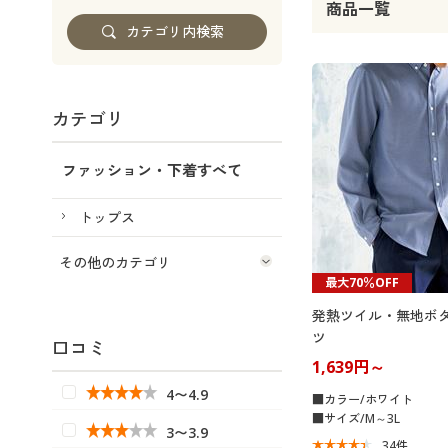
商品一覧
カテゴリ
ファッション・下着すべて
トップス
その他のカテゴリ
最大70％OFF
発熱ツイル・無地ボ
ツ
口コミ
1,639円～
4〜4.9
■カラー/ホワイト
■サイズ/M～3L
3〜3.9
34
件