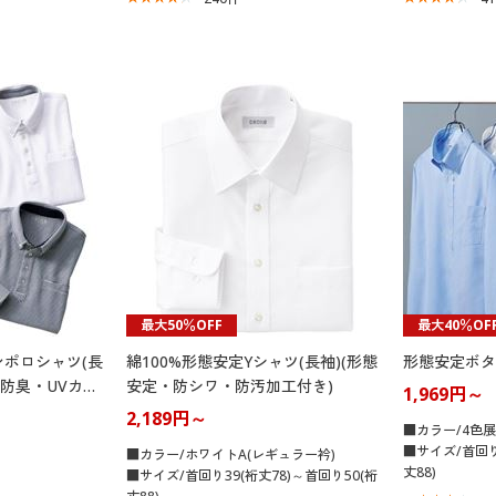
最大50％OFF
最大40％OF
ポロシャツ(長
綿100%形態安定Yシャツ(長袖)(形態
形態安定ボタ
菌防臭・UVカッ
安定・防シワ・防汚加工付き)
1,969円～
2,189円～
■カラー/4色
■サイズ/首回り
■カラー/ホワイトA(レギュラー衿)
丈88)
■サイズ/首回り39(裄丈78)～首回り50(裄