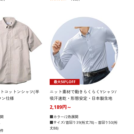
最大50％OFF
トコットンシャツ(半
ニット素材で動きらくらくYシャツ/
ウン仕様
吸汗速乾・形態安定・日本製生地
2,189円～
展開
■カラー/2色展開
L
■サイズ/首回り39(裄丈78)～首回り50(裄
丈88)
3
件