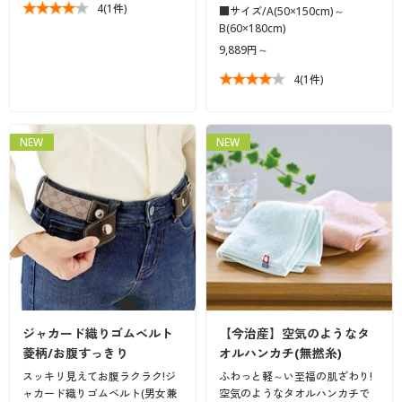
4
(1件)
■サイズ/A(50×150cm)～
B(60×180cm)
9,889円～
4
(1件)
NEW
NEW
ジャカード織りゴムベルト
【今治産】空気のようなタ
菱柄/お腹すっきり
オルハンカチ(無撚糸)
スッキリ見えてお腹ラクラク!ジ
ふわっと軽～い至福の肌ざわり!
ャカード織りゴムベルト(男女兼
空気のようなタオルハンカチで