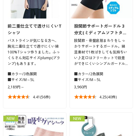
前二重仕立てで透けにくいT
股関節サポートガードル 3
シャツ
分丈(ミディアムソフトタ…
バストラインが気になる方へ、
股関節・骨盤底筋まわりをしっ
胸元二重仕立てで透けにくい綿
かりサポートするガードル。綿
100%Tシャツ作りました。ふっ
混素材で1枚ばきしても気持ちい
くらさん対応サイズplump(プラ
い♪足口はフリーカットで段差
ンプ)もあります。
ができにくいシンプルガードル…
■カラー/3色展開
■カラー/2色展開
■サイズ/M～5L
■サイズ/M～5L
2,189円～
3,960円
4.41
(56件)
4.25
(40件)
NEW
NEW