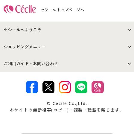
セシール トップページへ
セシールへようこそ
はじめての方へ
ご利用環境について
ショッピングメニュー
セシールご利用規約
プライバシーポリシー
商品カテゴリ
バーゲンセール
ご利用ガイド・お問い合わせ
特定商取引法に基づく表示
古物営業法に基づく表示
カタログ・チラシからのご注
デジタルカタログ
ご注文は
お届けは
文
著作権・商標について
会社案内
交換・返品は
お支払は
カタログ無料プレゼント
特集一覧
© Cecile Co.,Ltd.
会員登録・お客様情報変更に
お客様番号・パスワードをお
本サイトの無断複写(コピー)・複製・転載を禁じます。
プレゼント＆キャンペーン
サイトマップ
ついて
忘れの場合
サイズガイド
よくある質問とお問い合わせ