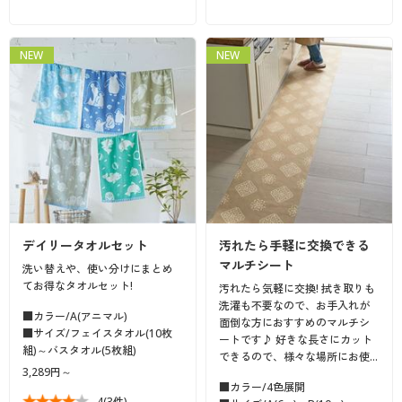
NEW
NEW
デイリータオルセット
汚れたら手軽に交換できる
マルチシート
洗い替えや、使い分けにまとめ
てお得なタオルセット!
汚れたら気軽に交換! 拭き取りも
洗濯も不要なので、お手入れが
■カラー/A(アニマル)
面倒な方におすすめのマルチシ
■サイズ/フェイスタオル(10枚
ートです♪ 好きな長さにカット
組)～バスタオル(5枚組)
できるので、様々な場所にお使…
3,289円～
■カラー/4色展開
4
(3件)