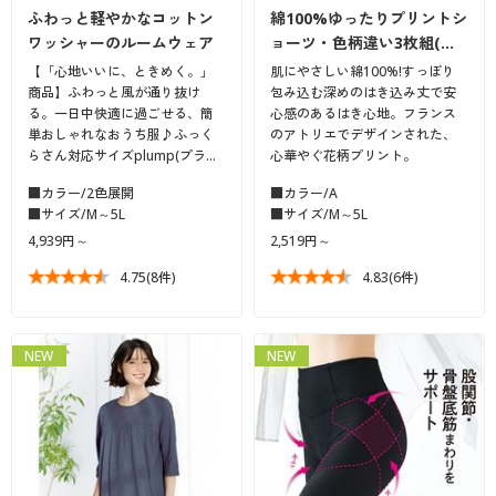
ふわっと軽やかなコットン
綿100%ゆったりプリントシ
ワッシャーのルームウェア
ョーツ・色柄違い3枚組(…
【「心地いいに、ときめく。」
肌にやさしい綿100%!すっぽり
商品】ふわっと風が通り抜け
包み込む深めのはき込み丈で安
る。一日中快適に過ごせる、簡
心感のあるはき心地。フランス
単おしゃれなおうち服♪ふっく
のアトリエでデザインされた、
らさん対応サイズplump(プラ…
心華やぐ花柄プリント。
■カラー/2色展開
■カラー/A
■サイズ/M～5L
■サイズ/M～5L
4,939円～
2,519円～
4.75
(8件)
4.83
(6件)
NEW
NEW