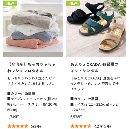
NEW
NEW
【今治産】もっちりふわふ
あとりえOKADA 4E軽量フ
わマシュマロタオル
ィットサンダル
もっちりふわふわ♪洗うたびに
【あとりえOKADA】足裏をふわ
「ふくらみ」が増す心地よさ。
っと受け止め、足と密着して歩
けてラク
■カラー/4色展開
■サイズ/フェイスタオル(横75×
■カラー/3色展開
縦34cm)～バスタオル(横120×縦
■サイズ/S(22～22.5cm)～L(24
60cm)
～24.5cm)
1,749円～
6,578円
5
(2件)
4.27
(15件)