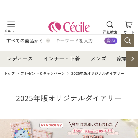
レディース
インナー・下着
レディース通販すべて
商品を探す
詳細検索
カート
レディース
メンズ
インナー・下着通販すべて
レディースファッション
インナー・下着
レディース
インナー・下着
メンズ
家電・雑
家電・雑貨
レディース通販すべて
メンズ通販すべて
女性下着
女性下着
トップ
プレゼント＆キャンペーン
2025年版オリジナルダイアリー
メンズ
寝具・インテリア・家具
インナー・下着通販すべて
レディースファッション
家電・雑貨すべて
メンズファッション
メンズ下着
家電・雑貨
美容・健康
メンズ通販すべて
女性下着
女性下着
寝具・インテリア・家具通販すべて
家電
メンズ下着
ジュニア・ティーンズ下着
2025年版オリジナルダイアリー
寝具・インテリア・家具
制服・スクール
家電・雑貨すべて
メンズファッション
メンズ下着
美容・健康通販すべて
家具・収納
キッチン・雑貨・日用品
美容・健康
大きいサイズ
寝具・インテリア・家具通販すべて
家電
メンズ下着
制服・スクールすべて
ジュニア・ティーンズ下着
美容・健康・サプリメント
寝具・ベッド