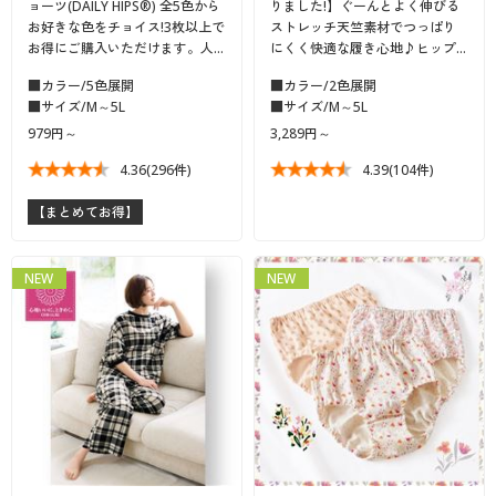
ョーツ(DAILY HIPS®) 全5色から
りました!】ぐーんとよく伸びる
お好きな色をチョイス!3枚以上で
ストレッチ天竺素材でつっぱり
お得にご購入いただけます。人…
にくく快適な履き心地♪ヒップ…
■カラー/5色展開
■カラー/2色展開
■サイズ/M～5L
■サイズ/M～5L
979円～
3,289円～
4.36
(296件)
4.39
(104件)
【まとめてお得】
NEW
NEW