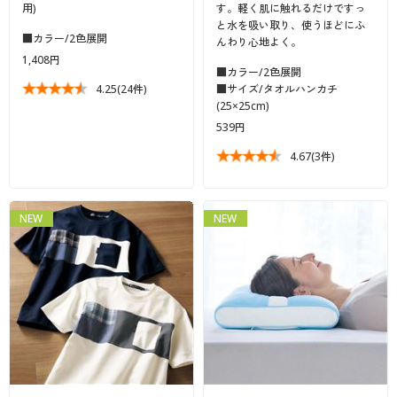
用)
す。軽く肌に触れるだけですっ
と水を吸い取り、使うほどにふ
■カラー/2色展開
んわり心地よく。
1,408円
■カラー/2色展開
4.25
(24件)
■サイズ/タオルハンカチ
(25×25cm)
539円
4.67
(3件)
NEW
NEW