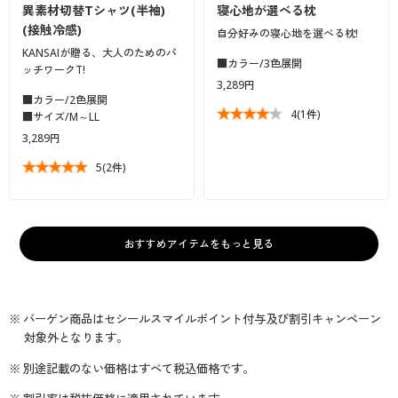
異素材切替Tシャツ(半袖)
寝心地が選べる枕
(接触冷感)
自分好みの寝心地を選べる枕!
KANSAIが贈る、大人のためのパ
■カラー/3色展開
ッチワークT!
3,289円
■カラー/2色展開
4
(1件)
■サイズ/M～LL
3,289円
5
(2件)
おすすめアイテムをもっと見る
※ バーゲン商品はセシールスマイルポイント付与及び割引キャンペーン
対象外となります。
※ 別途記載のない価格はすべて税込価格です。