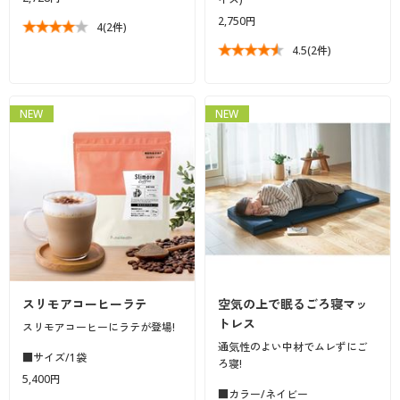
2,750円
4
(2件)
4.5
(2件)
NEW
NEW
スリモアコーヒーラテ
空気の上で眠るごろ寝マッ
トレス
スリモアコーヒーにラテが登場!
通気性のよい中材でムレずにご
■サイズ/1袋
ろ寝!
5,400円
■カラー/ネイビー