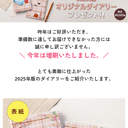
制服・スクール
バーゲン
美容・健康通販すべて
家具・収納
キッチン・雑貨・日用品
大きいサイズ通販すべて
制服・学生服
カーテン・ラグ・ファブリック
大きいサイズ
詳細検索
制服・スクールすべて
美容・健康・サプリメント
寝具・ベッド
バーゲンセール
大きいサイズ レディース服
ジュニア・ティーンズ下着
昨年はご好評いただき、
バーゲン
商品カテゴリ一覧
大きいサイズ通販すべて
制服・学生服
カーテン・ラグ・ファブリック
シークレットセール
準備数に達してお届けできなかった方には
大きいサイズ レディース下着
誠に申し訳ございません。
カタログ
詳細検索
バーゲンセール
＼ 今年は増刷いたしました。／
大きいサイズ レディース服
ジュニア・ティーンズ下着
大きいサイズ メンズ
カタログ・チラシからのご注文
商品カテゴリ一覧
シークレットセール
大きいサイズ レディース下着
とても素敵に仕上がった
大きいサイズ 事務・制服
2025年版のダイアリーをご紹介いたします。
デジタルカタログ
カタログ
大きいサイズ メンズ
カタログ・チラシからのご注文
カタログ無料プレゼント
大きいサイズ 事務・制服
会員メニュー
デジタルカタログ
マイページ