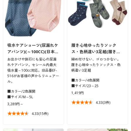
吸水ケアショーツ(尿漏れケ
履き心地ゆったりソック
アパンツ)(～100CC)(日本…
ス・色柄違い3足組(履き…
お出かけや旅行にも安心の尿漏
締め付けない、ゴロつかない。
れケアパンツ。セシール内最大
履き心地ゆったりソックス・色
吸水量～100cc対応。旧品番EF-
柄違い3足組
516がお客様の声からリニュアー
■カラー/4色展開
ル。
■サイズ/23～25
■カラー/2色展開
1,419円
■サイズ/M～5L
4.33
(3件)
3,289円～
4.33
(15件)