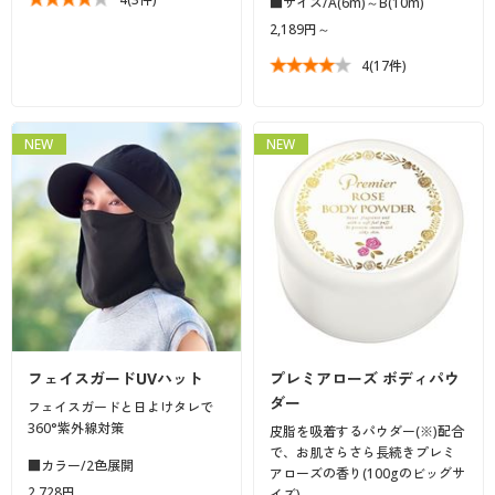
■サイズ/A(6m)～B(10m)
2,189円～
4
(17件)
NEW
NEW
フェイスガードUVハット
プレミアローズ ボディパウ
ダー
フェイスガードと日よけタレで
360°紫外線対策
皮脂を吸着するパウダー(※)配合
で、お肌さらさら長続きプレミ
■カラー/2色展開
アローズの香り(100gのビッグサ
2,728円
イズ)