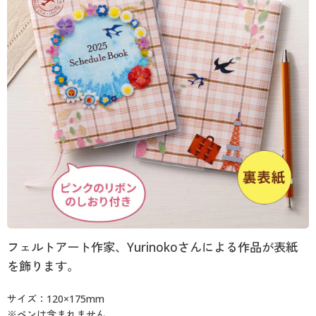
カタログ無料プレゼント
閲覧履歴
会員メニュー
マイページ
お気に入り
サポート
閲覧履歴
ご利用ガイド
お気に入り
よくある質問とお問い合わせ
サポート
ご利用ガイド
フェルトアート作家、Yurinokoさんによる作品が表紙
よくある質問とお問い合わせ
を飾ります。
サイズ：120×175mm
※ペンは含まれません