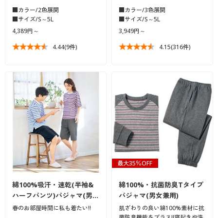
■カラー/2色展開
■カラー/3色展開
■サイズ/S～5L
■サイズ/S～5L
4,389円～
3,949円～
4.44
(9件)
4.15
(316件)
最大35％OFF
綿100%吸汗・速乾(半袖&
綿100%・抗菌防臭Tタイプ
ハーフパンツ)パジャマ(男…
パジャマ(男女兼用)
春のお部屋時間に私も着たい!!
肌ざわりの良い綿100%素材に抗
菌防臭機能をプラス!!寝起きや洗