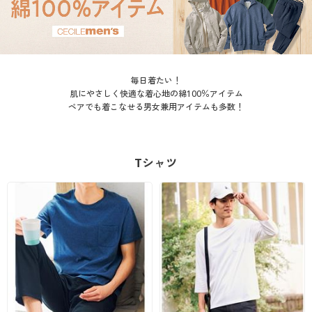
大きいサイズ
制服・スクールすべて
美容・健康・サプリメント
寝具・ベッド
制服・スクール
美容・健康通販すべて
家具・収納
キッチン・雑貨・日用品
バーゲン
大きいサイズ通販すべて
制服・学生服
カーテン・ラグ・ファブリック
大きいサイズ
制服・スクールすべて
美容・健康・サプリメント
寝具・ベッド
毎日着たい！
詳細検索
バーゲンセール
大きいサイズ レディース服
ジュニア・ティーンズ下着
バーゲン
大きいサイズ通販すべて
制服・学生服
カーテン・ラグ・ファブリック
肌にやさしく快適な着心地の綿100％アイテム
ペアでも着こなせる男女兼用アイテムも多数！
商品カテゴリ一覧
シークレットセール
大きいサイズ レディース下着
詳細検索
バーゲンセール
大きいサイズ レディース服
ジュニア・ティーンズ下着
カタログ
Tシャツ
大きいサイズ メンズ
商品カテゴリ一覧
シークレットセール
大きいサイズ レディース下着
カタログ・チラシからのご注文
大きいサイズ 事務・制服
カタログ
大きいサイズ メンズ
デジタルカタログ
カタログ・チラシからのご注文
大きいサイズ 事務・制服
カタログ無料プレゼント
デジタルカタログ
会員メニュー