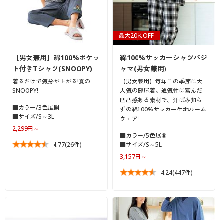
最大20％OFF
【男女兼用】綿100%ポケッ
綿100%サッカーシャツパジ
ト付きTシャツ(SNOOPY)
ャマ(男女兼用)
着るだけで気分が上がる!夏の
【男女兼用】毎年この季節に大
SNOOPY!
人気の部屋着。通気性に富んだ
凹凸感ある素材で、汗ばみ知ら
■カラー/3色展開
ずの綿100%サッカー生地ルーム
■サイズ/S～3L
ウェア!
2,299円～
■カラー/5色展開
4.77
(26件)
■サイズ/S～5L
3,157円～
4.24
(447件)