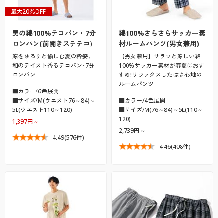
最大20％OFF
男の綿100%テコパン・7分
綿100%さらさらサッカー素
ロンパン(前開きステテコ)
材ルームパンツ(男女兼用)
涼をゆるりと愉しむ夏の粋姿、
【男女兼用】サラッと涼しい綿
和のテイスト香るテコパン･7分
100%サッカー素材が春夏におす
ロンパン
すめ!リラックスしたはき心地の
ルームパンツ
■カラー/6色展開
■サイズ/M(ウエスト76～84)～
■カラー/4色展開
5L(ウエスト110～120)
■サイズ/M(76～84)～5L(110～
120)
1,397円～
2,739円～
4.49
(576件)
4.46
(408件)