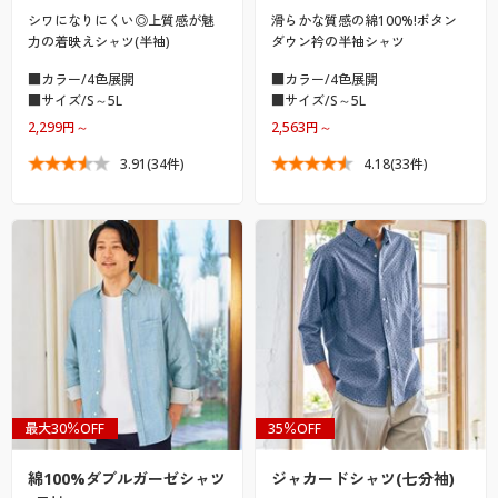
シワになりにくい◎上質感が魅
滑らかな質感の綿100%!ボタン
力の着映えシャツ(半袖)
ダウン衿の半袖シャツ
■カラー/4色展開
■カラー/4色展開
■サイズ/S～5L
■サイズ/S～5L
2,299円～
2,563円～
3.91
(34件)
4.18
(33件)
最大30％OFF
35％OFF
綿100%ダブルガーゼシャツ
ジャカードシャツ(七分袖)