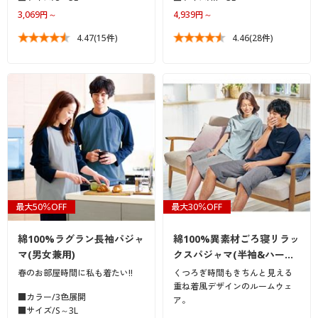
3,069円～
4,939円～
4.47
(15件)
4.46
(28件)
最大50％OFF
最大30％OFF
綿100%ラグラン長袖パジャ
綿100%異素材ごろ寝リラッ
マ(男女兼用)
クスパジャマ(半袖&ハー…
春のお部屋時間に私も着たい!!
くつろぎ時間もきちんと見える
重ね着風デザインのルームウェ
■カラー/3色展開
ア。
■サイズ/S～3L