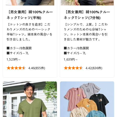
カタログ無料プレゼント
マイページ
【男女兼用】綿100%クルー
【男女兼用】綿100%クルー
会員メニュー
ネックTシャツ(半袖)
ネックTシャツ(7分袖)
閲覧履歴
【コットンの良さを追求】こだ
【シンプルで、上質。】こだわ
マイページ
わりメンズのためのベーシック
りメンズのための七分袖Tシャ
半袖Tシャツ。綿本来の風合いを
ツ。コットン本来の風合いを引
お気に入り
引き出しました。
き出した素材が魅力です。
閲覧履歴
■カラー/8色展開
■カラー/8色展開
サポート
■サイズ/S～7L
■サイズ/S～7L
お気に入り
1,529円～
1,639円～
ご利用ガイド
サポート
4.46
(855件)
4.42
(836件)
よくある質問とお問い合わせ
ご利用ガイド
よくある質問とお問い合わせ