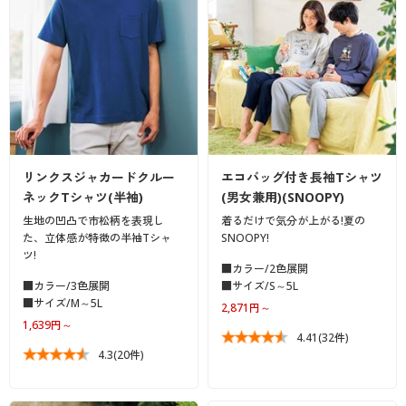
リンクスジャカードクルー
エコバッグ付き長袖Tシャツ
ネックTシャツ(半袖)
(男女兼用)(SNOOPY)
生地の凹凸で市松柄を表現し
着るだけで気分が上がる!夏の
た、立体感が特徴の半袖Tシャ
SNOOPY!
ツ!
■カラー/2色展開
■カラー/3色展開
■サイズ/S～5L
■サイズ/M～5L
2,871円～
1,639円～
4.41
(32件)
4.3
(20件)