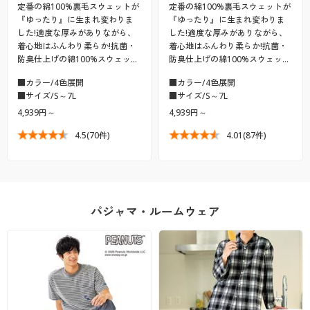
定番の綿100%裏毛スウェットが
定番の綿100%裏毛スウェットが
『ゆったり』に生まれ変わりま
『ゆったり』に生まれ変わりま
した!適度な厚みがありながら、
した!適度な厚みがありながら、
着心地はふんわり柔らか!抗菌・
着心地はふんわり柔らか!抗菌・
防臭仕上げの綿100%スウェッ…
防臭仕上げの綿100%スウェッ…
■カラー/4色展開
■カラー/4色展開
■サイズ/S～7L
■サイズ/S～7L
4,939円～
4,939円～
4.5
(70件)
4.01
(87件)
パジャマ・ルームウェア