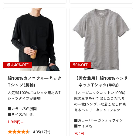
最大40％OFF
50％OFF
綿100%カノコクルーネック
【男女兼用】綿100%ヘンリ
Tシャツ(長袖)
ーネックTシャツ(半袖)
人気!綿100%ポロシャツ素材のT
【オーガニックコットン100%】
シャツタイプが登場!
綿の良さを引き出したこだわり
の一枚!シンプルな着こなしに映
■カラー/5色展開
えるヘンリーネックTシャツ
■サイズ/M～5L
■カラー/バーガンディワイン
1,969円～
■サイズ/S
4.35
(17件)
704円