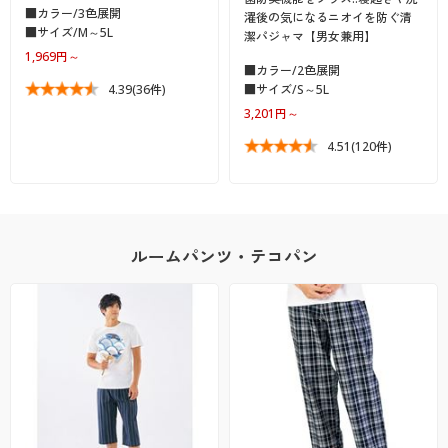
■カラー/3色展開
濯後の気になるニオイを防ぐ清
■サイズ/M～5L
潔パジャマ【男女兼用】
1,969円～
■カラー/2色展開
4.39
(36件)
■サイズ/S～5L
3,201円～
4.51
(120件)
ルームパンツ・テコパン