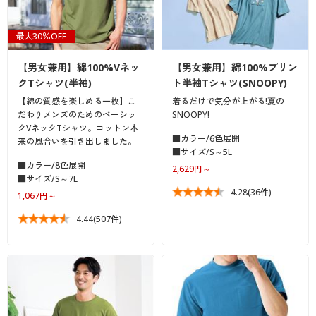
最大30％OFF
【男女兼用】綿100%Vネッ
【男女兼用】綿100%プリン
クTシャツ(半袖)
ト半袖Tシャツ(SNOOPY)
【綿の質感を楽しめる一枚】こ
着るだけで気分が上がる!夏の
だわりメンズのためのベーシッ
SNOOPY!
クVネックTシャツ。コットン本
■カラー/6色展開
来の風合いを引き出しました。
■サイズ/S～5L
■カラー/8色展開
2,629円～
■サイズ/S～7L
4.28
(36件)
1,067円～
4.44
(507件)