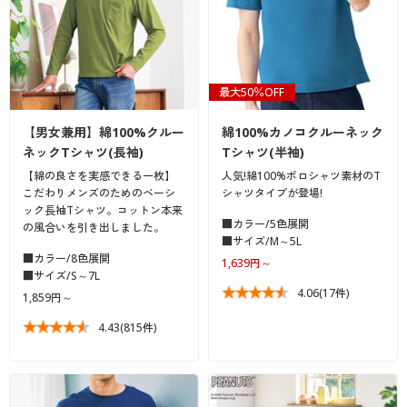
最大50％OFF
【男女兼用】綿100%クルー
綿100%カノコクルーネック
ネックTシャツ(長袖)
Tシャツ(半袖)
【綿の良さを実感できる一枚】
人気!綿100%ポロシャツ素材のT
こだわりメンズのためのベーシ
シャツタイプが登場!
ック長袖Tシャツ。コットン本来
■カラー/5色展開
の風合いを引き出しました。
■サイズ/M～5L
■カラー/8色展開
1,639円～
■サイズ/S～7L
4.06
(17件)
1,859円～
4.43
(815件)