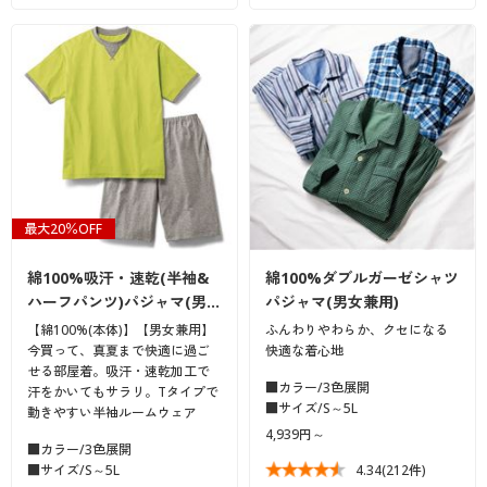
最大20％OFF
綿100%吸汗・速乾(半袖&
綿100%ダブルガーゼシャツ
ハーフパンツ)パジャマ(男…
パジャマ(男女兼用)
【綿100%(本体)】【男女兼用】
ふんわりやわらか、クセになる
今買って、真夏まで快適に過ご
快適な着心地
せる部屋着。吸汗・速乾加工で
■カラー/3色展開
汗をかいてもサラリ。Tタイプで
■サイズ/S～5L
動きやすい半袖ルームウェア
4,939円～
■カラー/3色展開
■サイズ/S～5L
4.34
(212件)