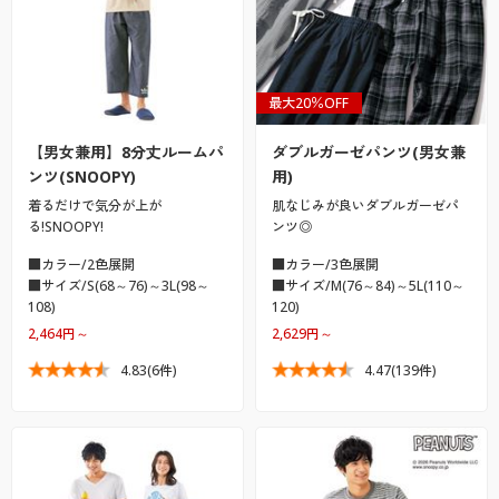
最大20％OFF
【男女兼用】8分丈ルームパ
ダブルガーゼパンツ(男女兼
ンツ(SNOOPY)
用)
着るだけで気分が上が
肌なじみが良いダブルガーゼパ
る!SNOOPY!
ンツ◎
■カラー/2色展開
■カラー/3色展開
■サイズ/S(68～76)～3L(98～
■サイズ/M(76～84)～5L(110～
108)
120)
2,464円～
2,629円～
4.83
(6件)
4.47
(139件)