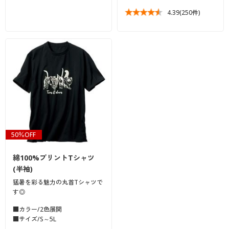
4.39
(250件)
50％OFF
綿100%プリントTシャツ
(半袖)
猛暑を彩る魅力の丸首Tシャツで
す◎
■カラー/2色展開
■サイズ/S～5L