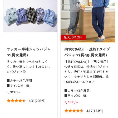
最大50％OFF
サッカー半袖シャツパジャ
綿100%吸汗・速乾Tタイプ
マ(男女兼用)
パジャマ(長袖)(男女兼用)
サッカー素材でベタつきにく
【綿100%(本体)】【男女兼用】
く、暑い夏にもおすすめのシャ
快適な睡眠は、快適なパジャマ
ツパジャマ◎
から。吸汗・速乾加工で汗をか
いてもサラリとした部屋着。綿
■カラー/5色展開
100%のルームウェア
■サイズ/M～5L
■カラー/3色展開
3,289円～
■サイズ/S～5L
4.31
(203件)
2,739円～
4.17
(174件)