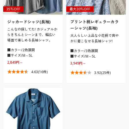
35％OFF
最大20％OFF
ジャカードシャツ(長袖)
プリント柄レギュラーカラ
ーシャツ(長袖)
こんなの探してた! カジュアルか
らきちんとシーンまで、幅広い
大人らしい上品な小花柄で爽や
場面で楽しめる長袖シャツ。
かに着こなせる長袖シャツ!
■カラー/2色展開
■カラー/3色展開
■サイズ/M～5L
■サイズ/M～5L
2,849円～
3,949円～
4.63
(16件)
3.92
(25件)