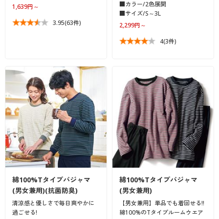
■カラー/2色展開
1,639円～
■サイズ/S～3L
3.95
(63件)
2,299円～
4
(3件)
綿100%Tタイプパジャマ
綿100%Tタイプパジャマ
(男女兼用)(抗菌防臭)
(男女兼用)
清涼感と優しさで毎日爽やかに
【男女兼用】単品でも着回せる!!
過ごせる!
綿100%のTタイプルームウエア