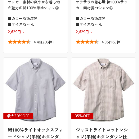
サッカー素材の爽やかな着心地
サラサラの着心地 綿100%サッ
が魅力の綿100%半袖シャツ◎
カー素材長袖シャツ◎
■カラー/5色展開
■カラー/5色展開
■サイズ/S～7L
■サイズ/S～7L
2,629円～
2,629円～
4.46
(208件)
4.35
(163件)
最大30％OFF
35％OFF
綿100%ライトオックスフォ
ジャストライトコットンシ
ードシャツ(半袖)ボタンダ…
ャツ(半袖)ボタンダウン仕…