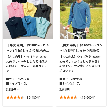
【男女兼用】綿100%ポロシ
【男女兼用】綿100%ポロシ
ャツ(半袖)しっかり編地の…
ャツ(長袖)しっかり編地の…
【人気商品】やっぱり綿100%!!
【人気商品】やっぱり綿100%!!
丈夫でしっかりとした素材感が
丈夫でしっかりとした素材感が
心地よい、大人の王道ポロシャ
心地よい、大定番のメンズ長袖
ツ
ポロシャツ
■カラー/8色展開
■カラー/8色展開
■サイズ/S～7L
■サイズ/S～7L
3,289円～
3,619円～
4.2
(487件)
4.15
(602件)