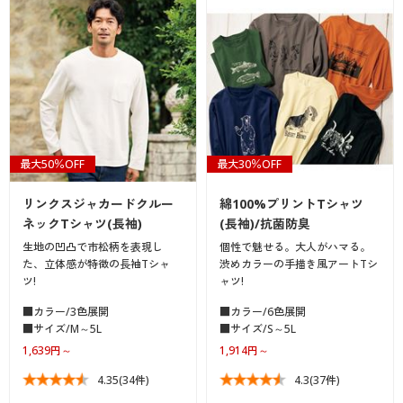
最大50％OFF
最大30％OFF
リンクスジャカードクルー
綿100%プリントTシャツ
ネックTシャツ(長袖)
(長袖)/抗菌防臭
生地の凹凸で市松柄を表現し
個性で魅せる。大人がハマる。
た、立体感が特徴の長袖Tシャ
渋めカラーの手描き風アートTシ
ツ!
ャツ!
■カラー/3色展開
■カラー/6色展開
■サイズ/M～5L
■サイズ/S～5L
1,639円～
1,914円～
4.35
(34件)
4.3
(37件)