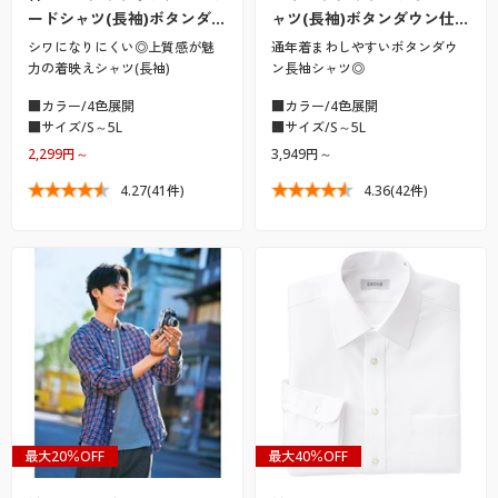
ードシャツ(長袖)ボタンダ…
ャツ(長袖)ボタンダウン仕…
シワになりにくい◎上質感が魅
通年着まわしやすいボタンダウ
力の着映えシャツ(長袖)
ン長袖シャツ◎
■カラー/4色展開
■カラー/4色展開
■サイズ/S～5L
■サイズ/S～5L
2,299円～
3,949円～
4.27
(41件)
4.36
(42件)
最大20％OFF
最大40％OFF