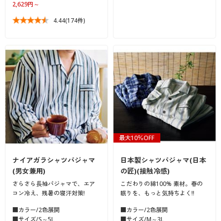
2,629円～
4.44
(174件)
最大10％OFF
ナイアガラシャツパジャマ
日本製シャツパジャマ(日本
(男女兼用)
の匠)(接触冷感)
さらさら長袖パジャマで、エア
こだわりの綿100% 素材。春の
コン冷え、残暑の寝汗対策!
眠りを、もっと気持ちよく!!
■カラー/2色展開
■カラー/2色展開
■サイズ/S～5L
■サイズ/M～3L