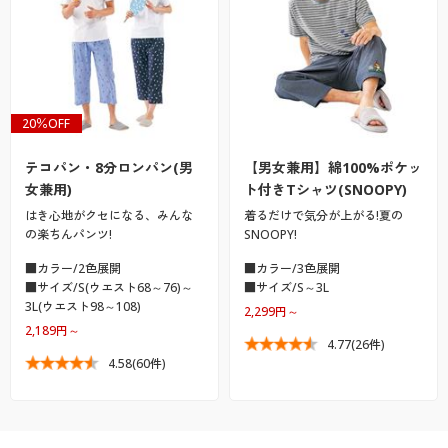
20％OFF
テコパン・8分ロンパン(男
【男女兼用】綿100%ポケッ
女兼用)
ト付きTシャツ(SNOOPY)
はき心地がクセになる、みんな
着るだけで気分が上がる!夏の
の楽ちんパンツ!
SNOOPY!
■カラー/2色展開
■カラー/3色展開
■サイズ/S(ウエスト68～76)～
■サイズ/S～3L
3L(ウエスト98～108)
2,299円～
2,189円～
4.77
(26件)
4.58
(60件)