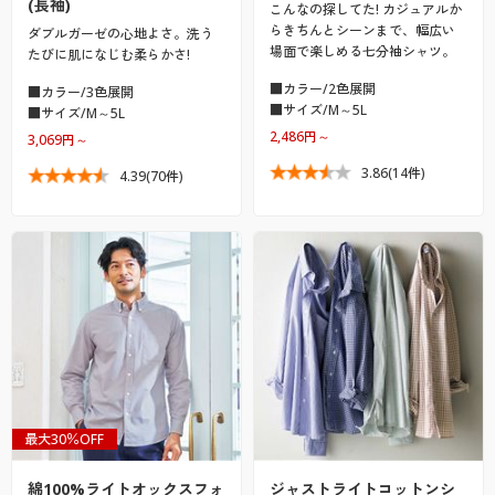
(長袖)
こんなの探してた! カジュアルか
らきちんとシーンまで、幅広い
ダブルガーゼの心地よさ。洗う
場面で楽しめる七分袖シャツ。
たびに肌になじむ柔らかさ!
■カラー/2色展開
■カラー/3色展開
■サイズ/M～5L
■サイズ/M～5L
2,486円～
3,069円～
3.86
(14件)
4.39
(70件)
最大30％OFF
綿100%ライトオックスフォ
ジャストライトコットンシ