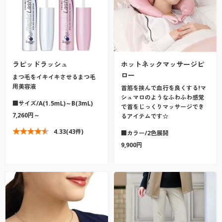
ラピッドラッシュ
ホットネックマッサージピ
ロー
まつ毛をイキイキさせるまつ毛
用美容液
首筋を挟んで血行を良くする!マ
シュマロのようなふわふわ感覚
■サイズ/A(1.5mL)～B(3mL)
で首をじっくりマッサージでき
7,260円～
るアイテムです☆
4.33
(43件)
■カラー/2色展開
9,900円