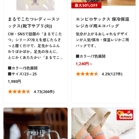
最大50％OFF
まるでこたつレディースソ
エンビロサックス 保冷保温
ックス(靴下サプリ(R))
レジカゴ用エコバッグ
CM・SNSで話題の「まるでこた
気分が上がるおしゃれなデザイ
つ」シリーズ!冷えを感じたらさ
ンが人気!保冷・保温レジかご用
っと履くだけで、足先からふん
バッグです。
わりぽかぽか。足先の冷えに、
■カラー/7色展開
とにかくあたたかい「まるでこ…
1,240円～
■カラー/5色展開
■サイズ/23～25
4.29
(127件)
1,980円
4.73
(266件)