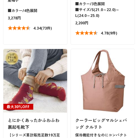
産帽子
■カラー/3色展開
■サイズ/S(21.0～22.0)～
■カラー/4色展開
L(24.0～25.0)
3,278円
2,200円
4.34
(73件)
4.78
(9件)
最大30％OFF
とにかくあったかふわふわ
クーラービッグマルシェバ
裏起毛靴下
ッグ クルリト
【シリーズ累計販売足数19万足
保冷機能付きなのにコンパクト