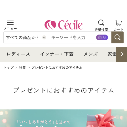
レディース
インナー・下着
レディース通販すべて
商品を探す
詳細検索
カート
レディース
メンズ
インナー・下着通販すべて
レディースファッション
インナー・下着
レディース
インナー・下着
メンズ
家電・雑
家電・雑貨
レディース通販すべて
メンズ通販すべて
女性下着
女性下着
トップ
特集
プレゼントにおすすめのアイテム
メンズ
寝具・インテリア・家具
インナー・下着通販すべて
レディースファッション
家電・雑貨すべて
メンズファッション
メンズ下着
家電・雑貨
美容・健康
メンズ通販すべて
女性下着
女性下着
寝具・インテリア・家具通販すべて
家電
メンズ下着
ジュニア・ティーンズ下着
プレゼントにおすすめのアイテム
寝具・インテリア・家具
制服・スクール
家電・雑貨すべて
メンズファッション
メンズ下着
美容・健康通販すべて
家具・収納
キッチン・雑貨・日用品
美容・健康
大きいサイズ
寝具・インテリア・家具通販すべて
家電
メンズ下着
制服・スクールすべて
ジュニア・ティーンズ下着
美容・健康・サプリメント
寝具・ベッド