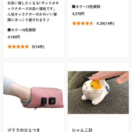
日添い寝したくなる! サンリオキ
■カラー/3色展開
ャラクターズの添い寝枕です。
4,378円
人気キャラクターのかわいい寝
顔にほっこり癒されます♪
4.29
(14件)
■カラー/6色展開
4,180円
5
(16件)
ゴリラのひとつき
にゃんこ計