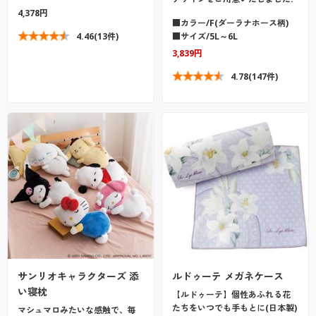
4,378円
■カラー/F(ダーラナホース柄)
4.46
(13件)
■サイズ/5L～6L
3,839円
4.78
(147件)
サンリオキャラクターズ 添
ルドゥーテ メガネケース
い寝枕
【ルドゥーテ】個性あふれる花
たちをいつでも手もとに(日本製)
マシュマロみたいな感触で、毎