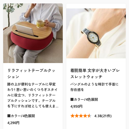
リラフィットテーブルクッ
着脱簡単 文字が大きいブレ
ション
スレットウォッチ
膝の上が便利なテーブルに早変
バングルのような時計で手首に
わり! 思い思いのくつろぎスタイ
存在感を
ルに役立つ、リラフィットテー
■カラー/4色展開
ブルクッションです。テーブル
を下にすれば枕としても使えま…
4,950円
■カラー/4色展開
4.38
(21件)
4,290円