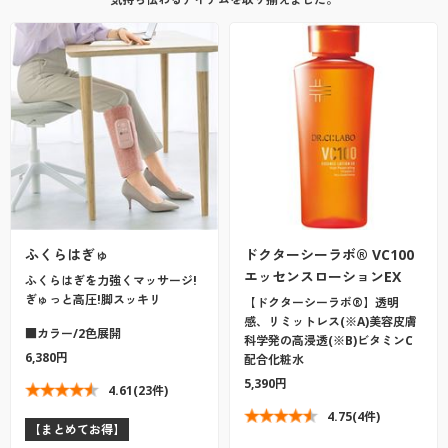
ふくらはぎゅ
ドクターシーラボ® VC100
エッセンスローションEX
ふくらはぎを力強くマッサージ!
ぎゅっと高圧!脚スッキリ
【ドクターシーラボ®】透明
感、リミットレス(※A)美容皮膚
■カラー/2色展開
科学発の高浸透(※B)ビタミンC
6,380円
配合化粧水
5,390円
4.61
(23件)
4.75
(4件)
【まとめてお得】