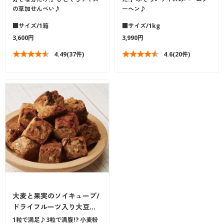
の草加せんべい♪
ーヘン♪
■サイズ/1箱
■サイズ/1kg
3,600円
3,990円
4.49
(37件)
4.6
(20件)
大麦と果実のソイキューブ/
ドライフルーツ入り大豆…
1粒で満足♪3粒で満腹!? 小麦粉