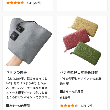
4.31
(29件)
ゴリラの握手
バラの型押し本革長財布
【あなたの手、悩みたまってな
バラの型押しがポイントの本革
い?】あの「ゴリラのひとつか
長財布
み」からハンドケア商品が登場!
■カラー/3色展開
エアーと握手パーツで気になる
ところにピンポイントでアプロ…
6,589円
■カラー/2色展開
4.71
(7件)