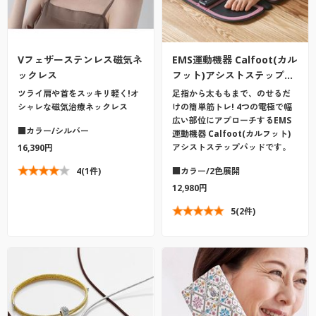
Vフェザーステンレス磁気ネ
EMS運動機器 Calfoot(カル
ックレス
フット)アシストステップ…
ツライ肩や首をスッキリ軽く!オ
足指から太ももまで、のせるだ
シャレな磁気治療ネックレス
けの簡単筋トレ! 4つの電極で幅
広い部位にアプローチするEMS
■カラー/シルバー
運動機器 Calfoot(カルフット)
アシストステップパッドです。
16,390円
4
(1件)
■カラー/2色展開
12,980円
5
(2件)