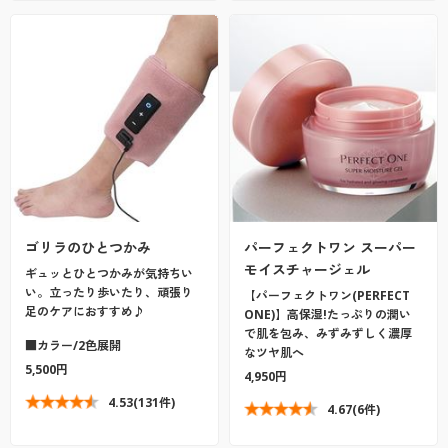
ゴリラのひとつかみ
パーフェクトワン スーパー
モイスチャージェル
ギュッとひとつかみが気持ちい
い。立ったり歩いたり、頑張り
【パーフェクトワン(PERFECT
足のケアにおすすめ♪
ONE)】高保湿!たっぷりの潤い
で肌を包み、みずみずしく濃厚
■カラー/2色展開
なツヤ肌へ
5,500円
4,950円
4.53
(131件)
4.67
(6件)