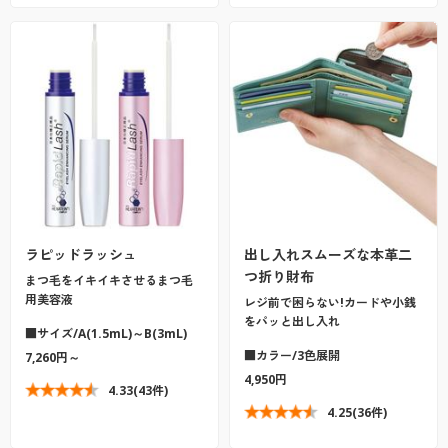
ラピッドラッシュ
出し入れスムーズな本革二
つ折り財布
まつ毛をイキイキさせるまつ毛
用美容液
レジ前で困らない!カードや小銭
をパッと出し入れ
■サイズ/A(1.5mL)～B(3mL)
■カラー/3色展開
7,260円～
4,950円
4.33
(43件)
4.25
(36件)