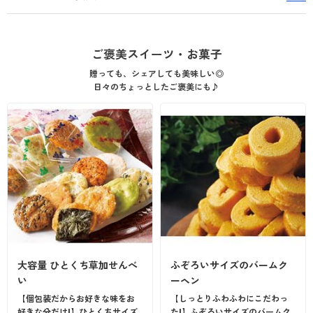
カタログ無料プレゼント
閲覧履歴
会員メニュー
ご褒美スイーツ・お菓子
マイページ
お気に入り
贈っても、シェアしても美味しい◎
日々のちょっとしたご褒美にも♪
サポート
閲覧履歴
ご利用ガイド
お気に入り
よくある質問とお問い合わせ
サポート
ご利用ガイド
よくある質問とお問い合わせ
大容量 ひとくち草加せんべ
ふぞろいサイズのバームク
い
ーヘン
【個包装だからお好きな味をお
【しっとりふわふわにこだわっ
好きな分だけ!】ひとくちサイズ
た!】ふぞろいサイズのバームク