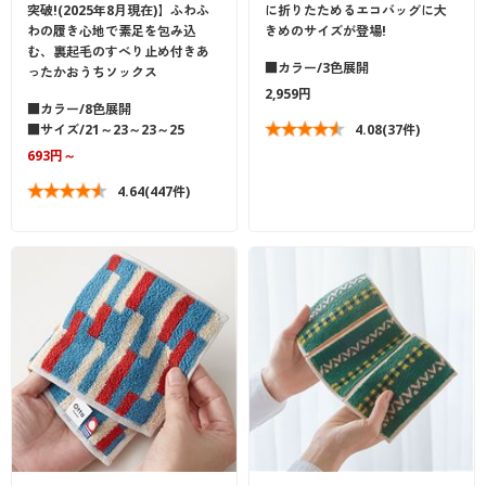
突破!(2025年8月現在)】ふわふ
に折りたためるエコバッグに大
わの履き心地で素足を包み込
きめのサイズが登場!
む、裏起毛のすべり止め付きあ
■カラー/3色展開
ったかおうちソックス
2,959円
■カラー/8色展開
■サイズ/21～23～23～25
4.08
(37件)
693円～
4.64
(447件)