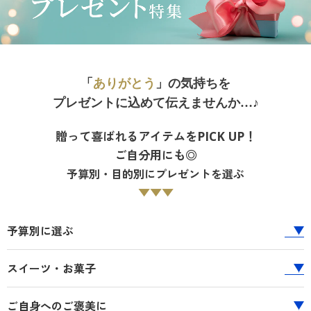
制服・スクール
バーゲン
美容・健康通販すべて
家具・収納
キッチン・雑貨・日用品
大きいサイズ通販すべて
制服・学生服
カーテン・ラグ・ファブリック
大きいサイズ
詳細検索
制服・スクールすべて
美容・健康・サプリメント
寝具・ベッド
バーゲンセール
大きいサイズ レディース服
ジュニア・ティーンズ下着
「
ありがとう
」の気持ちを
バーゲン
商品カテゴリ一覧
大きいサイズ通販すべて
制服・学生服
カーテン・ラグ・ファブリック
シークレットセール
大きいサイズ レディース下着
プレゼントに込めて伝えませんか…♪
カタログ
詳細検索
バーゲンセール
大きいサイズ レディース服
ジュニア・ティーンズ下着
大きいサイズ メンズ
贈って喜ばれるアイテムをPICK UP！
ご自分用にも◎
カタログ・チラシからのご注文
商品カテゴリ一覧
シークレットセール
大きいサイズ レディース下着
大きいサイズ 事務・制服
予算別・目的別にプレゼントを選ぶ
▼▼▼
デジタルカタログ
カタログ
大きいサイズ メンズ
予算別に選ぶ
カタログ・チラシからのご注文
カタログ無料プレゼント
大きいサイズ 事務・制服
スイーツ・お菓子
会員メニュー
デジタルカタログ
マイページ
ご自身へのご褒美に