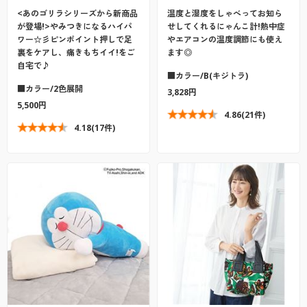
<あのゴリラシリーズから新商品
温度と湿度をしゃべってお知ら
が登場!>やみつきになるハイパ
せしてくれるにゃんこ計!熱中症
ワー☆彡ピンポイント押しで足
やエアコンの温度調節にも使え
裏をケアし、痛きもちイイ!をご
ます◎
自宅で♪
■カラー/B(キジトラ)
■カラー/2色展開
3,828円
5,500円
4.86
(21件)
4.18
(17件)