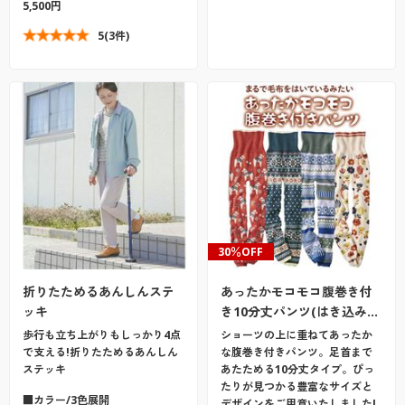
5,500円
5
(3件)
30％OFF
折りたためるあんしんステ
あったかモコモコ腹巻き付
ッキ
き10分丈パンツ(はき込み…
歩行も立ち上がりもしっかり4点
ショーツの上に重ねてあったか
で支える!折りたためるあんしん
な腹巻き付きパンツ。足首まで
ステッキ
あたためる10分丈タイプ。ぴっ
たりが見つかる豊富なサイズと
■カラー/3色展開
デザインをご用意いたしました!