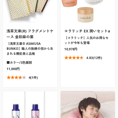
浅草文庫(R) フラグメントケ
コラリッチ EX 潤いセットa
ース 金彩麻の葉
【コラリッチ】人気のお得なセ
ットが今年も登場
【浅草文庫® ASAKUSA
BUNKO】職人の熟練の技から生
10,978円
まれる機能美と品格
4.83
(12件)
■カラー/3色展開
11,000円
4
(1件)