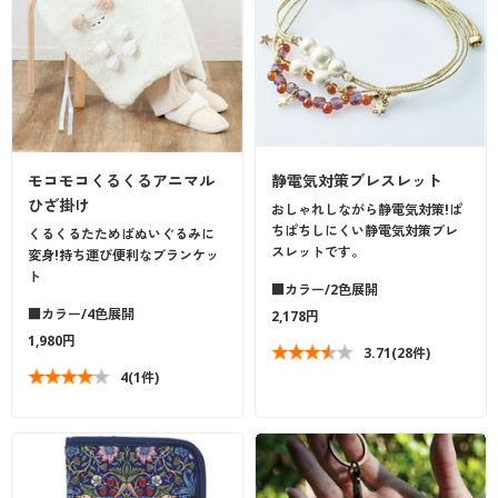
モコモコくるくるアニマル
静電気対策ブレスレット
ひざ掛け
おしゃれしながら静電気対策!ぱ
ちぱちしにくい静電気対策ブレ
くるくるたためばぬいぐるみに
スレットです。
変身!持ち運び便利なブランケッ
ト
■カラー/2色展開
■カラー/4色展開
2,178円
1,980円
3.71
(28件)
4
(1件)