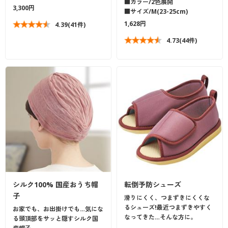
■カラー/2色展開
3,300円
■サイズ/M(23-25cm)
1,628円
4.39
(41件)
4.73
(44件)
シルク100% 国産おうち帽
転倒予防シューズ
子
滑りにくく、つまずきにくくな
るシューズ!最近つまずきやすく
お家でも、お出掛けでも…気にな
なってきた…そんな方に。
る頭頂部をサッと隠すシルク国