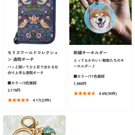
モリスワールドコレクショ
刺繍キーホルダー
ン 通院ポーチ
とってもかわいい動物たちのキ
ーホルダー♪
パッと開いてひと目で分かる仕
分け上手な通院ポーチ
■カラー/11色展開
■カラー/3色展開
1,980円
2,178円
4.69
(35件)
4.17
(23件)