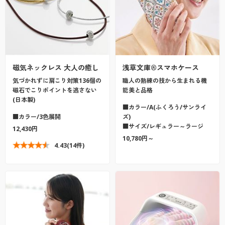
磁気ネックレス 大人の癒し
浅草文庫®スマホケース
気づかれずに肩こり対策136個の
職人の熟練の技から生まれる機
磁石でこりポイントを逃さない
能美と品格
(日本製)
■カラー/A(ふくろう/サンライ
■カラー/3色展開
ズ)
■サイズ/レギュラー～ラージ
12,430円
10,780円～
4.43
(14件)