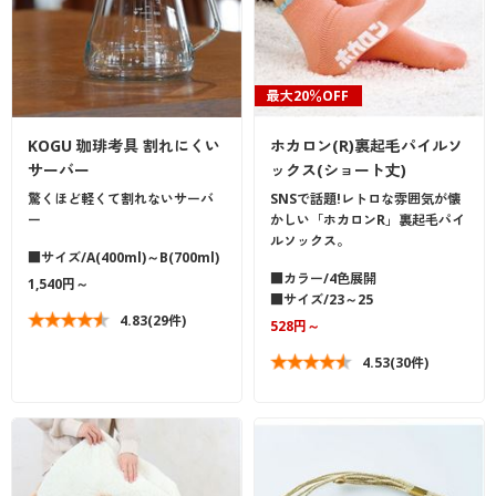
最大20％OFF
KOGU 珈琲考具 割れにくい
ホカロン(R)裏起毛パイルソ
サーバー
ックス(ショート丈)
驚くほど軽くて割れないサーバ
SNSで話題!レトロな雰囲気が懐
ー
かしい「ホカロンR」裏起毛パイ
ルソックス。
■サイズ/A(400ml)～B(700ml)
■カラー/4色展開
1,540円～
■サイズ/23～25
4.83
(29件)
528円～
4.53
(30件)