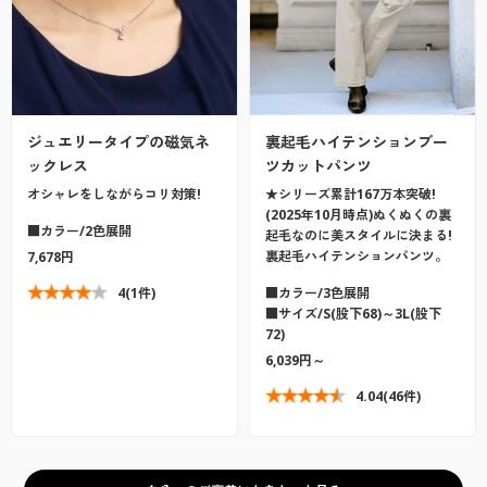
ジュエリータイプの磁気ネ
裏起毛ハイテンションブー
ックレス
ツカットパンツ
オシャレをしながらコリ対策!
★シリーズ累計167万本突破!
(2025年10月時点)ぬくぬくの裏
■カラー/2色展開
起毛なのに美スタイルに決まる!
裏起毛ハイテンションパンツ。
7,678円
4
(1件)
■カラー/3色展開
■サイズ/S(股下68)～3L(股下
72)
6,039円～
4.04
(46件)