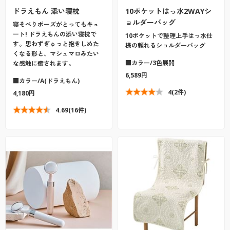
ドラえもん 添い寝枕
10ポケットはっ水2WAYシ
ョルダーバッグ
寝そべりポーズがとってもキュ
ート! ドラえもんの添い寝枕で
10ポケットで整理上手はっ水仕
す。思わずぎゅっと抱きしめた
様の頼れるショルダーバッグ
くなる形と、マシュマロみたい
■カラー/3色展開
な感触に癒されます。
6,589円
■カラー/A(ドラえもん)
4
(2件)
4,180円
4.69
(16件)