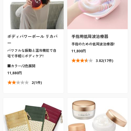
ボディパワーボール リカバ
手指用低周波治療器
ー
手指のための低周波治療器!
パワフルな振動と温冷機能で自
11,800円
宅で手軽にボディケア!
3.82
(17件)
■カラー/2色展開
11,880円
2
(1件)