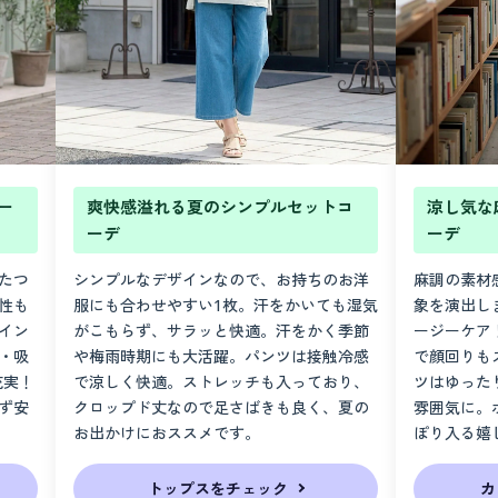
ー
爽快感溢れる夏のシンプルセットコ
涼し気な
ーデ
ーデ
たつ
シンプルなデザインなので、お持ちのお洋
麻調の素材
性も
服にも合わせやすい1枚。汗をかいても湿気
象を演出し
イン
がこもらず、サラッと快適。汗をかく季節
ージーケア
・吸
や梅雨時期にも大活躍。パンツは接触冷感
で顔回りも
充実！
で涼しく快適。ストレッチも入っており、
ツはゆった
ず安
クロップド丈なので足さばきも良く、夏の
雰囲気に。
お出かけにおススメです。
ぽり入る嬉
トップスをチェック
カ