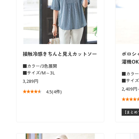
接触冷感きちんと見えカットソー
ポロシャ
濯機OK
■カラー/3色展開
■サイズ/M～3L
■カラー
■サイズ/
3,289円
2,409円
4.5
(4件)
【まとめ