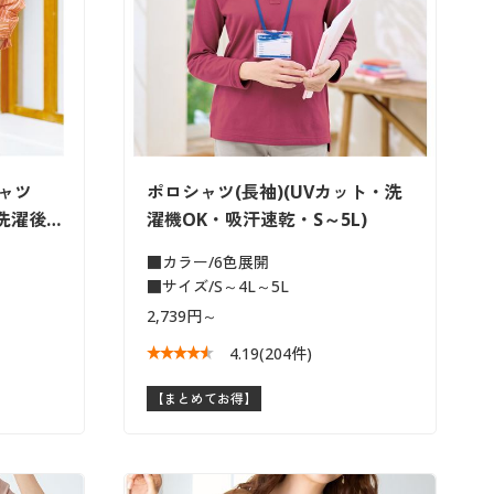
ャツ
ポロシャツ(長袖)(UVカット・洗
洗濯後…
濯機OK・吸汗速乾・S～5L)
■カラー/6色展開
■サイズ/S～4L～5L
2,739円～
4.19
(204件)
【まとめてお得】