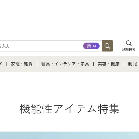
詳細検索
ズ
家電・雑貨
寝具・インテリア・家具
美容・健康
制服
て
ズ通販すべて
家電・雑貨すべて
寝具・インテリア・家具通販すべて
美容・健康通販すべ
制服
ズファッション
家電
家具・収納
美容・健康・サプリ
制服
機能性アイテム特集
ズ下着
キッチン・雑貨・日用品
寝具・ベッド
ジュ
着
カーテン・ラグ・ファブリック