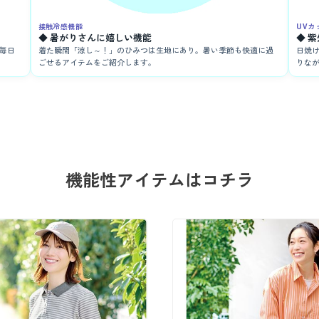
接触冷感機能
UVカ
◆ 暑がりさんに嬉しい機能
◆ 
毎日
着た瞬間「涼し～！」のひみつは生地にあり。暑い季節も快適に過
日焼
ごせるアイテムをご紹介します。
りな
機能性アイテムはコチラ