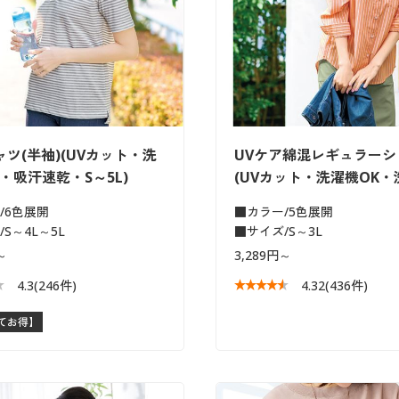
ツ(半袖)(UVカット・洗
UVケア綿混レギュラーシ
・吸汗速乾・S～5L)
(UVカット・洗濯機OK・
/6色展開
■カラー/5色展開
S～4L～5L
■サイズ/S～3L
～
3,289円～
4.3
(246件)
4.32
(436件)
てお得】