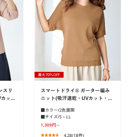
最大70％OFF
ンスリ
スマートドライ® ガーター編み
Vカッ…
ニット(吸汗速乾・UVカット・…
■カラー/2色展開
■サイズ/S～LL
1,309円～
4.28
(18件)