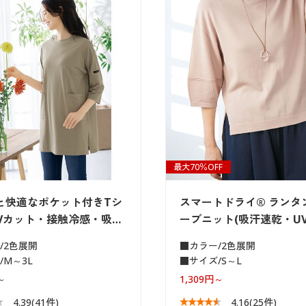
最大70％OFF
と快適なポケット付きTシ
スマートドライ® ランタ
UVカット・接触冷感・吸…
ーブニット(吸汗速乾・U
/2色展開
■カラー/2色展開
/M～3L
■サイズ/S～L
～
1,309円～
4.39
(41件)
4.16
(25件)