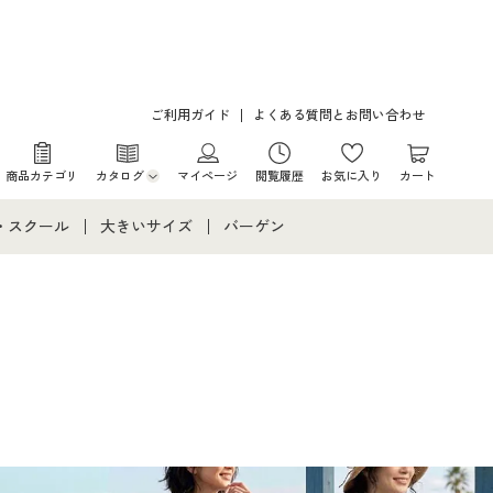
ご利用ガイド
よくある質問とお問い合わせ
商品カテゴリ
カタログ
マイページ
閲覧履歴
お気に入り
カート
カタログ・チラシからのご注文
・スクール
大きいサイズ
バーゲン
デジタルカタログ
て
・スクールすべて
大きいサイズ通販すべて
バーゲンセール
カタログ無料プレゼント
メント
・学生服
大きいサイズ レディース服
シークレットセール
ニア・ティーンズ下着
大きいサイズ レディース下着
大きいサイズ メンズ