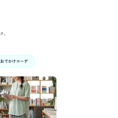
ク。
り
おでかけコーデ