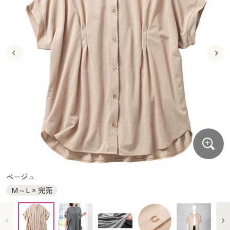
大きいサイズ
制服・スクールすべて
美容・健康・サプリメント
寝具・ベッド
制服・スクール
美容・健康通販すべて
家具・収納
キッチン・雑貨・日用品
バーゲン
大きいサイズ通販すべて
制服・学生服
カーテン・ラグ・ファブリック
大きいサイズ
制服・スクールすべて
美容・健康・サプリメント
寝具・ベッド
詳細検索
バーゲンセール
大きいサイズ レディース服
ジュニア・ティーンズ下着
バーゲン
大きいサイズ通販すべて
制服・学生服
カーテン・ラグ・ファブリック
商品カテゴリ一覧
シークレットセール
大きいサイズ レディース下着
詳細検索
バーゲンセール
大きいサイズ レディース服
ジュニア・ティーンズ下着
カタログ
大きいサイズ メンズ
商品カテゴリ一覧
シークレットセール
大きいサイズ レディース下着
カタログ・チラシからのご注文
カタログ
大きいサイズ 事務・制服
大きいサイズ メンズ
デジタルカタログ
カタログ・チラシからのご注文
ベージュ
大きいサイズ 事務・制服
M～L × 完売
カタログ無料プレゼント
デジタルカタログ
会員メニュー