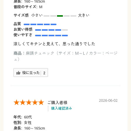
身長:
160～165cm
普段のサイズ:
M
サイズ感
小さい
大きい
品質
お買い得感
使いやすさ
涼しくてキチンと見えて、思った通りでした
商品：
麻調チュニック（サイズ：M～L / カラー：ベージ
ュ）
役に立った
2
2026-06-02
ご購入者様
購入確認済み
年代:
60代
性別:
女性
身長:
160～165cm