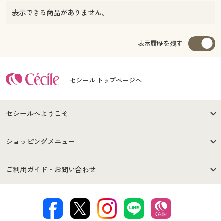
表示できる商品がありません。
表示履歴を残す
セシール トップページへ
セシールへようこそ
はじめての方へ
ご利用環境について
ショッピングメニュー
セシールご利用規約
プライバシーポリシー
商品カテゴリ
バーゲンセール
ご利用ガイド・お問い合わせ
特定商取引法に基づく表示
古物営業法に基づく表示
カタログ・チラシからのご注
デジタルカタログ
ご注文は
お届けは
文
著作権・商標について
会社案内
交換・返品は
お支払は