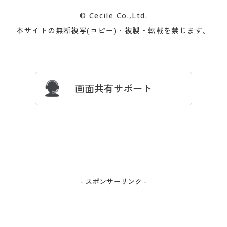
カタログ無料プレゼント
特集一覧
© Cecile Co.,Ltd.
会員登録・お客様情報変更に
お客様番号・パスワードをお
本サイトの無断複写(コピー)・複製・転載を禁じます。
プレゼント＆キャンペーン
サイトマップ
ついて
忘れの場合
サイズガイド
よくある質問とお問い合わせ
画面共有サポート
- スポンサーリンク -