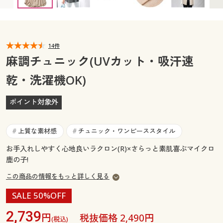
カタログ無料プレゼント
マイページ
会員メニュー
閲覧履歴
14件
マイページ
麻調チュニック(UVカット・吸汗速
お気に入り
乾・洗濯機OK)
閲覧履歴
サポート
ポイント対象外
お気に入り
ご利用ガイド
サポート
上質な素材感
チュニック・ワンピーススタイル
#
#
よくある質問とお問い合わせ
お手入れしやすく心地良いラクロン(R)×さらっと素肌喜ぶマイクロ
ご利用ガイド
鹿の子!
この商品の情報をもっと詳しく見る
よくある質問とお問い合わせ
SALE 50%OFF
2,739
円
税抜価格 2,490円
(税込)