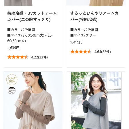
持続冷感・UVカットアーム
するっとひんやりアームカ
カバー(二の腕すっきり)
バー(接触冷感)
■カラー/2色展開
■カラー/2色展開
■サイズ/S-50(50cm丈)～LL-
■サイズ/フリー
60(60cm丈)
1,419円
1,639円
4.64
(22件)
4.22
(23件)