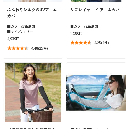
ふんわりシルクのUVアーム
リブレイヤード アームカバ
カバー
ー
■カラー/3色展開
■カラー/2色展開
■サイズ/フリー
1,980円
4,939円
4.25
(4件)
4.48
(25件)