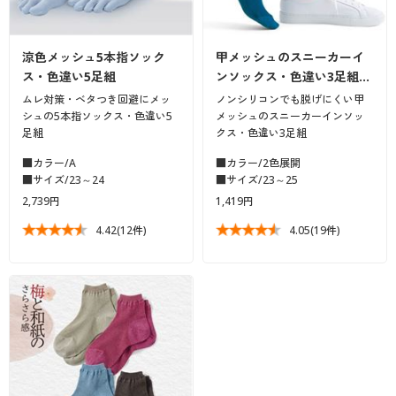
涼色メッシュ5本指ソック
甲メッシュのスニーカーイ
ス・色違い5足組
ンソックス・色違い3足組…
ムレ対策・ベタつき回避にメッ
ノンシリコンでも脱げにくい甲
シュの5本指ソックス・色違い5
メッシュのスニーカーインソッ
足組
クス・色違い3足組
■カラー/A
■カラー/2色展開
■サイズ/23～24
■サイズ/23～25
2,739円
1,419円
4.42
(12件)
4.05
(19件)