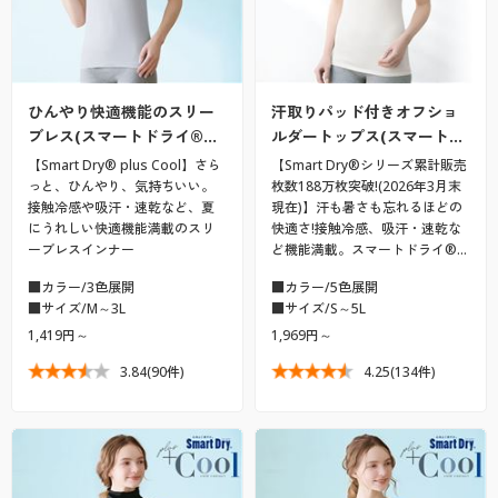
ひんやり快適機能のスリー
汗取りパッド付きオフショ
ブレス(スマートドライ®…
ルダートップス(スマート…
【Smart Dry® plus Cool】さら
【Smart Dry®シリーズ累計販売
っと、ひんやり、気持ちいい。
枚数188万枚突破!(2026年3月末
接触冷感や吸汗・速乾など、夏
現在)】汗も暑さも忘れるほどの
にうれしい快適機能満載のスリ
快適さ!接触冷感、吸汗・速乾な
ーブレスインナー
ど機能満載。スマートドライ®…
■カラー/3色展開
■カラー/5色展開
■サイズ/M～3L
■サイズ/S～5L
1,419円～
1,969円～
3.84
(90件)
4.25
(134件)