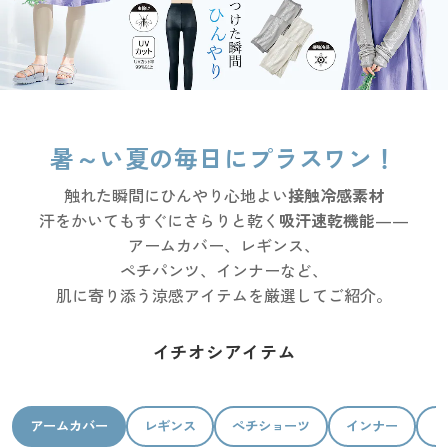
大きいサイズ
制服・スクールすべて
美容・健康・サプリメント
寝具・ベッド
制服・スクール
美容・健康通販すべて
家具・収納
キッチン・雑貨・日用品
バーゲン
大きいサイズ通販すべて
制服・学生服
カーテン・ラグ・ファブリック
大きいサイズ
制服・スクールすべて
美容・健康・サプリメント
寝具・ベッド
詳細検索
バーゲンセール
大きいサイズ レディース服
ジュニア・ティーンズ下着
バーゲン
大きいサイズ通販すべて
制服・学生服
カーテン・ラグ・ファブリック
暑～い夏の毎日にプラスワン！
商品カテゴリ一覧
シークレットセール
大きいサイズ レディース下着
詳細検索
バーゲンセール
大きいサイズ レディース服
ジュニア・ティーンズ下着
触れた瞬間にひんやり心地よい
接触冷感素材
汗をかいてもすぐにさらりと乾く
吸汗速乾機能
——
カタログ
大きいサイズ メンズ
商品カテゴリ一覧
アームカバー、レギンス、
シークレットセール
大きいサイズ レディース下着
ペチパンツ、インナーなど、
カタログ・チラシからのご注文
大きいサイズ 事務・制服
カタログ
肌に寄り添う涼感アイテムを厳選してご紹介。
大きいサイズ メンズ
デジタルカタログ
カタログ・チラシからのご注文
イチオシアイテム
大きいサイズ 事務・制服
カタログ無料プレゼント
デジタルカタログ
アームカバー
レギンス
ぺチショーツ
インナー
ソ
会員メニュー