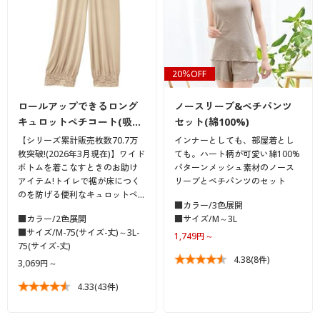
20％OFF
ロールアップできるロング
ノースリーブ&ペチパンツ
キュロットペチコート(吸…
セット(綿100%)
【シリーズ累計販売枚数70.7万
インナーとしても、部屋着とし
枚突破!(2026年3月現在)】ワイド
ても。ハート柄が可愛い綿100%
ボトムを着こなすときのお助け
パターンメッシュ素材のノース
アイテム!トイレで裾が床につく
リーブとペチパンツのセット
のを防げる便利なキュロットペ…
■カラー/3色展開
■カラー/2色展開
■サイズ/M～3L
■サイズ/M-75(サイズ-丈)～3L-
1,749円～
75(サイズ-丈)
4.38
(8件)
3,069円～
4.33
(43件)