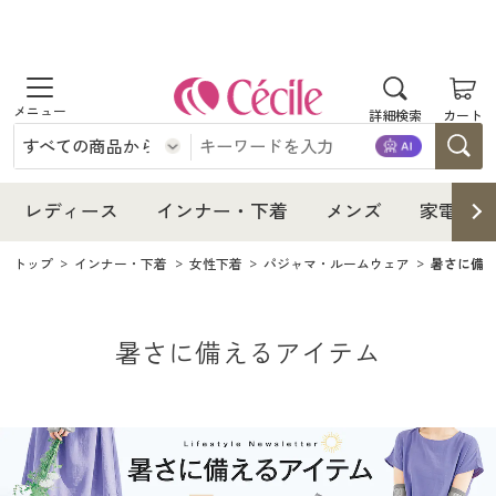
商品を探す
レディース
商品を探す
詳細検索
カート
インナー・下着
レディース通販すべて
レディース
メンズ
インナー・下着通販すべて
レディースファッション
インナー・下着
レディース
インナー・下着
メンズ
家電・雑
レディース通販すべて
家電・雑貨
メンズ通販すべて
女性下着
女性下着
トップ
インナー・下着
女性下着
パジャマ・ルームウェア
暑さに備
メンズ
インナー・下着通販すべて
レディースファッション
寝具・インテリア・家具
家電・雑貨すべて
メンズファッション
メンズ下着
家電・雑貨
メンズ通販すべて
女性下着
女性下着
暑さに備えるアイテム
美容・健康
寝具・インテリア・家具通販すべて
家電
メンズ下着
ジュニア・ティーンズ下着
寝具・インテリア・家具
家電・雑貨すべて
メンズファッション
メンズ下着
制服・スクール
美容・健康通販すべて
家具・収納
キッチン・雑貨・日用品
美容・健康
寝具・インテリア・家具通販すべて
家電
メンズ下着
ジュニア・ティーンズ下着