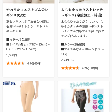
やわらかウエストゴムのレ
太ももゆったりストレッチ
ギンス9分丈
レギンス(冷感加工・綿混)
夏もレギンスが手放せない!夏に
太ももゆったりがうれしい、な
心地いいやわらかウエストゴム
めらかタッチの涼感レギンスふ
のレギンス
っくらさん対応サイズplump(プ
ランプ)もあります。
■カラー/2色展開
■サイズ/M(ヒップ87～95cm)～
■カラー/2色展開
LL(ヒップ97～105cm)
■サイズ/M(64～70)～6L(109～
117)
1,650円
2,739円～
4.76
(46件)
4.26
(318件)