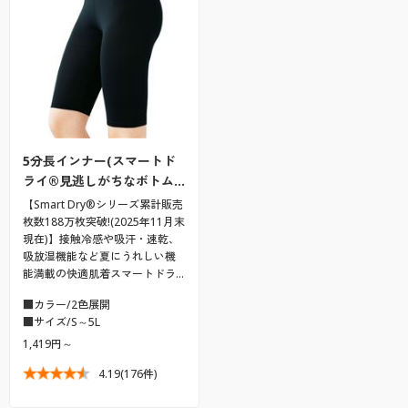
5分長インナー(スマートド
ライ®見逃しがちなボトム…
【Smart Dry®シリーズ累計販売
枚数188万枚突破!(2025年11月末
現在)】接触冷感や吸汗・速乾、
吸放湿機能など夏にうれしい機
能満載の快適肌着スマートドラ…
■カラー/2色展開
■サイズ/S～5L
1,419円～
4.19
(176件)