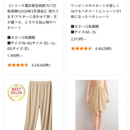
【シリーズ累計販売枚数70.7万
ワンピースやスカートが涼しく
枚突破!(2026年3月現在)】売れて
はけるペチコートとショーツが1
ます!アウターに合わせて色・丈
枚になったペチショーツ
が選べる、とろける肌心地のペ
■カラー/2色展開
チコート
■サイズ/M～5L
■カラー/3色展開
2,519円～
■サイズ/M-45(サイズ-丈)～LL-
65(サイズ-丈)
4.46
(28件)
1,969円～
4.34
(440件)