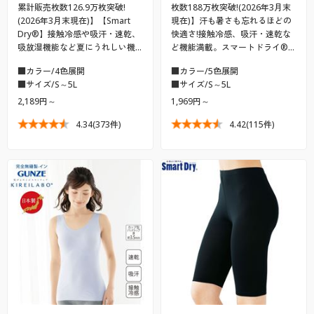
累計販売枚数126.9万枚突破!
枚数188万枚突破!(2026年3月末
(2026年3月末現在)】【Smart
現在)】汗も暑さも忘れるほどの
Dry®】接触冷感や吸汗・速乾、
快適さ!接触冷感、吸汗・速乾な
吸放湿機能など夏にうれしい機…
ど機能満載。スマートドライ®…
■カラー/4色展開
■カラー/5色展開
■サイズ/S～5L
■サイズ/S～5L
2,189円～
1,969円～
4.34
(373件)
4.42
(115件)