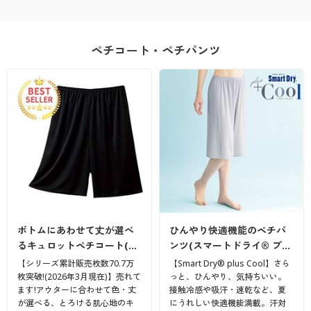
ペチコート・ペチパンツ
ボトムにあわせて丈が選べ
ひんやり快適機能のペチパ
るキュロットペチコート(…
ンツ(スマートドライ® プ…
【シリーズ累計販売枚数70.7万
【Smart Dry® plus Cool】さら
枚突破!(2026年3月現在)】売れて
っと、ひんやり、気持ちいい。
ます!アウターに合わせて色・丈
接触冷感や吸汗・速乾など、夏
が選べる、とろける肌心地のキ
にうれしい快適機能満載。汗対