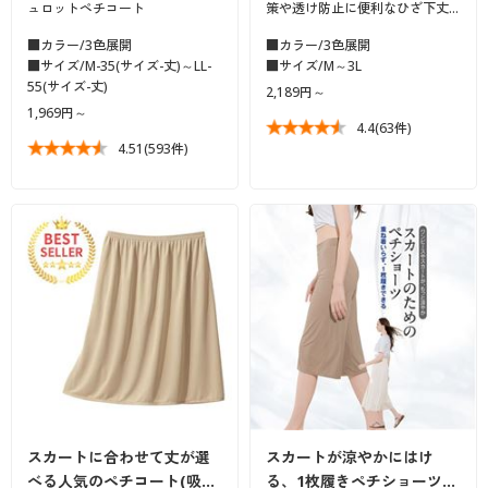
ュロットペチコート
策や透け防止に便利なひざ下丈…
■カラー/3色展開
■カラー/3色展開
■サイズ/M-35(サイズ-丈)～LL-
■サイズ/M～3L
55(サイズ-丈)
2,189円～
1,969円～
4.4
(63件)
4.51
(593件)
スカートに合わせて丈が選
スカートが涼やかにはけ
べる人気のペチコート(吸…
る、1枚履きペチショーツ…