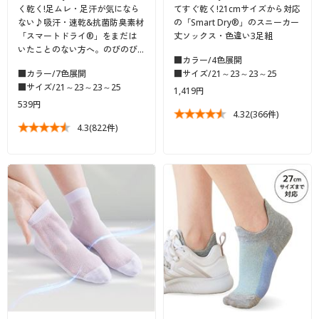
く乾く!足ムレ・足汗が気になら
てすぐ乾く!21cmサイズから対応
ない♪吸汗・速乾&抗菌防臭素材
の「Smart Dry®」のスニーカー
「スマートドライ®」をまだは
丈ソックス・色違い3足組
いたことのない方へ。のびのび…
■カラー/4色展開
■カラー/7色展開
■サイズ/21～23～23～25
■サイズ/21～23～23～25
1,419円
539円
4.32
(366件)
4.3
(822件)