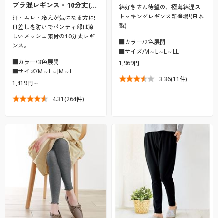
プラ混レギンス・10分丈(…
綿好きさん待望の、極薄綿混ス
トッキングレギンス新登場!(日本
汗・ムレ・冷えが気になる方に!
製)
日差しを防いでパンティ部は涼
しいメッシュ素材の10分丈レギ
■カラー/2色展開
ンス。
■サイズ/M～L～L～LL
■カラー/3色展開
1,969円
■サイズ/M～L～JM～L
3.36
(11件)
1,419円～
4.31
(264件)