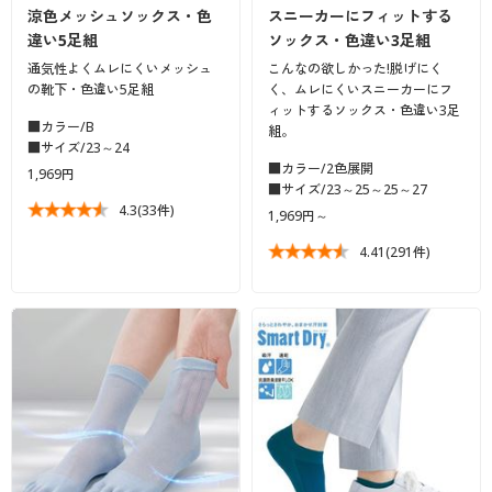
涼色メッシュソックス・色
スニーカーにフィットする
違い5足組
ソックス・色違い3足組
通気性よくムレにくいメッシュ
こんなの欲しかった!脱げにく
の靴下・色違い5足組
く、ムレにくいスニーカーにフ
ィットするソックス・色違い3足
■カラー/B
組。
■サイズ/23～24
■カラー/2色展開
1,969円
■サイズ/23～25～25～27
4.3
(33件)
1,969円～
4.41
(291件)