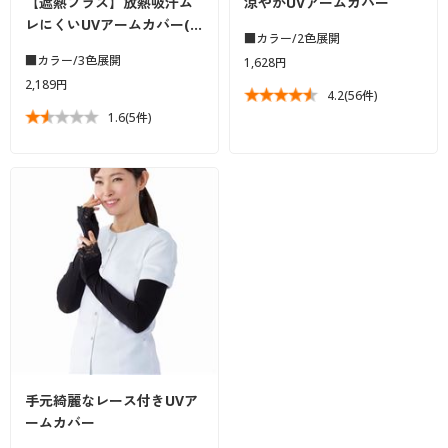
【遮熱プラス】放熱吸汗ム
涼やかUVアームカバー
レにくいUVアームカバー(…
■カラー/2色展開
■カラー/3色展開
1,628円
2,189円
4.2
(56件)
1.6
(5件)
手元綺麗なレース付きUVア
ームカバー