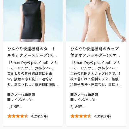
ひんやり快適機能のタート
ひんやり快適機能のカップ
ルネックノースリーブ(ス…
付きオフショルダー(スマ…
【Smart Dry® plus Cool】さら
【Smart Dry® plus Cool】さら
っと、ひんやり、気持ちいい。
っと、ひんやり、気持ちいい。
首まわりの紫外線対策にも重
広めの衿開きとカップ付きで、1
宝。接触冷感や吸汗・速乾な
枚で着られて便利でラク。接触
ど、夏にうれしい快適機能満載…
冷感や吸汗・速乾など、夏にう…
■カラー/2色展開
■カラー/3色展開
■サイズ/M～3L
■サイズ/M～3L
1,419円～
2,189円～
4.29
(95件)
4.39
(83件)