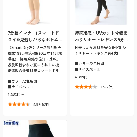
7分長インナー(スマートド
持続冷感・UVカット骨盤ま
ライ®見逃しがちなボトム…
わりサポートレギンス9分…
【Smart Dry®シリーズ累計販売
日差しからお肌を守る骨盤まわ
枚数188万枚突破!(2025年11月末
りサポートレギンス9分丈!
現在)】接触冷感や吸汗・速乾、
■カラー/2色展開
吸放湿機能など夏にうれしい機
■サイズ/S～LL
能満載の快適肌着スマートドラ…
4,389円
■カラー/2色展開
■サイズ/S～5L
3.5
(2件)
1,639円～
4.32
(62件)