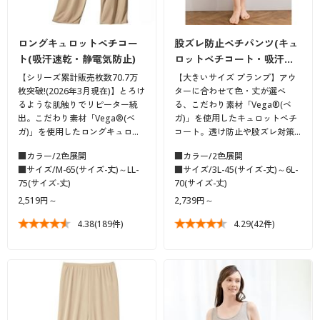
ロングキュロットペチコー
股ズレ防止ペチパンツ(キュ
ト(吸汗速乾・静電気防止)
ロットペチコート・吸汗…
【シリーズ累計販売枚数70.7万
【大きいサイズ プランプ】アウ
枚突破!(2026年3月現在)】とろけ
ターに合わせて色・丈が選べ
るような肌触りでリピーター続
る、こだわり素材「Vega®(ベ
出。こだわり素材「Vega®(ベ
ガ)」を使用したキュロットペチ
ガ)」を使用したロングキュロ…
コート。透け防止や股ズレ対策…
■カラー/2色展開
■カラー/2色展開
■サイズ/M-65(サイズ-丈)～LL-
■サイズ/3L-45(サイズ-丈)～6L-
75(サイズ-丈)
70(サイズ-丈)
2,519円～
2,739円～
4.38
(189件)
4.29
(42件)