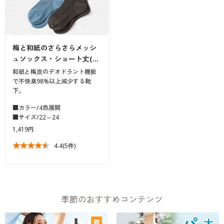
梅と和紙のさらさらメッシ
ュソックス・ショート丈(…
和紙と梅炭のデオドラント機能
で不快臭98%以上減少する靴
下。
■カラー/4色展開
■サイズ/22～24
1,419円
4.4
(5件)
季節のおすすめコンテンツ