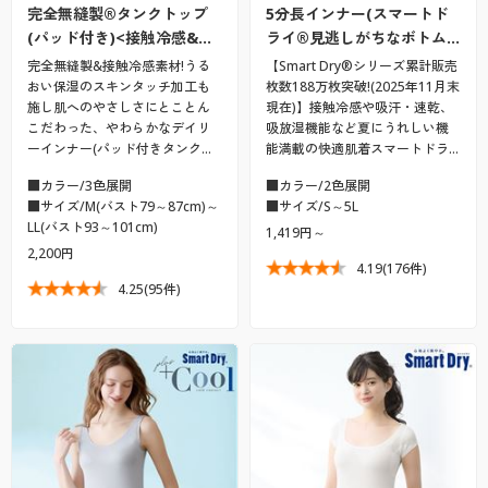
完全無縫製®タンクトップ
5分長インナー(スマートド
(パッド付き)<接触冷感&…
ライ®見逃しがちなボトム…
完全無縫製&接触冷感素材!うる
【Smart Dry®シリーズ累計販売
おい保湿のスキンタッチ加工も
枚数188万枚突破!(2025年11月末
施し肌へのやさしさにとことん
現在)】接触冷感や吸汗・速乾、
こだわった、やわらかなデイリ
吸放湿機能など夏にうれしい機
ーインナー(パッド付きタンク…
能満載の快適肌着スマートドラ…
■カラー/3色展開
■カラー/2色展開
■サイズ/M(バスト79～87cm)～
■サイズ/S～5L
LL(バスト93～101cm)
1,419円～
2,200円
4.19
(176件)
4.25
(95件)