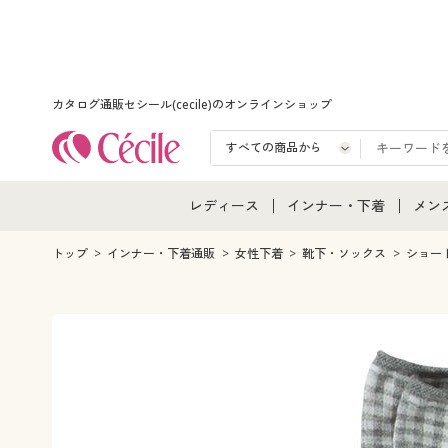
カタログ通販セシール(cecile)のオンラインショップ
レディース
インナー・下着
メン
レディース通販すべて
インナー・下着通販すべ
メン
トップ
インナー・下着通販
女性下着
靴下・ソックス
ショー
レディースファッション
女性下着
メン
女性下着
メンズ下着
メン
ジュニア・ティーンズ下