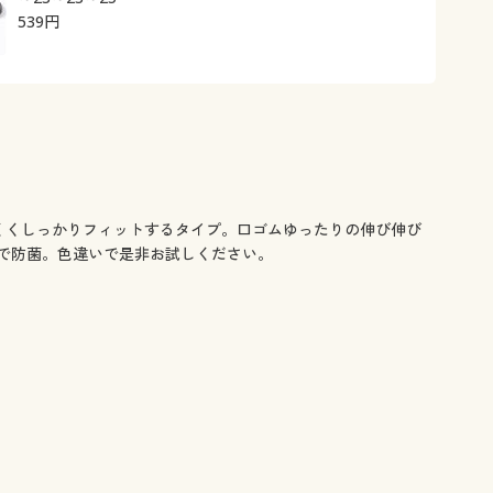
539
円
くくしっかりフィットするタイプ。口ゴムゆったりの伸び伸び
で防菌。色違いで是非お試しください。