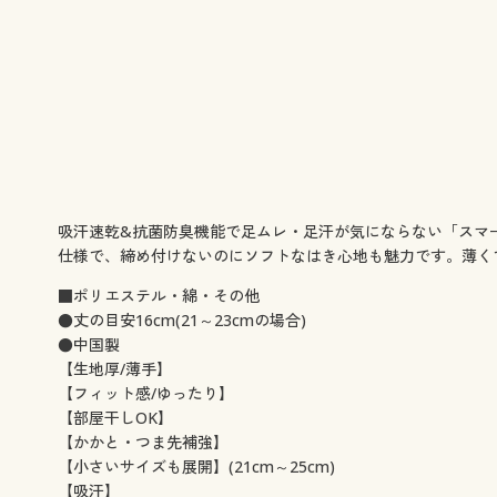
吸汗速乾&抗菌防臭機能で足ムレ・足汗が気にならない「スマ
仕様で、締め付けないのにソフトなはき心地も魅力です。薄く
■ポリエステル・綿・その他
●丈の目安16cm(21～23cmの場合)
●中国製
【生地厚/薄手】
【フィット感/ゆったり】
【部屋干しOK】
【かかと・つま先補強】
【小さいサイズも展開】(21cm～25cm)
【吸汗】