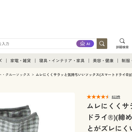
詳細検索
ズ
家電・雑貨
寝具・インテリア・家具
美容・健康
制服
て
ズ通販すべて
家電・雑貨すべて
寝具・インテリア・家具通販すべて
美容・健康通販すべ
制服
ト・クルーソックス
ムレにくくサラッと気持ちいいソックス(スマートドライ®)(
ズファッション
家電
家具・収納
美容・健康・サプリ
制服
822件
ズ下着
キッチン・雑貨・日用品
寝具・ベッド
ジュ
ムレにくくサ
ドライ®)(締
着
カーテン・ラグ・ファブリック
とがズレにくい