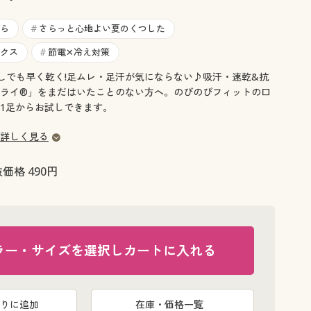
大きいサイズ 事務・制服
ら
さらっと心地よい夏のくつした
#
クス
節電✕冷え対策
#
部屋干しでも早く乾く!足ムレ・足汗が気にならない♪吸汗・速乾&抗
ライ®」をまだはいたことのない方へ。のびのびフィットの口
1足からお試しできます。
詳しく見る
価格 490円
ラー・サイズを選択しカートに入れる
チャコールグ
りに追加
在庫・価格一覧