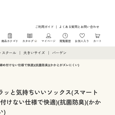
ご利用ガイド
よくある質問とお問い合わせ
商品カテゴリ
カタログ
マイページ
閲覧履歴
お気に入り
カート
カタログ・チラシからのご注文
・スクール
大きいサイズ
バーゲン
デジタルカタログ
て
・スクールすべて
大きいサイズ通販すべて
バーゲンセール
締め付けない仕様で快適)(抗菌防臭)(かかとがズレにくい)
カタログ無料プレゼント
メント
・学生服
大きいサイズ レディース服
シークレットセール
ニア・ティーンズ下着
大きいサイズ レディース下着
ラッと気持ちいいソックス(スマート
め付けない仕様で快適)(抗菌防臭)(かか
大きいサイズ メンズ
)