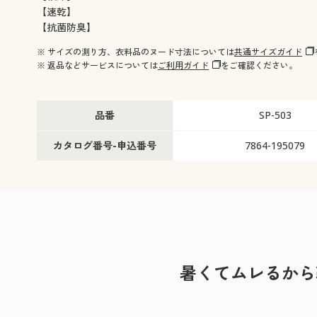
【速乾】
【抗菌防臭】
※ サイズの測り方、衣料品のヌード寸法については
共通サイズガイド
※ 返品などサービスについては
ご利用ガイド
をご確認ください。
品番
SP-503
カタログ番号-申込番号
7864-195079
暑くてムレるから