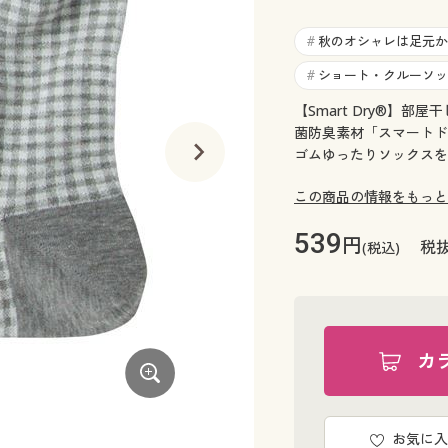
秋のオシャレは足元か
#
ショート・クルーソッ
#
【Smart Dry®】
菌防臭素材「スマートド
ゴムゆったりソックスを
この商品の情報をもっと
539
円
税抜
(税込)
カ
G(ネイビーギンガム)
お気に入