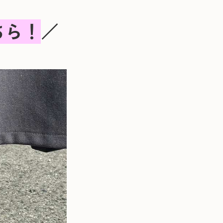
ちら！
／