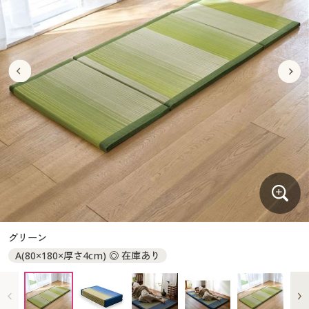
大きいサイズ
制服・スクールすべて
美容・健康・サプリメント
寝具・ベッド
制服・スクール
美容・健康通販すべて
家具・収納
キッチン・雑貨・日用品
バーゲン
大きいサイズ通販すべて
制服・学生服
カーテン・ラグ・ファブリック
大きいサイズ
制服・スクールすべて
美容・健康・サプリメント
寝具・ベッド
詳細検索
バーゲンセール
大きいサイズ レディース服
ジュニア・ティーンズ下着
バーゲン
大きいサイズ通販すべて
制服・学生服
カーテン・ラグ・ファブリック
商品カテゴリ一覧
シークレットセール
大きいサイズ レディース下着
詳細検索
バーゲンセール
大きいサイズ レディース服
ジュニア・ティーンズ下着
カタログ
大きいサイズ メンズ
商品カテゴリ一覧
シークレットセール
大きいサイズ レディース下着
カタログ・チラシからのご注文
カタログ
大きいサイズ 事務・制服
大きいサイズ メンズ
デジタルカタログ
カタログ・チラシからのご注文
グリーン
大きいサイズ 事務・制服
A(80×180×厚さ4cm) ◎ 在庫あり
カタログ無料プレゼント
デジタルカタログ
会員メニュー