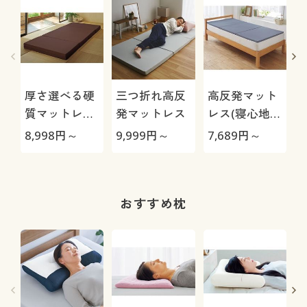
厚さ選べる硬
三つ折れ高反
高反発マット
質マットレス
発マットレス
レス(寝心地選
(腰の沈み込み
べるシリー
8,998
円～
9,999
円～
7,689
円～
1
を抑えるバラ
ズ)/寝返りラ
散
ンスタイプ)/
クラク
クローゼット
に収まる四つ
おすすめ枕
折り