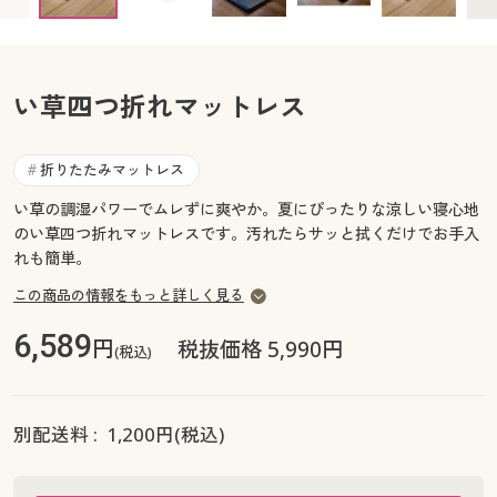
カタログ無料プレゼント
マイページ
会員メニュー
い草四つ折れマットレス
閲覧履歴
マイページ
お気に入り
折りたたみマットレス
#
閲覧履歴
い草の調湿パワーでムレずに爽やか。夏にぴったりな涼しい寝心地
サポート
のい草四つ折れマットレスです。汚れたらサッと拭くだけでお手入
お気に入り
れも簡単。
ご利用ガイド
サポート
この商品の情報をもっと詳しく見る
よくある質問とお問い合わせ
6,589
ご利用ガイド
円
税抜価格 5,990円
(税込)
よくある質問とお問い合わせ
別配送料 :
1,200
円(税込)