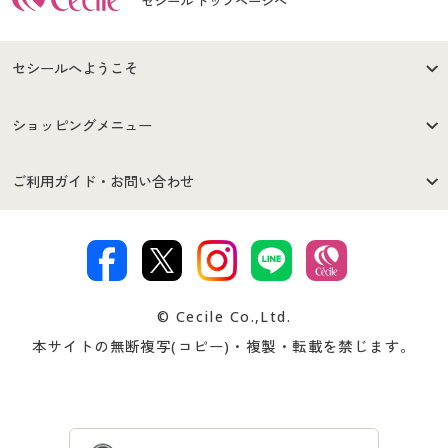
セシール トップページへ
セシールへようこそ
はじめての方へ
ご利用環境について
ショッピングメニュー
セシールご利用規約
プライバシーポリシー
商品カテゴリ
バーゲンセール
ご利用ガイド・お問い合わせ
特定商取引法に基づく表示
古物営業法に基づく表示
カタログ・チラシからのご注
デジタルカタログ
ご注文は
お届けは
文
著作権・商標について
会社案内
交換・返品は
お支払は
カタログ無料プレゼント
特集一覧
© Cecile Co.,Ltd.
会員登録・お客様情報変更に
お客様番号・パスワードをお
本サイトの無断複写(コピー)・複製・転載を禁じます。
プレゼント＆キャンペーン
サイトマップ
ついて
忘れの場合
サイズガイド
よくある質問とお問い合わせ