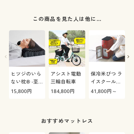
この商品を見た人は他に…
ヒツジのいら
アシスト電動
保冷米びつ ラ
ない枕® -至
三輪自転車
イスクール
極-
HRC-
15,800
円
184,800
円
41,800
円～
2
05S/HRC-10S
おすすめマットレス