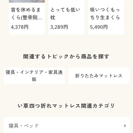
首を休めるま
とっても低い
吸いつくもっ
くら(整骨院長
枕
ちり生まくら
監修)
4,378
円
3,289
円
5,490
円
3
関連するトピックから商品を探す
寝具・インテリア・家具通
折りたたみマットレス
販
い草四つ折れマットレス関連カテゴリ
寝具・ベッド