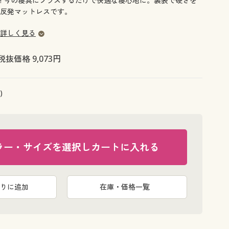
! 今の寝具にプラスするだけで快適な寝心地に。裏表で硬さを
大きいサイズ 事務・制服
反発マットレスです。
詳しく見る
税抜価格 9,073円
)
ラー・サイズを選択しカートに入れる
りに追加
在庫・価格一覧
今のベッドに