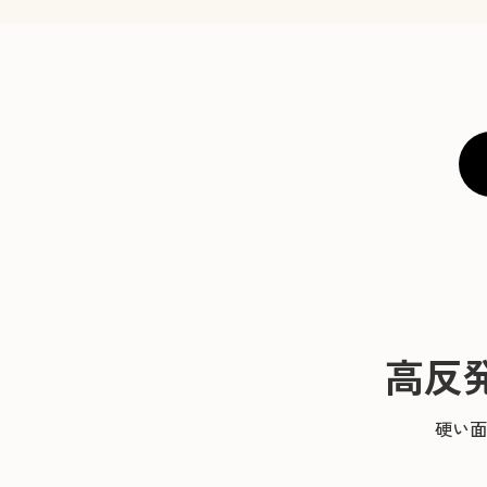
高反
硬い面