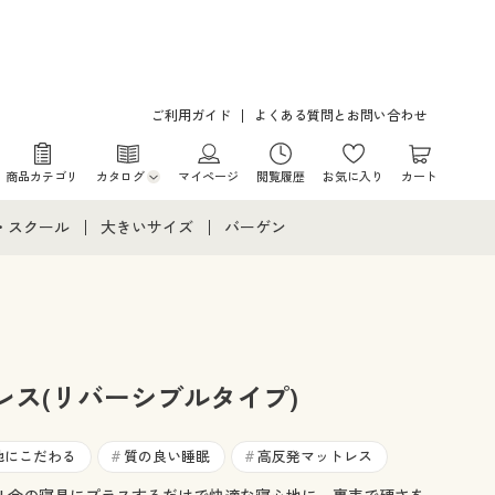
ご利用ガイド
よくある質問とお問い合わせ
商品カテゴリ
カタログ
マイページ
閲覧履歴
お気に入り
カート
カタログ・チラシからのご注文
・スクール
大きいサイズ
バーゲン
デジタルカタログ
て
・スクールすべて
大きいサイズ通販すべて
バーゲンセール
カタログ無料プレゼント
メント
・学生服
大きいサイズ レディース服
シークレットセール
ニア・ティーンズ下着
大きいサイズ レディース下着
レス(リバーシブルタイプ)
大きいサイズ メンズ
地にこだわる
質の良い睡眠
高反発マットレス
#
#