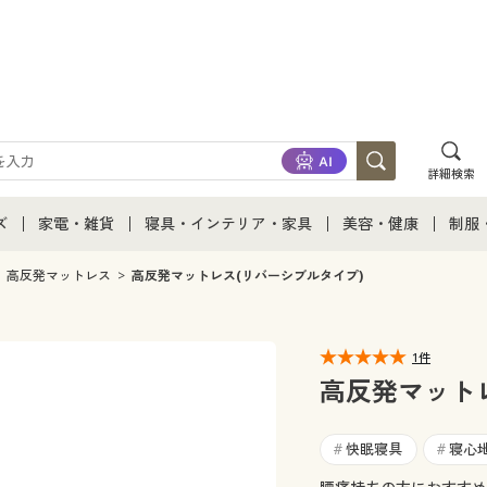
詳細検索
ズ
家電・雑貨
寝具・インテリア・家具
美容・健康
制服
て
ズ通販すべて
家電・雑貨すべて
寝具・インテリア・家具通販すべて
美容・健康通販すべ
制服
高反発マットレス
高反発マットレス(リバーシブルタイプ)
ズファッション
家電
家具・収納
美容・健康・サプリ
制服
1件
ズ下着
キッチン・雑貨・日用品
寝具・ベッド
ジュ
高反発マット
着
カーテン・ラグ・ファブリック
快眠寝具
寝心
#
#