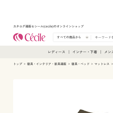
カタログ通販セシール(cecile)のオンラインショップ
レディース
インナー・下着
メン
レディース通販すべて
インナー・下着通販すべ
メン
トップ
寝具・インテリア・家具通販
寝具・ベッド
マットレス
レディースファッション
女性下着
メン
女性下着
メンズ下着
メン
ジュニア・ティーンズ下