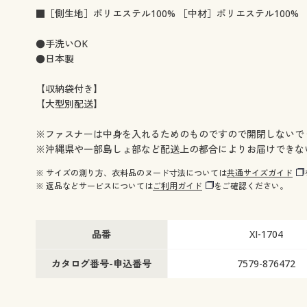
■［側生地］ポリエステル100% ［中材］ポリエステル100%
●手洗いOK
●日本製
【収納袋付き】
【大型別配送】
※ファスナーは中身を入れるためのものですので開閉しないで
※沖縄県や一部島しょ部など配送上の都合によりお届けできな
※ サイズの測り方、衣料品のヌード寸法については
共通サイズガイド
※ 返品などサービスについては
ご利用ガイド
をご確認ください。
品番
XI-1704
カタログ番号-申込番号
7579-876472