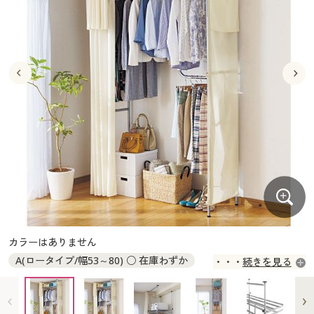
大きいサイズ
制服・スクールすべて
美容・健康・サプリメント
寝具・ベッド
制服・スクール
美容・健康通販すべて
家具・収納
キッチン・雑貨・日用品
バーゲン
大きいサイズ通販すべて
制服・学生服
カーテン・ラグ・ファブリック
大きいサイズ
制服・スクールすべて
美容・健康・サプリメント
寝具・ベッド
詳細検索
バーゲンセール
大きいサイズ レディース服
ジュニア・ティーンズ下着
バーゲン
大きいサイズ通販すべて
制服・学生服
カーテン・ラグ・ファブリック
商品カテゴリ一覧
シークレットセール
大きいサイズ レディース下着
詳細検索
バーゲンセール
大きいサイズ レディース服
ジュニア・ティーンズ下着
カタログ
大きいサイズ メンズ
商品カテゴリ一覧
シークレットセール
大きいサイズ レディース下着
カタログ・チラシからのご注文
カタログ
大きいサイズ 事務・制服
大きいサイズ メンズ
デジタルカタログ
カタログ・チラシからのご注文
カラーはありません
大きいサイズ 事務・制服
A(ロータイプ/幅53～80) ○ 在庫わずか
続きを見る
カタログ無料プレゼント
デジタルカタログ
C(ハイタイプ/幅53～80) ○ 在庫わずか
E(サイドカーテン/ロー用) ○ 在庫わずか
会員メニュー