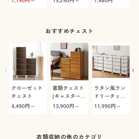
7,190
円～
15,290
円～
7,480
円
1
ー付き
ラック
おすすめチェスト
クローゼット
書類チェスト
ラタン風ラン
チェスト
(キャスター付
ドリーチェス
き)
ト(湿気や汚れ
4,490
円～
13,900
円～
11,990
円～
2
に強い)
プ
衣類収納の他のカテゴリ