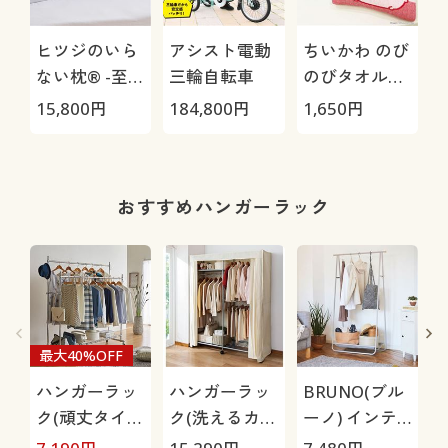
ヒツジのいら
アシスト電動
ちいかわ のび
ない枕® -至
三輪自転車
のびタオル地
極-
枕カバー
H
15,800
円
184,800
円
1,650
円
4
0
おすすめハンガーラック
最大40%OFF
ハンガーラッ
ハンガーラッ
BRUNO(ブル
ク(頑丈タイ
ク(洗えるカバ
ーノ) インテ
プ)/キャスタ
ー・棚付き)
リアハンガー