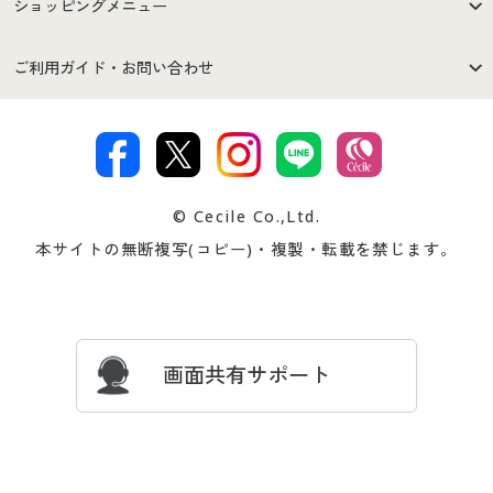
はじめての方へ
ご利用環境について
ショッピングメニュー
セシールご利用規約
プライバシーポリシー
商品カテゴリ
バーゲンセール
ご利用ガイド・お問い合わせ
特定商取引法に基づく表示
古物営業法に基づく表示
カタログ・チラシからのご注
デジタルカタログ
ご注文は
お届けは
文
著作権・商標について
会社案内
交換・返品は
お支払は
カタログ無料プレゼント
特集一覧
© Cecile Co.,Ltd.
会員登録・お客様情報変更に
お客様番号・パスワードをお
本サイトの無断複写(コピー)・複製・転載を禁じます。
プレゼント＆キャンペーン
サイトマップ
ついて
忘れの場合
サイズガイド
よくある質問とお問い合わせ
画面共有サポート