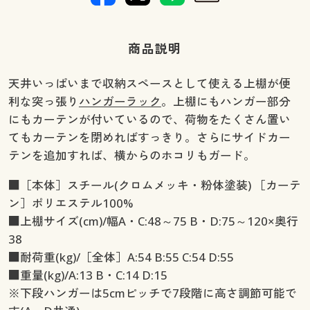
商品説明
天井いっぱいまで収納スペースとして使える上棚が便
利な突っ張り
ハンガーラック
。上棚にもハンガー部分
にもカーテンが付いているので、荷物をたくさん置い
てもカーテンを閉めればすっきり。さらにサイドカー
テンを追加すれば、横からのホコリもガード。
■［本体］スチール(クロムメッキ・粉体塗装) ［カーテ
ン］ポリエステル100%
■上棚サイズ(cm)/幅A・C:48～75 B・D:75～120×奥行
38
■耐荷重(kg)/［全体］A:54 B:55 C:54 D:55
■重量(kg)/A:13 B・C:14 D:15
※下段ハンガーは5cmピッチで7段階に高さ調節可能で