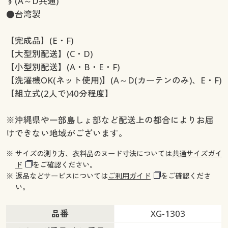
す(A～D共通)
●台湾製
【完成品】(E・F)
【大型別配送】(C・D)
【小型別配送】(A・B・E・F)
【洗濯機OK(ネット使用)】(A～D(カーテンのみ)、E・F)
【組立式(2人で)40分程度】
※沖縄県や一部島しょ部など配送上の都合によりお届
けできない地域がございます。
※ サイズの測り方、衣料品のヌード寸法については
共通サイズガイ
ド
をご確認ください。
※ 返品などサービスについては
ご利用ガイド
をご確認くださ
い。
品番
XG-1303