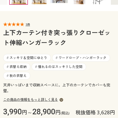
F(サイドカーテン/ハイ用) ○ 在庫わずか
カタログ無料プレゼント
マイページ
会員メニュー
閲覧履歴
1件
マイページ
上下カーテン付き突っ張りクローゼッ
お気に入り
ト伸縮ハンガーラック
閲覧履歴
サポート
お気に入り
スッキリ＆空間にゆとり
ワードローブ・ハンガーラック
#
#
ご利用ガイド
衣替え収納
憧れるのはスッキリした空間
#
#
サポート
秋の衣替え
#
よくある質問とお問い合わせ
ご利用ガイド
天井いっぱいまで収納スペースに。上下のカーテンでカバーも完
璧。
よくある質問とお問い合わせ
この商品の情報をもっと詳しく見る
3,990
28,900
円～
円
税抜価格 3,628円
(税込)