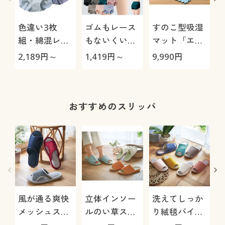
色違い3枚
ゴムもレース
すのこ型吸湿
組・綿混レー
もないくい込
マット「エア
シィショーツ
みにくいショ
ージョブ®」
極
2,189
円～
1,419
円～
9,990
円
1
(ストレッチ)
ーツ(はきこみ
Max
(はきこみ丈ス
丈スタンダー
タンダード)
ド)
おすすめのスリッパ
風が通る爽快
立体インソー
洗えてしっか
メッシュスリ
ルのい草スリ
り絨毯パイル
ッパ
ッパ
スリッパ