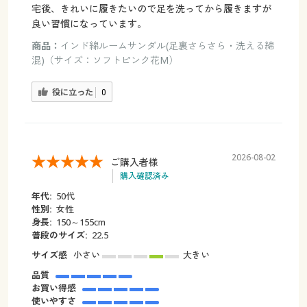
宅後、きれいに履きたいので足を洗ってから履きますが
良い習慣になっています。
商品：
インド綿ルームサンダル(足裏さらさら・洗える綿
混)（サイズ：ソフトピンク花M）
役に立った
0
2026-08-02
ご購入者様
購入確認済み
年代:
50代
性別:
女性
身長:
150～155cm
普段のサイズ:
22.5
サイズ感
小さい
大きい
品質
お買い得感
使いやすさ