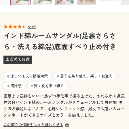
ミントグリーンL ○ 在庫わずか
ブルーL ◎ 在庫あり
カタログ無料プレゼント
ライトブルーL(25.0～26.5cm) ◎ 在庫あり
マイページ
会員メニュー
ライトブラウンL(25.0～26.5cm) ◎ 在庫あり
閲覧履歴
554件
マイページ
インド綿ルームサンダル(足裏さらさ
お気に入り
ら・洗える綿混)底面すべり止め付き
閲覧履歴
サポート
まとめてお得
お気に入り
ご利用ガイド
サポート
涼しい工夫で節電対策
暑さを乗り越え、楽しく秋迎え
#
#
よくある質問とお問い合わせ
清涼感
賢く夏を乗り切る
#
#
ご利用ガイド
素足より気持ちいい! 1足ずつ手仕事で編み上げた、やわらかく通気
性の良いインド綿のルームサンダルがリニューアルして再登場! 洗
よくある質問とお問い合わせ
うほど素足になじんで、心地いいフィット感。男女でお揃いのコー
ディネートができるサイズとカラーを揃えました。
この商品の情報をもっと詳しく見る