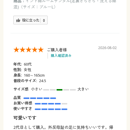
商品：
インド綿ルームサンダル(足裏さらさら・洗える綿
混)（サイズ：ブルーL）
役に立った
0
2026-08-02
ご購入者様
購入確認済み
年代:
60代
性別:
女性
身長:
160～165cm
普段のサイズ:
24.5
サイズ感
小さい
大きい
品質
お買い得感
使いやすさ
可愛いです
2代目として購入。外反母趾の足に気持ちいいです。帰