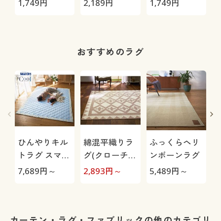
1,749
円
2,189
円
1,749
円
1
おすすめのラグ
ひんやりキル
綿混平織りラ
ふっくらヘリ
トラグ スマー
グ(クローチ
ンボーンラグ
トドライ®プ
ェ)
7,689
円～
2,893
円～
5,489
円～
5
ラスクール
カーテン・ラグ・ファブリックの他のカテゴリ