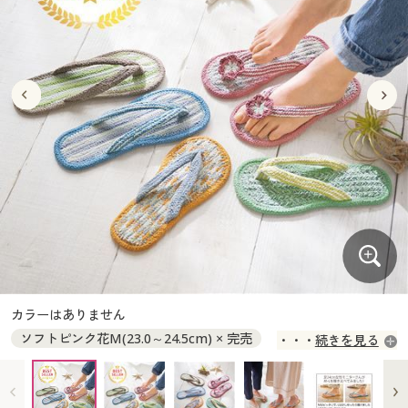
大きいサイズ
制服・スクールすべて
美容・健康・サプリメント
寝具・ベッド
制服・スクール
美容・健康通販すべて
家具・収納
キッチン・雑貨・日用品
バーゲン
大きいサイズ通販すべて
制服・学生服
カーテン・ラグ・ファブリック
大きいサイズ
制服・スクールすべて
美容・健康・サプリメント
寝具・ベッド
詳細検索
バーゲンセール
大きいサイズ レディース服
ジュニア・ティーンズ下着
バーゲン
大きいサイズ通販すべて
制服・学生服
カーテン・ラグ・ファブリック
商品カテゴリ一覧
シークレットセール
大きいサイズ レディース下着
詳細検索
バーゲンセール
大きいサイズ レディース服
ジュニア・ティーンズ下着
カタログ
大きいサイズ メンズ
商品カテゴリ一覧
シークレットセール
大きいサイズ レディース下着
カタログ・チラシからのご注文
カタログ
大きいサイズ 事務・制服
大きいサイズ メンズ
デジタルカタログ
カタログ・チラシからのご注文
カラーはありません
大きいサイズ 事務・制服
ソフトピンク花M(23.0～24.5cm) × 完売
続きを見る
カタログ無料プレゼント
デジタルカタログ
オレンジM(23.0～24.5cm) ◎ 在庫あり
ミントM(23.0～24.5cm) × 完売
会員メニュー