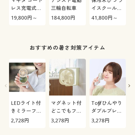
マキタ コード
アシスト電動
保冷米びつ ラ
レス充電式ク
三輪自転車
イスクール
リーナー
HRC-
19,800
円～
184,800
円
41,800
円～
2
CL115FDW
05S/HRC-10S
ア
おすすめの暑さ対策アイテム
LEDライト付
マグネット付
Toffy ひんやり
きミラーファ
どこでもファ
ダブルブレー
ン
ンタスティッ
ドファン
2,728
円
3,278
円
3,278
円
1
ク コンパクト
タイプ扇風