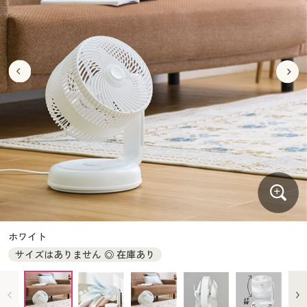
大きいサイズ
制服・スクールすべて
美容・健康・サプリメント
寝具・ベッド
制服・スクール
美容・健康通販すべて
家具・収納
キッチン・雑貨・日用品
バーゲン
大きいサイズ通販すべて
制服・学生服
カーテン・ラグ・ファブリック
大きいサイズ
制服・スクールすべて
美容・健康・サプリメント
寝具・ベッド
詳細検索
バーゲンセール
大きいサイズ レディース服
ジュニア・ティーンズ下着
バーゲン
大きいサイズ通販すべて
制服・学生服
カーテン・ラグ・ファブリック
商品カテゴリ一覧
シークレットセール
大きいサイズ レディース下着
詳細検索
バーゲンセール
大きいサイズ レディース服
ジュニア・ティーンズ下着
カタログ
大きいサイズ メンズ
商品カテゴリ一覧
シークレットセール
大きいサイズ レディース下着
カタログ・チラシからのご注文
カタログ
大きいサイズ 事務・制服
大きいサイズ メンズ
デジタルカタログ
カタログ・チラシからのご注文
ホワイト
大きいサイズ 事務・制服
サイズはありません ◎ 在庫あり
カタログ無料プレゼント
デジタルカタログ
会員メニュー