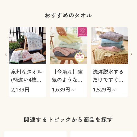
機/3電源対応
(電池・USB・
おすすめのタオル
コンセント)
泉州産タオル
【今治産】空
洗濯脱水する
(柄違い4枚
気のようなタ
だけですぐ乾
組・軽くて使
オル(無撚糸)
くタオル(同色
2,189
円
1,639
円～
1,529
円～
1
いやすい薄手)
肌にやさしく
2枚組)
軽くてふわふ
わ
関連するトピックから商品を探す