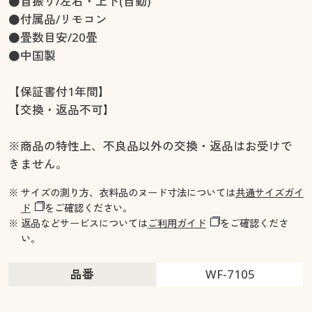
●首振り/左右・上下(自動)
●付属品/リモコン
●畳数目安/20畳
●中国製
【保証書付1年間】
【交換・返品不可】
※商品の特性上、不良品以外の交換・返品はお受けで
きません。
※ サイズの測り方、衣料品のヌード寸法については
共通サイズガイ
ド
をご確認ください。
※ 返品などサービスについては
ご利用ガイド
をご確認くださ
い。
品番
WF-7105