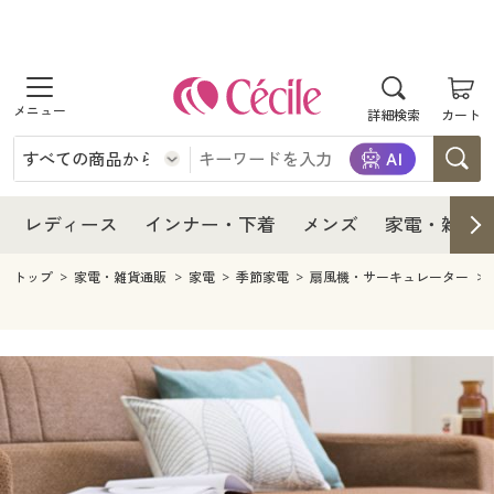
商品を探す
レディース
商品を探す
詳細検索
カート
インナー・下着
レディース通販すべて
レディース
メンズ
インナー・下着通販すべて
レディースファッション
インナー・下着
レディース通販すべて
レディース
インナー・下着
メンズ
家電・雑貨
家電・雑貨
メンズ通販すべて
女性下着
女性下着
メンズ
インナー・下着通販すべて
レディースファッション
トップ
家電・雑貨通販
家電
季節家電
扇風機・サーキュレーター
寝具・インテリア・家具
家電・雑貨すべて
メンズファッション
メンズ下着
家電・雑貨
メンズ通販すべて
女性下着
女性下着
美容・健康
寝具・インテリア・家具通販すべて
家電
メンズ下着
ジュニア・ティーンズ下着
寝具・インテリア・家具
家電・雑貨すべて
メンズファッション
メンズ下着
制服・スクール
美容・健康通販すべて
家具・収納
キッチン・雑貨・日用品
美容・健康
寝具・インテリア・家具通販すべて
家電
メンズ下着
ジュニア・ティーンズ下着