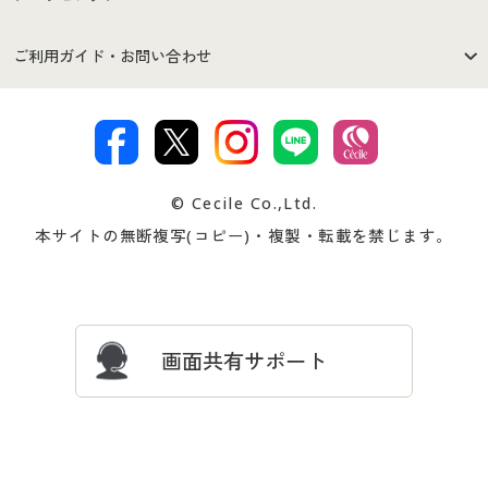
セシールご利用規約
プライバシーポリシー
商品カテゴリ
バーゲンセール
ご利用ガイド・お問い合わせ
特定商取引法に基づく表示
古物営業法に基づく表示
カタログ・チラシからのご注
デジタルカタログ
ご注文は
お届けは
文
著作権・商標について
会社案内
交換・返品は
お支払は
カタログ無料プレゼント
特集一覧
© Cecile Co.,Ltd.
会員登録・お客様情報変更に
お客様番号・パスワードをお
本サイトの無断複写(コピー)・複製・転載を禁じます。
プレゼント＆キャンペーン
サイトマップ
ついて
忘れの場合
サイズガイド
よくある質問とお問い合わせ
画面共有サポート