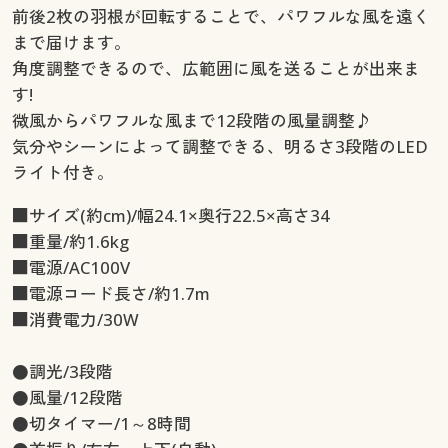
前後2枚の羽根が回転することで、パワフルな風を遠く
まで届けます。
角度調整できるので、広範囲に風を送ることが出来ま
す!
微風からパワフルな風まで12段階の風量調整♪
気分やシーンによって調整できる、明るさ3段階のLED
ライト付き。
■サイズ(約cm)/幅24.1×奥行22.5×高さ34
■重量/約1.6kg
■電源/AC100V
■電源コード長さ/約1.7m
■消費電力/30W
●調光/3段階
●風量/12段階
●切タイマー/1～8時間