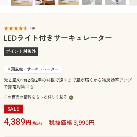
カタログ無料プレゼント
マイページ
会員メニュー
閲覧履歴
4件
マイページ
LEDライト付きサーキュレーター
お気に入り
閲覧履歴
ポイント対象外
サポート
お気に入り
扇風機・サーキュレーター
#
ご利用ガイド
サポート
光と風の1台2役!2重の羽根で遠くまで風が届くから冷房効率アップ
で節電対策にも!
よくある質問とお問い合わせ
ご利用ガイド
この商品の情報をもっと詳しく見る
SALE
よくある質問とお問い合わせ
4,389
円
税抜価格 3,990円
(税込)