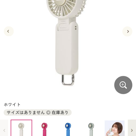
大きいサイズ
制服・スクールすべて
美容・健康・サプリメント
寝具・ベッド
制服・スクール
美容・健康通販すべて
家具・収納
キッチン・雑貨・日用品
バーゲン
大きいサイズ通販すべて
制服・学生服
カーテン・ラグ・ファブリック
大きいサイズ
制服・スクールすべて
美容・健康・サプリメント
寝具・ベッド
詳細検索
バーゲンセール
大きいサイズ レディース服
ジュニア・ティーンズ下着
バーゲン
大きいサイズ通販すべて
制服・学生服
カーテン・ラグ・ファブリック
商品カテゴリ一覧
シークレットセール
大きいサイズ レディース下着
詳細検索
バーゲンセール
大きいサイズ レディース服
ジュニア・ティーンズ下着
カタログ
大きいサイズ メンズ
商品カテゴリ一覧
シークレットセール
大きいサイズ レディース下着
カタログ・チラシからのご注文
カタログ
大きいサイズ 事務・制服
大きいサイズ メンズ
デジタルカタログ
カタログ・チラシからのご注文
ホワイト
大きいサイズ 事務・制服
サイズはありません ◎ 在庫あり
カタログ無料プレゼント
デジタルカタログ
会員メニュー