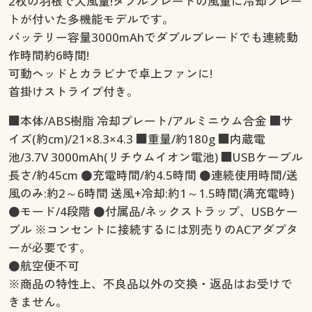
2枚の羽根で大風量!ダブルブレードの風量に冷却プレー
トが付いた多機能モデルです。
バッテリー容量3000mAhでダブルブレードでも連続動
作時間約6時間!
可動ヘッドとカラビナで卓上ファンに!
首掛けストライプ付き。
■本体/ABS樹脂 冷却プレート/アルミニウム合金 ■サ
イズ(約cm)/21×8.3×4.3 ■重量/約180g ■内蔵電
池/3.7V 3000mAh(リチウムイオン電池) ■USBケーブル
長さ/約45cm ●充電時間/約4.5時間 ●連続使用時間/送
風のみ:約2～6時間 送風+冷却:約1～1.5時間(満充電時)
●モード/4段階 ●付属品/ネックストラップ、USBケー
ブル ※コンセントに接続するには別売りのACアダプタ
ーが必要です。
●航空便不可
※商品の特性上、不良品以外の交換・返品はお受けで
きません。