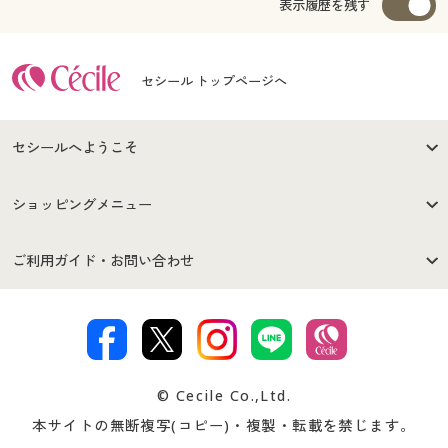
表示履歴を残す
セシール トップページへ
セシールへようこそ
はじめての方へ
ご利用環境について
ショッピングメニュー
セシールご利用規約
プライバシーポリシー
商品カテゴリ
バーゲンセール
ご利用ガイド・お問い合わせ
特定商取引法に基づく表示
古物営業法に基づく表示
カタログ・チラシからのご注
デジタルカタログ
ご注文は
お届けは
文
著作権・商標について
会社案内
交換・返品は
お支払は
カタログ無料プレゼント
特集一覧
© Cecile Co.,Ltd.
会員登録・お客様情報変更に
お客様番号・パスワードをお
本サイトの無断複写(コピー)・複製・転載を禁じます。
プレゼント＆キャンペーン
サイトマップ
ついて
忘れの場合