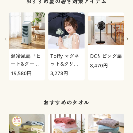
おすすめ夏の暑さ対策アイテム
温冷風扇「ヒ
Toffy マグネ
DCリビング扇
ート&クー
ット&クリッ
8,470
円
ル」
プファン
19,580
円
3,278
円
5
おすすめのタオル