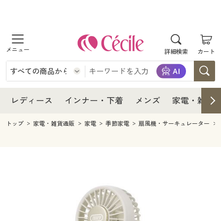
商品を探す
レディース
商品を探す
詳細検索
カート
インナー・下着
レディース通販すべて
レディース
メンズ
インナー・下着通販すべて
レディースファッション
インナー・下着
レディース通販すべて
レディース
インナー・下着
メンズ
家電・雑貨
家電・雑貨
メンズ通販すべて
女性下着
女性下着
メンズ
インナー・下着通販すべて
レディースファッション
トップ
家電・雑貨通販
家電
季節家電
扇風機・サーキュレーター
寝具・インテリア・家具
家電・雑貨すべて
メンズファッション
メンズ下着
家電・雑貨
メンズ通販すべて
女性下着
女性下着
美容・健康
寝具・インテリア・家具通販すべて
家電
メンズ下着
ジュニア・ティーンズ下着
寝具・インテリア・家具
家電・雑貨すべて
メンズファッション
メンズ下着
制服・スクール
美容・健康通販すべて
家具・収納
キッチン・雑貨・日用品
美容・健康
寝具・インテリア・家具通販すべて
家電
メンズ下着
ジュニア・ティーンズ下着