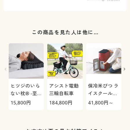
この商品を見た人は他に…
ヒツジのいら
アシスト電動
保冷米びつ ラ
ない枕® -至
三輪自転車
イスクール
極-
HRC-
15,800
円
184,800
円
41,800
円～
2
05S/HRC-10S
機