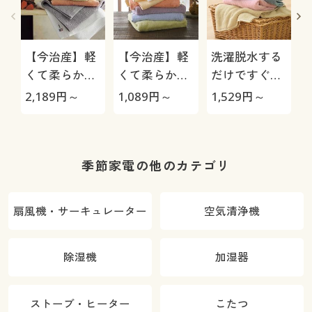
【今治産】軽
【今治産】軽
洗濯脱水する
くて柔らかい
くて柔らかい
だけですぐ乾
タオル(同色2
タオル(1枚)
くタオル(同色
2,189
円～
1,089
円～
1,529
円～
1
枚組) 普段使
2枚組)
組
いのタオルを
ちょっと良い
ものに
季節家電の他のカテゴリ
扇風機・サーキュレーター
空気清浄機
除湿機
加湿器
ストーブ・ヒーター
こたつ