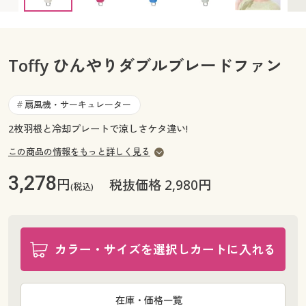
カタログ無料プレゼント
マイページ
会員メニュー
Toffy ひんやりダブルブレードファン
閲覧履歴
マイページ
お気に入り
扇風機・サーキュレーター
#
閲覧履歴
2枚羽根と冷却プレートで涼しさケタ違い!
サポート
お気に入り
この商品の情報をもっと詳しく見る
ご利用ガイド
サポート
3,278
円
税抜価格 2,980円
(税込)
よくある質問とお問い合わせ
ご利用ガイド
カラー・サイズを選択しカートに入れる
よくある質問とお問い合わせ
在庫・価格一覧