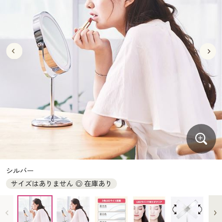
大きいサイズ
制服・スクールすべて
美容・健康・サプリメント
寝具・ベッド
制服・スクール
美容・健康通販すべて
家具・収納
キッチン・雑貨・日用品
バーゲン
大きいサイズ通販すべて
制服・学生服
カーテン・ラグ・ファブリック
大きいサイズ
制服・スクールすべて
美容・健康・サプリメント
寝具・ベッド
詳細検索
バーゲンセール
大きいサイズ レディース服
ジュニア・ティーンズ下着
バーゲン
大きいサイズ通販すべて
制服・学生服
カーテン・ラグ・ファブリック
商品カテゴリ一覧
シークレットセール
大きいサイズ レディース下着
詳細検索
バーゲンセール
大きいサイズ レディース服
ジュニア・ティーンズ下着
カタログ
大きいサイズ メンズ
商品カテゴリ一覧
シークレットセール
大きいサイズ レディース下着
カタログ・チラシからのご注文
カタログ
大きいサイズ 事務・制服
大きいサイズ メンズ
デジタルカタログ
カタログ・チラシからのご注文
シルバー
大きいサイズ 事務・制服
サイズはありません ◎ 在庫あり
カタログ無料プレゼント
デジタルカタログ
会員メニュー