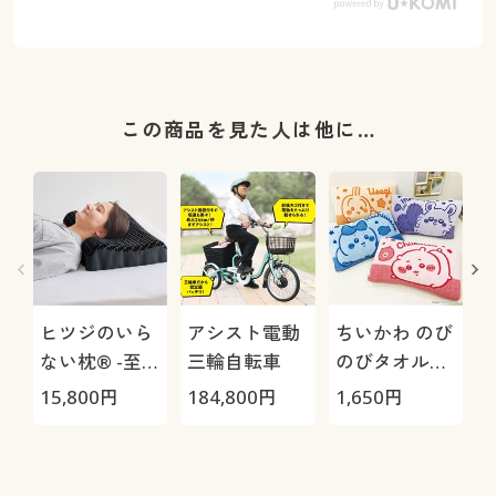
この商品を見た人は他に…
ヒツジのいら
アシスト電動
ちいかわ のび
ない枕® -至
三輪自転車
のびタオル地
極-
枕カバー
H
15,800
円
184,800
円
1,650
円
4
0