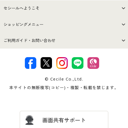
セシールへようこそ
はじめての方へ
ご利用環境について
ショッピングメニュー
セシールご利用規約
プライバシーポリシー
商品カテゴリ
バーゲンセール
ご利用ガイド・お問い合わせ
特定商取引法に基づく表示
古物営業法に基づく表示
カタログ・チラシからのご注
デジタルカタログ
ご注文は
お届けは
文
著作権・商標について
会社案内
交換・返品は
お支払は
カタログ無料プレゼント
特集一覧
© Cecile Co.,Ltd.
会員登録・お客様情報変更に
お客様番号・パスワードをお
本サイトの無断複写(コピー)・複製・転載を禁じます。
プレゼント＆キャンペーン
サイトマップ
ついて
忘れの場合
サイズガイド
よくある質問とお問い合わせ
画面共有サポート