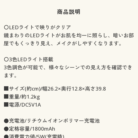
商品説明
〇LEDライトで映りがクリア
鏡まわりのLEDライトがお肌を均一に照らし、暗いお部
屋でもくっきり見え、メイクがしやすくなります。
〇3色LEDライト搭載
3色調色が可能で、様々なシーンでの見え方を確認でき
ます。
■サイズ(約cm)/幅26.2×奥行12.8×高さ39.8
■重量/約1.2kg
■電源/DC5V1A
●充電池/リチウムイオンポリマー充電池
●定格容量/1800mAh
●消費電力値/5W(充電時)