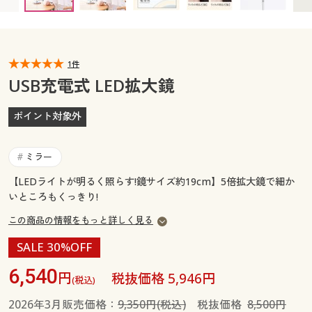
カタログ無料プレゼント
マイページ
会員メニュー
閲覧履歴
1件
マイページ
USB充電式 LED拡大鏡
お気に入り
閲覧履歴
ポイント対象外
サポート
お気に入り
ミラー
#
ご利用ガイド
サポート
【LEDライトが明るく照らす!鏡サイズ約19cm】5倍拡大鏡で細か
いところもくっきり!
よくある質問とお問い合わせ
ご利用ガイド
この商品の情報をもっと詳しく見る
SALE 30%OFF
よくある質問とお問い合わせ
6,540
円
税抜価格 5,946円
(税込)
2026年3月販売価格：
9,350円(税込)
税抜価格
8,500円