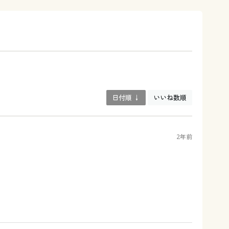
日付順 ↓
いいね数順
2年前