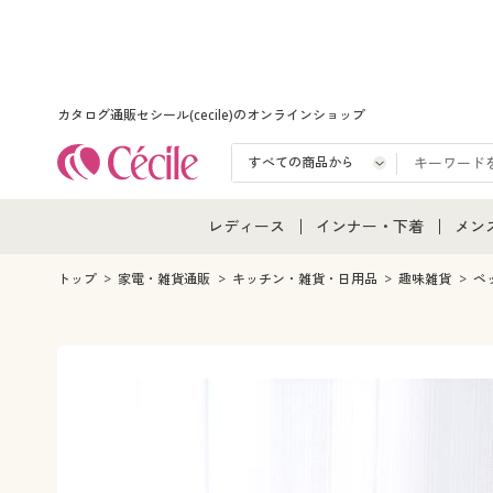
カタログ通販セシール(cecile)のオンラインショップ
レディース
インナー・下着
メン
レディース通販すべて
インナー・下着通販すべ
メン
トップ
家電・雑貨通販
キッチン・雑貨・日用品
趣味雑貨
ペ
レディースファッション
女性下着
メン
女性下着
メンズ下着
メン
ジュニア・ティーンズ下