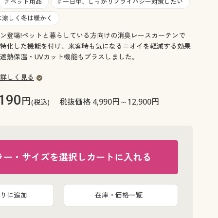
大きいサイズ 事務・制服
ペット用品
一日中、しっかりプライバシー対策したい
#
#
は涼しく冬は暖かく
ン登場!ペットと暮らしている方向けの消臭レースカーテンで
特化した機能を付け、来客時も気になるニオイを軽減する効果
遮熱保温・UVカット機能もプラスしました。
詳しく見る
,190
円
税抜価格 4,990円～12,900円
(税込)
ラー・サイズを選択しカートに入れる
りに追加
在庫・価格一覧
ホワイト