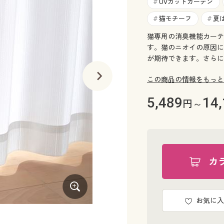
UVカットカーテン
#
猫モチーフ
夏
#
#
猫専用の消臭機能カーテ
す。猫のニオイの原因に
が期待できます。さらに
この商品の情報をもっと
5,489
14
円～
カ
お気に入
ホワイト