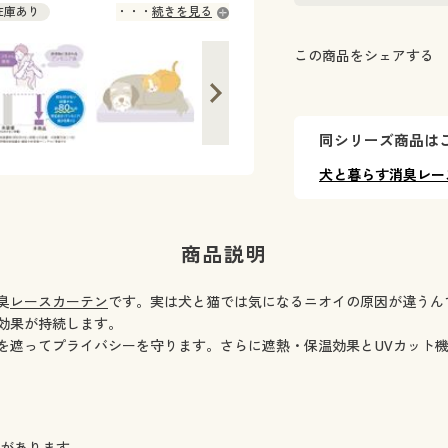
ご自宅でペットと暮らしている方向けの
 在庫あり
続きを見る
 在庫あり
この商品をシェアする
 在庫あり
◎ 在庫あり
 ◎ 在庫あり
 ◎ 在庫あり
同シリーズ商品は
 ◎ 在庫あり
 ◎ 在庫あり
犬と暮らす消臭レー
 ◎ 在庫あり
 ◎ 在庫あり
 ◎ 在庫あり
商品説明
 ◎ 在庫あり
 ◎ 在庫あり
臭
レースカーテン
です。実は犬と猫では気になるニオイの原因が違うん
 ◎ 在庫あり
効果が持続します。
 ◎ 在庫あり
を遮ってプライバシーを守ります。さらに遮熱・保温効果とUVカット
 ◎ 在庫あり
 ◎ 在庫あり
 ◎ 在庫あり
 ◎ 在庫あり
)があります。