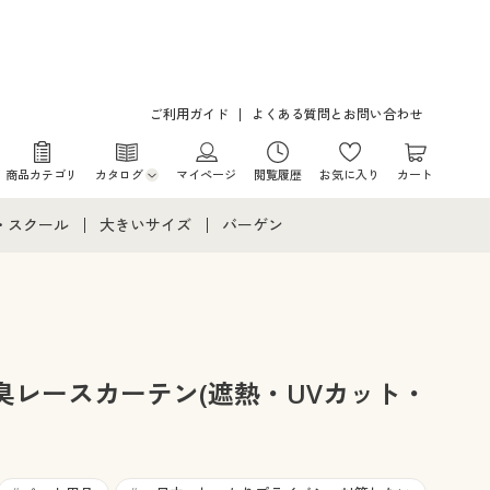
ご利用ガイド
よくある質問とお問い合わせ
商品カテゴリ
カタログ
マイページ
閲覧履歴
お気に入り
カート
カタログ・チラシからのご注文
・スクール
大きいサイズ
バーゲン
デジタルカタログ
て
・スクールすべて
大きいサイズ通販すべて
バーゲンセール
カタログ無料プレゼント
メント
・学生服
大きいサイズ レディース服
シークレットセール
ニア・ティーンズ下着
大きいサイズ レディース下着
臭レースカーテン(遮熱・UVカット・
大きいサイズ メンズ