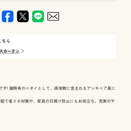
消臭レースカーテンです。
遮熱保温・
こちら
スカーテン
です! 猫特有のニオイとして、排泄物に含まれるアンモニア臭に
機能で省エネ対策や、家具の日焼け防止にもお役立ち。充実のサ