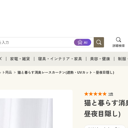
詳細検索
ズ
家電・雑貨
寝具・インテリア・家具
美容・健康
制服
て
ズ通販すべて
家電・雑貨すべて
寝具・インテリア・家具通販すべて
美容・健康通販すべ
制服
ット用品
猫と暮らす消臭レースカーテン(遮熱・UVカット・昼夜目隠し)
ズファッション
家電
家具・収納
美容・健康・サプリ
制服
1件
ズ下着
キッチン・雑貨・日用品
寝具・ベッド
ジュ
猫と暮らす消
昼夜目隠し)
着
カーテン・ラグ・ファブリック