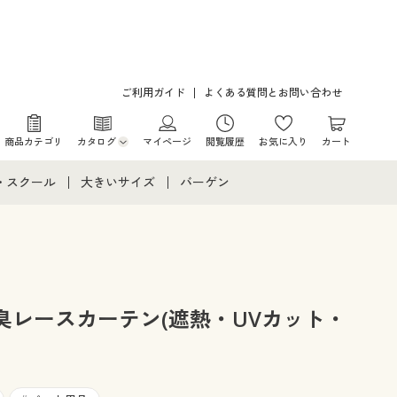
ご利用ガイド
よくある質問とお問い合わせ
商品カテゴリ
カタログ
マイページ
閲覧履歴
お気に入り
カート
カタログ・チラシからのご注文
・スクール
大きいサイズ
バーゲン
デジタルカタログ
て
・スクールすべて
大きいサイズ通販すべて
バーゲンセール
カタログ無料プレゼント
メント
・学生服
大きいサイズ レディース服
シークレットセール
ニア・ティーンズ下着
大きいサイズ レディース下着
臭レースカーテン(遮熱・UVカット・
大きいサイズ メンズ