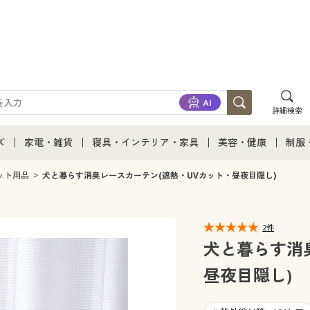
詳細検索
ズ
家電・雑貨
寝具・インテリア・家具
美容・健康
制服
て
ズ通販すべて
家電・雑貨すべて
寝具・インテリア・家具通販すべて
美容・健康通販すべ
制服
ット用品
犬と暮らす消臭レースカーテン(遮熱・UVカット・昼夜目隠し)
ズファッション
家電
家具・収納
美容・健康・サプリ
制服
2件
ズ下着
キッチン・雑貨・日用品
寝具・ベッド
ジュ
犬と暮らす消
昼夜目隠し)
着
カーテン・ラグ・ファブリック