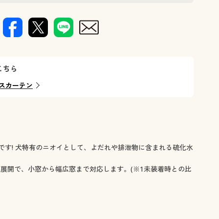
消臭レースカーテンです。
遮熱保温・
こちら
スカーテン
です! 犬特有のニオイとして、よだれや排泄物に含まれる硫化水
展開で、小窓から幅広窓まで対応します。(※1未装着時との比