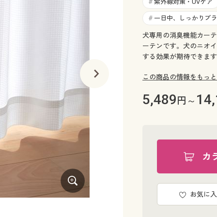
紫外線対策・UVケア
#
一日中、しっかりプラ
#
犬専用の消臭機能カーテ
ーテンです。犬のニオイ
する効果が期待できます
この商品の情報をもっと
5,489
14
円～
カ
お気に入
ホワイト