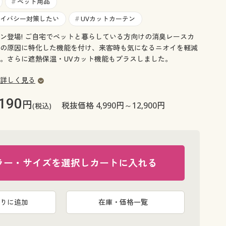
大きいサイズ 事務・制服
ペット用品
#
イバシー対策したい
UVカットカーテン
#
ン登場! ご自宅でペットと暮らしている方向けの消臭レースカ
の原因に特化した機能を付け、来客時も気になるニオイを軽減
。さらに遮熱保温・UVカット機能もプラスしました。
詳しく見る
,190
円
税抜価格 4,990円～12,900円
(税込)
ラー・サイズを選択しカートに入れる
りに追加
在庫・価格一覧
ホワイト