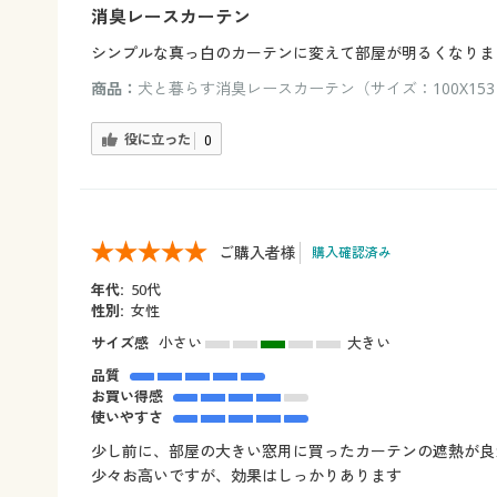
消臭レースカーテン
シンプルな真っ白のカーテンに変えて部屋が明るくなりま
商品：
犬と暮らす消臭レースカーテン（サイズ：100X153
役に立った
0
ご購入者様
購入確認済み
年代:
50代
性別:
女性
サイズ感
小さい
大きい
品質
お買い得感
使いやすさ
少し前に、部屋の大きい窓用に買ったカーテンの遮熱が良
少々お高いですが、効果はしっかりあります