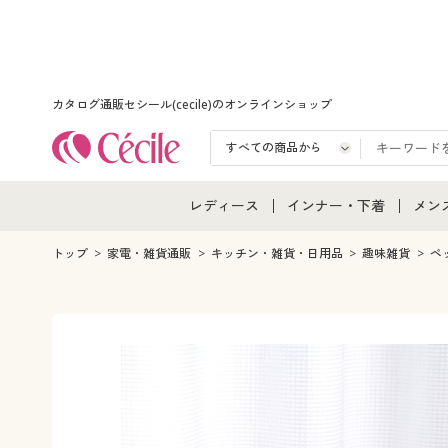
カタログ通販セシール(cecile)のオンラインショップ
レディース
インナー・下着
メン
レディース通販すべて
インナー・下着通販すべ
メン
トップ
家電・雑貨通販
キッチン・雑貨・日用品
趣味雑貨
ペ
レディースファッション
女性下着
メン
女性下着
メンズ下着
メン
ジュニア・ティーンズ下