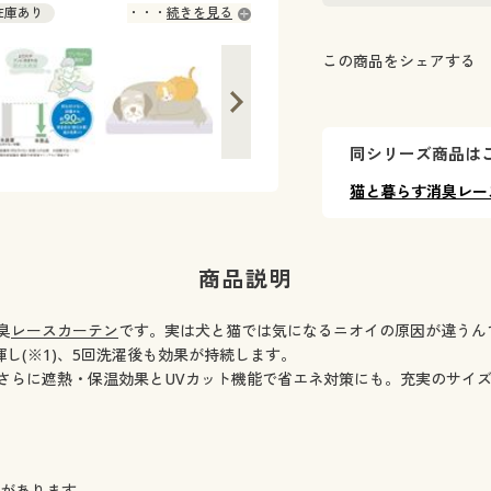
ご自宅でペットと暮らしている方向けの
 在庫あり
続きを見る
 在庫あり
この商品をシェアする
 在庫あり
◎ 在庫あり
 ◎ 在庫あり
 ◎ 在庫あり
同シリーズ商品は
 ◎ 在庫あり
 ◎ 在庫あり
猫と暮らす消臭レー
 ◎ 在庫あり
 ◎ 在庫あり
 ◎ 在庫あり
商品説明
 ◎ 在庫あり
 ◎ 在庫あり
臭
レースカーテン
です。実は犬と猫では気になるニオイの原因が違うん
 ◎ 在庫あり
揮し(※1)、5回洗濯後も効果が持続します。
 ◎ 在庫あり
さらに遮熱・保温効果とUVカット機能で省エネ対策にも。充実のサイズ
 ◎ 在庫あり
 ◎ 在庫あり
 ◎ 在庫あり
 ◎ 在庫あり
)があります。