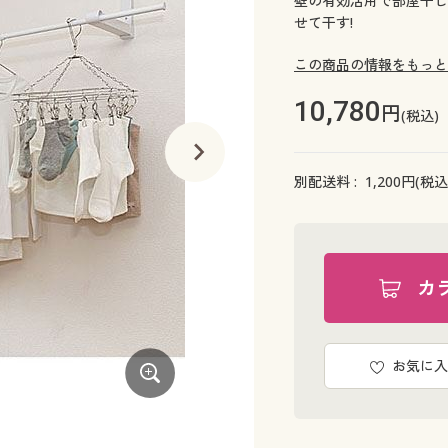
壁の有効活用で部屋干し
せて干す!
この商品の情報をもっと
10,780
円
(税込)
別配送料 :
1,200
円(税込
カ
お気に入
ホワイト