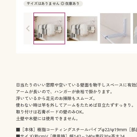
サイズはありません ◎ 在庫あり
日当たりのいい窓際や空いている壁面を物干しスペースに有効活
アームが長いので、ハンガーが余裕で掛かります。
浮いているから足元のお掃除もスムーズ。
使わない時は竿を外してアームをたためば目立たずすっきり。
取り付けは石膏ボードの壁のみOK。
土壁や木壁には使用できません。
■［本体］樹脂コーティングスチールパイプφ22/φ19mm［部品
■サイズ(約cm)/［使用時］幅142～240×奥行30×高さ24