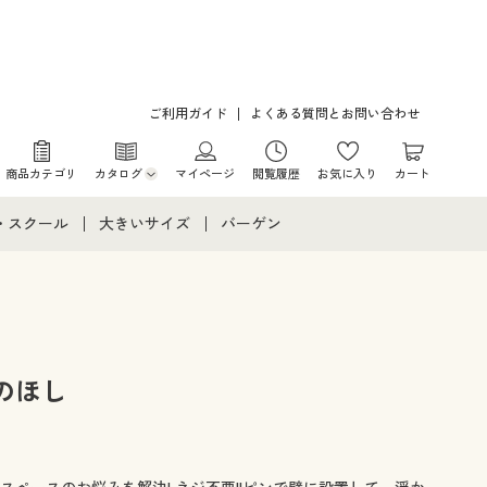
ご利用ガイド
よくある質問とお問い合わせ
商品カテゴリ
カタログ
マイページ
閲覧履歴
お気に入り
カート
カタログ・チラシからのご注文
・スクール
大きいサイズ
バーゲン
デジタルカタログ
て
・スクールすべて
大きいサイズ通販すべて
バーゲンセール
カタログ無料プレゼント
メント
・学生服
大きいサイズ レディース服
シークレットセール
ニア・ティーンズ下着
大きいサイズ レディース下着
のほし
大きいサイズ メンズ