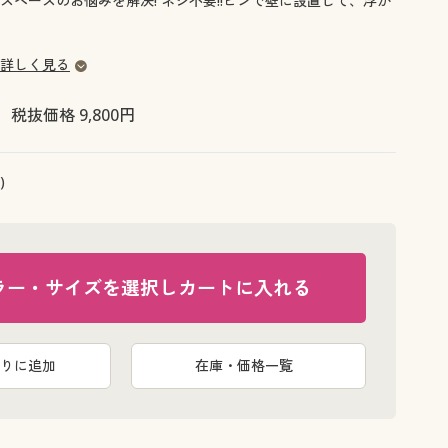
スペースのお悩みを解決! ネジ不要!!ピンで壁に設置して、浮か
大きいサイズ 事務・制服
詳しく見る
税抜価格 9,800円
)
ラー・サイズを選択しカートに入れる
りに追加
在庫・価格一覧
備え付けの