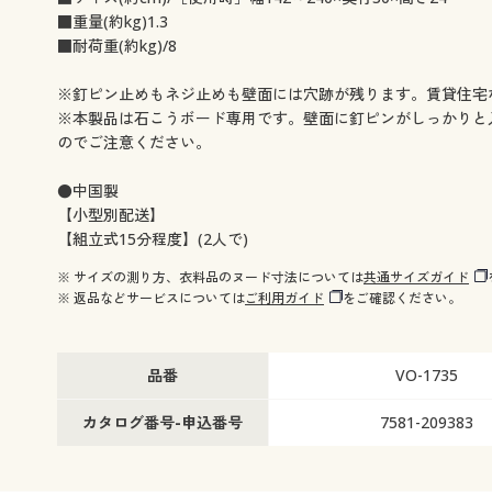
■重量(約kg)1.3
■耐荷重(約kg)/8
※釘ピン止めもネジ止めも壁面には穴跡が残ります。賃貸住宅
※本製品は石こうボード専用です。壁面に釘ピンがしっかりと
のでご注意ください。
●中国製
【小型別配送】
【組立式15分程度】(2人で)
※ サイズの測り方、衣料品のヌード寸法については
共通サイズガイド
※ 返品などサービスについては
ご利用ガイド
をご確認ください。
品番
VO-1735
カタログ番号-申込番号
7581-209383