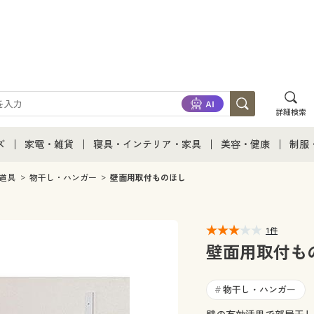
詳細検索
ズ
家電・雑貨
寝具・インテリア・家具
美容・健康
制服
て
ズ通販すべて
家電・雑貨すべて
寝具・インテリア・家具通販すべて
美容・健康通販すべ
制服
道具
物干し・ハンガー
壁面用取付ものほし
ズファッション
家電
家具・収納
美容・健康・サプリ
制服
1件
ズ下着
キッチン・雑貨・日用品
寝具・ベッド
ジュ
壁面用取付も
着
カーテン・ラグ・ファブリック
物干し・ハンガー
#