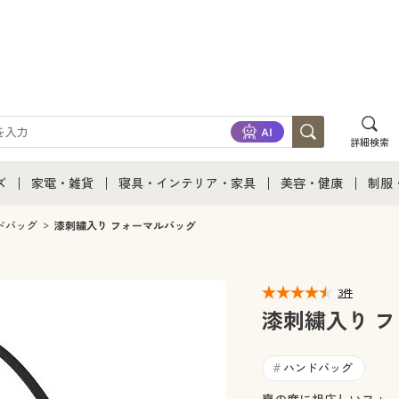
詳細検索
ズ
家電・雑貨
寝具・インテリア・家具
美容・健康
制服
て
ズ通販すべて
家電・雑貨すべて
寝具・インテリア・家具通販すべて
美容・健康通販すべ
制服
ドバッグ
漆刺繍入り フォーマルバッグ
ズファッション
家電
家具・収納
美容・健康・サプリ
制服
3件
ズ下着
キッチン・雑貨・日用品
寝具・ベッド
ジュ
漆刺繍入り 
着
カーテン・ラグ・ファブリック
ハンドバッグ
#