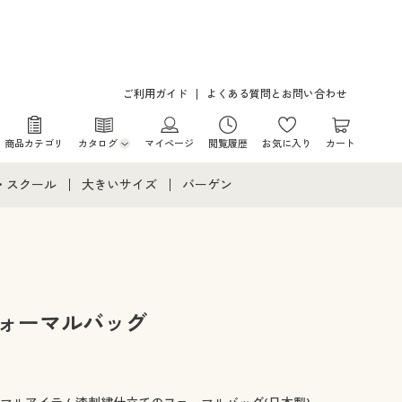
ご利用ガイド
よくある質問とお問い合わせ
商品カテゴリ
カタログ
マイページ
閲覧履歴
お気に入り
カート
カタログ・チラシからのご注文
・スクール
大きいサイズ
バーゲン
デジタルカタログ
て
・スクールすべて
大きいサイズ通販すべて
バーゲンセール
カタログ無料プレゼント
メント
・学生服
大きいサイズ レディース服
シークレットセール
ニア・ティーンズ下着
大きいサイズ レディース下着
フォーマルバッグ
大きいサイズ メンズ