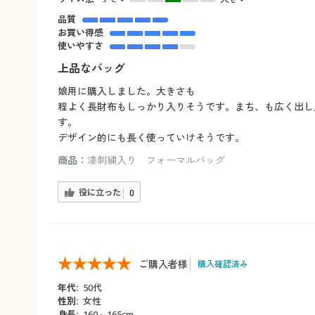
品質
お買い得感
使いやすさ
上品なバッグ
娘用に購入しました。大きさも
程よく長財布もしっかり入りそうです。まち、も広く出し
す。
デザイン的にも長く使っていけそうです。
商品：
漆刺繍入り フォーマルバッグ
役に立った
0
ご購入者様
購入確認済み
年代:
50代
性別:
女性
身長:
160～165cm