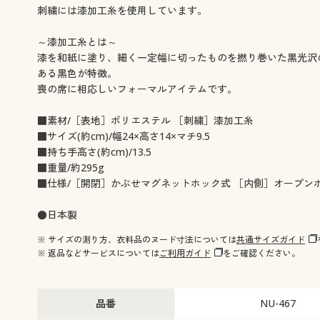
刺繍には漆加工糸を使用しています。
～漆加工糸とは～
漆を和紙に塗り、細く一定幅に切ったものを撚り巻いた黒光沢
ある黒色が特徴。
喪の席に相応しいフォーマルアイテムです。
■素材/［表地］ポリエステル ［刺繍］漆加工糸
■サイズ(約cm)/幅24×高さ14×マチ9.5
■持ち手高さ(約cm)/13.5
■重量/約295g
■仕様/［開閉］かぶせマグネットホック式 ［内側］オープンポ
●日本製
※ サイズの測り方、衣料品のヌード寸法については
共通サイズガイド
※ 返品などサービスについては
ご利用ガイド
をご確認ください。
品番
NU-467