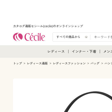
カタログ通販セシール(cecile)のオンラインショップ
レディース
インナー・下着
メン
レディース通販すべて
インナー・下着通販すべ
メン
トップ
レディース通販
レディースファッション
バッグ
ハン
レディースファッション
女性下着
メン
女性下着
メンズ下着
メン
ジュニア・ティーンズ下