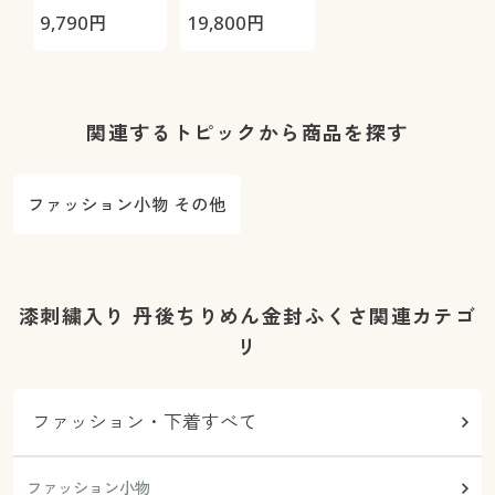
プス(軽量・日
グ
9,790
円
19,800
円
本製)
関連するトピックから商品を探す
ファッション小物 その他
漆刺繍入り 丹後ちりめん金封ふくさ関連カテゴ
リ
ファッション・下着すべて
ファッション小物