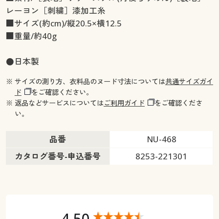
レーヨン［刺繍］漆加工糸
■サイズ(約cm)/縦20.5×横12.5
■重量/約40g
●日本製
※ サイズの測り方、衣料品のヌード寸法については
共通サイズガイ
ド
をご確認ください。
※ 返品などサービスについては
ご利用ガイド
をご確認くださ
い。
品番
NU-468
カタログ番号-申込番号
8253-221301
4.50