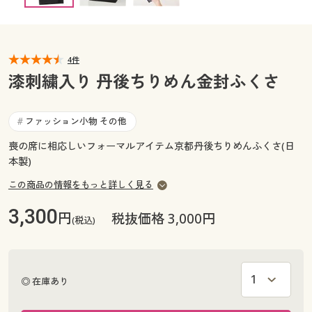
カタログ無料プレゼント
マイページ
会員メニュー
4件
閲覧履歴
マイページ
漆刺繍入り 丹後ちりめん金封ふくさ
お気に入り
閲覧履歴
ファッション小物 その他
#
サポート
喪の席に相応しいフォーマルアイテム京都丹後ちりめんふくさ(日
お気に入り
本製)
ご利用ガイド
サポート
この商品の情報をもっと詳しく見る
よくある質問とお問い合わせ
3,300
円
ご利用ガイド
税抜価格 3,000円
(税込)
よくある質問とお問い合わせ
◎ 在庫あり