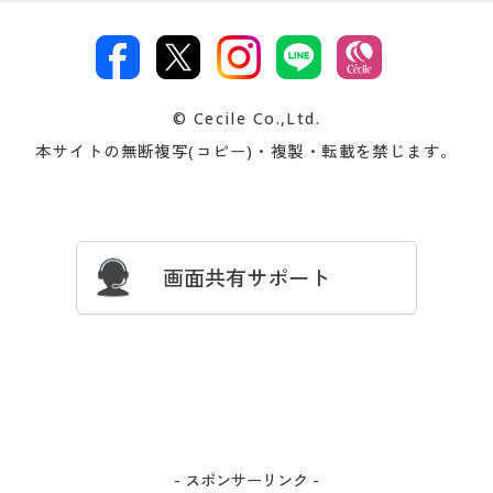
特定商取引法に基づく表示
古物営業法に基づく表示
カタログ・チラシからのご注
デジタルカタログ
ご注文は
お届けは
文
著作権・商標について
会社案内
交換・返品は
お支払は
カタログ無料プレゼント
特集一覧
© Cecile Co.,Ltd.
会員登録・お客様情報変更に
お客様番号・パスワードをお
本サイトの無断複写(コピー)・複製・転載を禁じます。
プレゼント＆キャンペーン
サイトマップ
ついて
忘れの場合
サイズガイド
よくある質問とお問い合わせ
画面共有サポート
- スポンサーリンク -