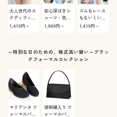
大人世代のス
安心深ばきシ
ゴムもレース
テディフィッ
ョーツ・色違
もないくい込
ト®ショーツ
い3枚組(綿
みにくいショ
極
1,419
円～
1,969
円～
1,419
円～
1
(はきこみ丈深
100%)(お腹・
ーツ(はきこみ
め)
足口締めつけ
丈スタンダー
にくいやわら
ド)
かゴム)(はき
～特別な日のための、格式高い装い～ブラッ
こみ丈深め)
クフォーマルコレクション
マリアンヌ フ
漆刺繍入り フ
ォーマルパン
ォーマルバッ