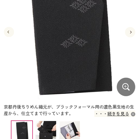
大きいサイズ
制服・スクールすべて
美容・健康・サプリメント
寝具・ベッド
制服・スクール
美容・健康通販すべて
家具・収納
キッチン・雑貨・日用品
バーゲン
大きいサイズ通販すべて
制服・学生服
カーテン・ラグ・ファブリック
大きいサイズ
制服・スクールすべて
美容・健康・サプリメント
寝具・ベッド
詳細検索
バーゲンセール
大きいサイズ レディース服
ジュニア・ティーンズ下着
バーゲン
大きいサイズ通販すべて
制服・学生服
カーテン・ラグ・ファブリック
商品カテゴリ一覧
シークレットセール
大きいサイズ レディース下着
詳細検索
バーゲンセール
大きいサイズ レディース服
ジュニア・ティーンズ下着
カタログ
大きいサイズ メンズ
商品カテゴリ一覧
シークレットセール
大きいサイズ レディース下着
カタログ・チラシからのご注文
カタログ
大きいサイズ 事務・制服
大きいサイズ メンズ
デジタルカタログ
カタログ・チラシからのご注文
京都丹後ちりめん織元が、ブラックフォーマル用の濃色黒生地の生
大きいサイズ 事務・制服
産から、仕立てまで行っています。
続きを見る
カタログ無料プレゼント
※裏面に刺繍はありません。
デジタルカタログ
会員メニュー