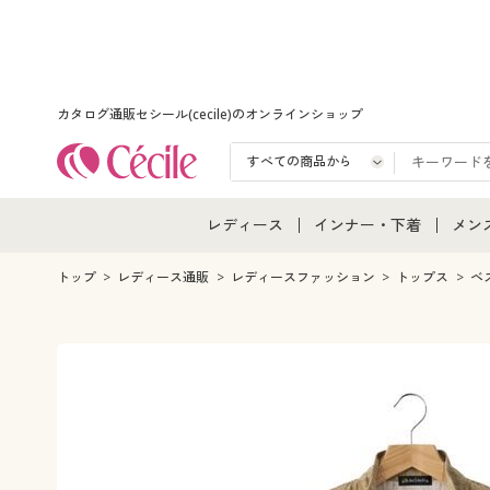
カタログ通販セシール(cecile)のオンラインショップ
レディース
インナー・下着
メン
レディース通販すべて
インナー・下着通販すべ
メン
トップ
レディース通販
レディースファッション
トップス
ベ
レディースファッション
女性下着
メン
女性下着
メンズ下着
メン
ジュニア・ティーンズ下