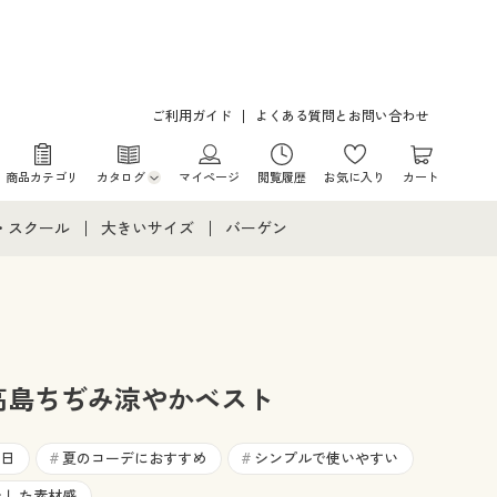
ご利用ガイド
よくある質問とお問い合わせ
商品カテゴリ
カタログ
マイページ
閲覧履歴
お気に入り
カート
カタログ・チラシからのご注文
・スクール
大きいサイズ
バーゲン
デジタルカタログ
て
・スクールすべて
大きいサイズ通販すべて
バーゲンセール
カタログ無料プレゼント
メント
・学生服
大きいサイズ レディース服
シークレットセール
ニア・ティーンズ下着
大きいサイズ レディース下着
le®高島ちぢみ涼やかベスト
大きいサイズ メンズ
日
夏のコーデにおすすめ
シンプルで使いやすい
#
#
とした素材感