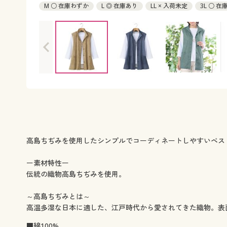
M ○ 在庫わずか
L ◎ 在庫あり
LL × 入荷未定
3L ○ 
高島ちぢみを使用したシンプルでコーディネートしやすいベス
ー素材特性ー
伝統の織物高島ちぢみを使用。
～高島ちぢみとは～
高温多湿な日本に適した、江戸時代から愛されてきた織物。表
■綿100%