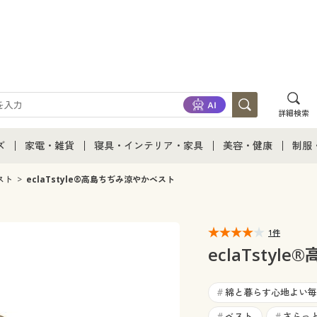
詳細検索
ズ
家電・雑貨
寝具・インテリア・家具
美容・健康
制服
て
ズ通販すべて
家電・雑貨すべて
寝具・インテリア・家具通販すべて
美容・健康通販すべ
制服
スト
eclaTstyle®高島ちぢみ涼やかベスト
ズファッション
家電
家具・収納
美容・健康・サプリ
制服
1件
ズ下着
キッチン・雑貨・日用品
寝具・ベッド
ジュ
eclaTsty
着
カーテン・ラグ・ファブリック
綿と暮らす心地よい毎
#
ベスト
さらっ
#
#