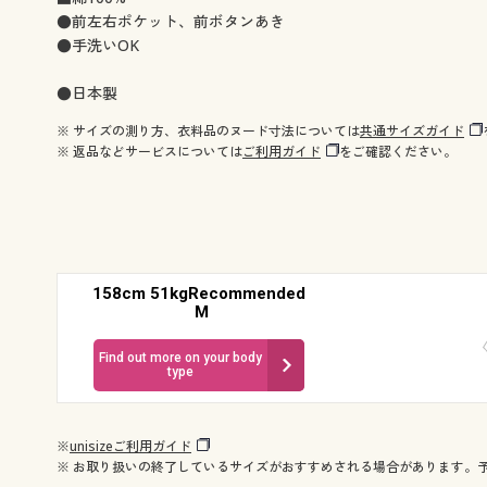
●前左右ポケット、前ボタンあき
●手洗いOK
●日本製
※ サイズの測り方、衣料品のヌード寸法については
共通サイズガイド
※ 返品などサービスについては
ご利用ガイド
をご確認ください。
158cm 51kgRecommended
M
Find out more on your body
type
※
unisizeご利用ガイド
※ お取り扱いの終了しているサイズがおすすめされる場合があります。