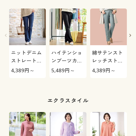
ニットデニム
ハイテンショ
綿サテンスト
ストレートパ
ンブーツカッ
レッチストレ
ンツ(スマート
トパンツ(美脚
ートパンツ(ヨ
4,389
円～
5,489
円～
4,389
円～
4
ニットジーン
パンツ・全方
コストレッ
ズ)(全方向ス
向ストレッ
チ・微光沢)
トレッチ・や
チ・日本製生
わらか・選べ
地使用・シワ
エクラスタイル
る4レング
になりにく
ス・洗濯機
い・UVカッ
OK・1年中は
ト)
ける)