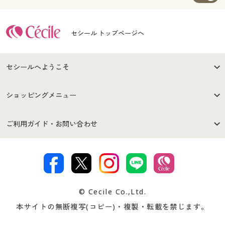
セシール トップページへ
セシールへようこそ
はじめての方へ
ご利用環境について
ショッピングメニュー
セシールご利用規約
プライバシーポリシー
商品カテゴリ
バーゲンセール
ご利用ガイド・お問い合わせ
特定商取引法に基づく表示
古物営業法に基づく表示
カタログ・チラシからのご注
デジタルカタログ
ご注文は
お届けは
文
著作権・商標について
会社案内
交換・返品は
お支払は
カタログ無料プレゼント
特集一覧
© Cecile Co.,Ltd.
会員登録・お客様情報変更に
お客様番号・パスワードをお
本サイトの無断複写(コピー)・複製・転載を禁じます。
プレゼント＆キャンペーン
サイトマップ
ついて
忘れの場合