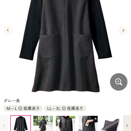
大きいサイズ
制服・スクールすべて
美容・健康・サプリメント
寝具・ベッド
制服・スクール
美容・健康通販すべて
家具・収納
キッチン・雑貨・日用品
バーゲン
大きいサイズ通販すべて
制服・学生服
カーテン・ラグ・ファブリック
大きいサイズ
制服・スクールすべて
美容・健康・サプリメント
寝具・ベッド
詳細検索
バーゲンセール
大きいサイズ レディース服
ジュニア・ティーンズ下着
バーゲン
大きいサイズ通販すべて
制服・学生服
カーテン・ラグ・ファブリック
商品カテゴリ一覧
シークレットセール
大きいサイズ レディース下着
詳細検索
バーゲンセール
大きいサイズ レディース服
ジュニア・ティーンズ下着
カタログ
大きいサイズ メンズ
商品カテゴリ一覧
シークレットセール
大きいサイズ レディース下着
カタログ・チラシからのご注文
カタログ
大きいサイズ 事務・制服
大きいサイズ メンズ
デジタルカタログ
カタログ・チラシからのご注文
グレー系
大きいサイズ 事務・制服
M～L ◎ 在庫あり
LL～3L ◎ 在庫あり
カタログ無料プレゼント
デジタルカタログ
会員メニュー