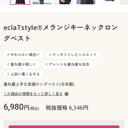
カタログ無料プレゼント
マイページ
会員メニュー
eclaTstyle®メランジキーネックロン
閲覧履歴
マイページ
グベスト
お気に入り
閲覧履歴
やわらかい風合い
スッキリとしたシルエット
サポート
#
#
お気に入り
重ね着が楽しい
アレンジも重ね着も自在
#
#
ご利用ガイド
上品に着こなせる
サポート
#
重ね着上手な杢調ロングベスト(日本製)
よくある質問とお問い合わせ
ご利用ガイド
この商品の情報をもっと詳しく見る
よくある質問とお問い合わせ
6,980
円
税抜価格 6,346円
(税込)