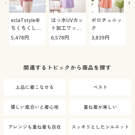
eclaTstyle®
はっ水UVカッ
ポロチュニッ
ちくちくしな
ト加工ワッシ
ク
い尾州ウール
ャーパーカー
5,478
円
6,578
円
3,839
円
3
コットンあっ
たかプルオー
バー
関連するトピックから商品を探す
上品に着こなせる
ベスト
優しい風合いと着心地
重ね着が楽しい
アレンジも重ね着も自在
スッキリとしたシルエット