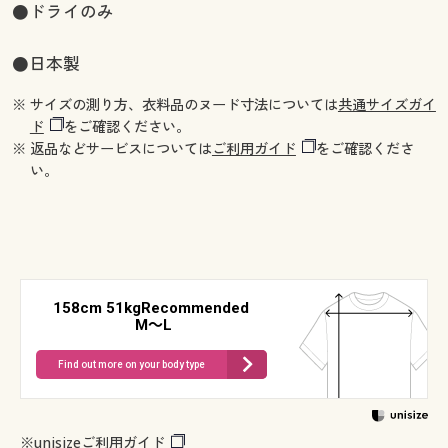
●ドライのみ
●日本製
※ サイズの測り方、衣料品のヌード寸法については
共通サイズガイ
ド
をご確認ください。
※ 返品などサービスについては
ご利用ガイド
をご確認くださ
い。
158cm 51kgRecommended
M～L
Find out more on your body type
※
unisizeご利用ガイド