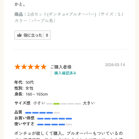
かと。
商品：
2点セット(ポンチョ+プルオーバー)（サイズ：S /
カラー：パープル系）
役に立った
0
2026-03-14
ご購入者様
購入確認済み
年代:
50代
性別:
女性
身長:
160～165cm
サイズ感
小さい
大きい
品質
お買い得感
使いやすさ
ポンチョが欲しくて購入。プルオーバーもついているの