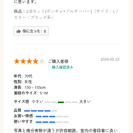
に思います。
商品：
2点セット(ポンチョ+プルオーバー)（サイズ：L /
カラー：ブラック系）
役に立った
0
2026-03-23
ご購入者様
購入確認済み
年代:
70代
性別:
女性
身長:
150～155cm
普段のサイズ:
S~M
サイズ感
小さい
大きい
品質
お買い得感
使いやすさ
写真と幾分実物が違うが許容範囲。室内の普段着に良い