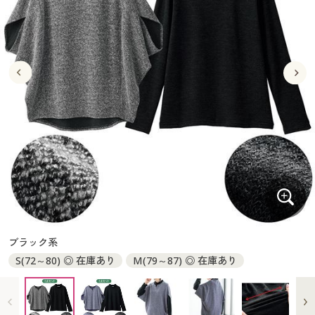
大きいサイズ
制服・スクールすべて
美容・健康・サプリメント
寝具・ベッド
制服・スクール
美容・健康通販すべて
家具・収納
キッチン・雑貨・日用品
バーゲン
大きいサイズ通販すべて
制服・学生服
カーテン・ラグ・ファブリック
大きいサイズ
制服・スクールすべて
美容・健康・サプリメント
寝具・ベッド
詳細検索
バーゲンセール
大きいサイズ レディース服
ジュニア・ティーンズ下着
バーゲン
大きいサイズ通販すべて
制服・学生服
カーテン・ラグ・ファブリック
商品カテゴリ一覧
シークレットセール
大きいサイズ レディース下着
詳細検索
バーゲンセール
大きいサイズ レディース服
ジュニア・ティーンズ下着
カタログ
大きいサイズ メンズ
商品カテゴリ一覧
シークレットセール
大きいサイズ レディース下着
カタログ・チラシからのご注文
カタログ
大きいサイズ 事務・制服
大きいサイズ メンズ
デジタルカタログ
カタログ・チラシからのご注文
ブラック系
大きいサイズ 事務・制服
S(72～80) ◎ 在庫あり
M(79～87) ◎ 在庫あり
カタログ無料プレゼント
デジタルカタログ
会員メニュー