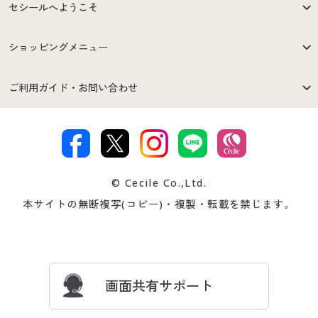
セシールへようこそ
はじめての方へ
ご利用環境について
ショッピングメニュー
セシールご利用規約
プライバシーポリシー
商品カテゴリ
バーゲンセール
ご利用ガイド・お問い合わせ
特定商取引法に基づく表示
古物営業法に基づく表示
カタログ・チラシからのご注
デジタルカタログ
ご注文は
お届けは
文
著作権・商標について
会社案内
交換・返品は
お支払は
カタログ無料プレゼント
特集一覧
© Cecile Co.,Ltd.
会員登録・お客様情報変更に
お客様番号・パスワードをお
本サイトの無断複写(コピー)・複製・転載を禁じます。
プレゼント＆キャンペーン
サイトマップ
ついて
忘れの場合
サイズガイド
よくある質問とお問い合わせ
画面共有サポート