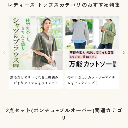
レディース トップスカテゴリのおすすめ特集
着るだけでサマになる主役級の
今すぐ欲しいカットソーアイテ
着
こだわりアイテムをラインナッ
ムをピックアップ！
日
プ
2点セット(ポンチョ+プルオーバー)関連カテゴ
リ