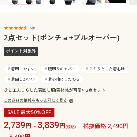
カタログ無料プレゼント
マイページ
会員メニュー
閲覧履歴
6件
マイページ
2点セット(ポンチョ+プルオーバー)
お気に入り
閲覧履歴
ポイント対象外
サポート
お気に入り
着回しやすい
腰回りのカバー
さらりとした着心地
#
#
#
ご利用ガイド
サポート
着回しがいい
着心地にこだわる
#
#
ひと工夫こらした着回し服!素材感が可愛い2点セット
よくある質問とお問い合わせ
ご利用ガイド
この商品の情報をもっと詳しく見る
よくある質問とお問い合わせ
SALE 最大50%OFF
2,739
3,839
円～
円
税抜価格 2,490円
(税込)
～3,490円