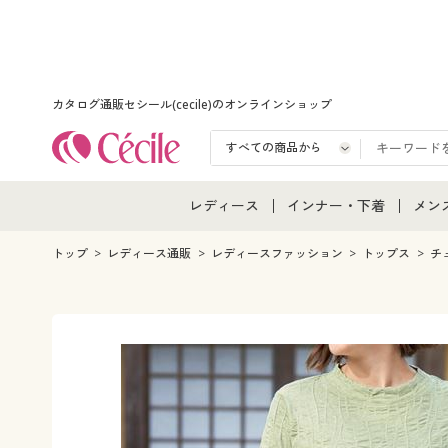
カタログ通販セシール(cecile)のオンラインショップ
レディース
インナー・下着
メン
レディース通販すべて
インナー・下着通販すべ
メン
トップ
レディース通販
レディースファッション
トップス
チ
レディースファッション
女性下着
メン
女性下着
メンズ下着
メン
ジュニア・ティーンズ下