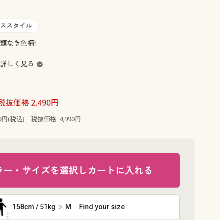
大きいサイズ 事務・制服
ススタイル
類なき色柄!
詳しく見る
税抜価格 2,490円
89円(税込)
税抜価格
4,990円
ラー・サイズを選択しカートに入れる
158cm / 51kg
M
Find your size
パープル系