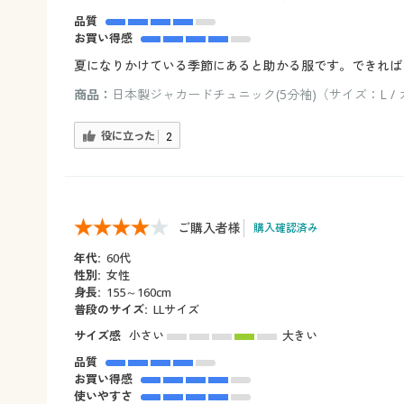
品質
お買い得感
夏になりかけている季節にあると助かる服です。できれば
商品：
日本製ジャカードチュニック(5分袖)（サイズ：L /
役に立った
2
ご購入者様
購入確認済み
年代:
60代
性別:
女性
身長:
155～160cm
普段のサイズ:
LLサイズ
サイズ感
小さい
大きい
品質
お買い得感
使いやすさ