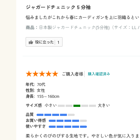
ジャガードチェニック５分袖
悩みましたがこれから春にカーディガンを上に羽織るとい
商品：
日本製ジャカードチュニック(5分袖)（サイズ：LL 
役に立った
1
ご購入者様
購入確認済み
年代:
70代
性別:
女性
身長:
155～160cm
サイズ感
小さい
大きい
品質
お買い得感
使いやすさ
柔らかくのびのびする生地です。やさしい色が気に入りま