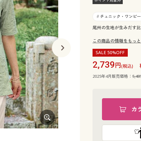
ポイント対象外
チュニック・ワンピー
#
尾州の生地が生みだす比
この商品の情報をもっと
SALE 50%OFF
2,739
円
(税込)
2025年4月販売価格：
5,4
カ
グリーン系