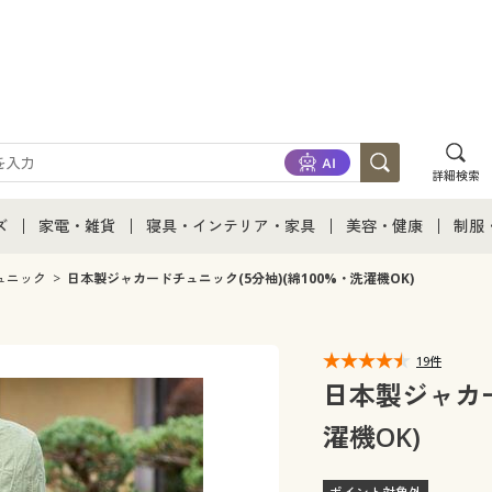
詳細検索
ズ
家電・雑貨
寝具・インテリア・家具
美容・健康
制服
て
ズ通販すべて
家電・雑貨すべて
寝具・インテリア・家具通販すべて
美容・健康通販すべ
制服
ュニック
日本製ジャカードチュニック(5分袖)(綿100%・洗濯機OK)
ズファッション
家電
家具・収納
美容・健康・サプリ
制服
19件
ズ下着
キッチン・雑貨・日用品
寝具・ベッド
ジュ
日本製ジャカー
濯機OK)
着
カーテン・ラグ・ファブリック