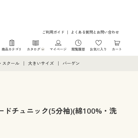
ご利用ガイド
よくある質問とお問い合わせ
商品カテゴリ
カタログ
マイページ
閲覧履歴
お気に入り
カート
カタログ・チラシからのご注文
・スクール
大きいサイズ
バーゲン
デジタルカタログ
て
・スクールすべて
大きいサイズ通販すべて
バーゲンセール
カタログ無料プレゼント
メント
・学生服
大きいサイズ レディース服
シークレットセール
ニア・ティーンズ下着
大きいサイズ レディース下着
ドチュニック(5分袖)(綿100%・洗
大きいサイズ メンズ