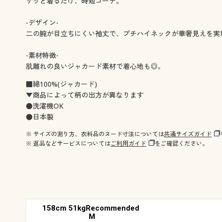
サッと着るだけ、時短コーデ。
-デザイン-
二の腕が目立ちにくい袖丈で、プチハイネックが華奢見えを実
-素材特徴-
肌離れの良いジャカード素材で着心地も◎。
■綿100%(ジャカード)
▼商品によって柄の出方が異なります
●洗濯機OK
●日本製
※ サイズの測り方、衣料品のヌード寸法については
共通サイズガイド
※ 返品などサービスについては
ご利用ガイド
をご確認ください。
158cm 51kgRecommended
M