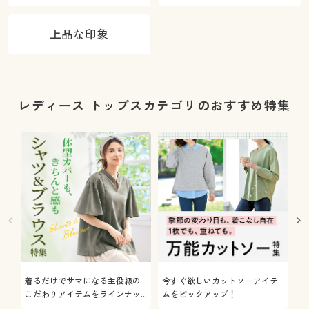
上品な印象
レディース トップスカテゴリのおすすめ特集
着るだけでサマになる主役級の
今すぐ欲しいカットソーアイテ
着
こだわりアイテムをラインナッ
ムをピックアップ！
日
プ