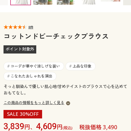
カタログ無料プレゼント
マイページ
会員メニュー
閲覧履歴
8件
マイページ
コットンドビーチェックブラウス
お気に入り
閲覧履歴
ポイント対象外
サポート
お気に入り
コーデが華やぐ涼しげな装い
上品な印象
#
#
ご利用ガイド
サポート
こなれたおしゃれを演出
#
そっと馴染んで優しい肌心地!甘めテイストのブラウスで心を込めて
よくある質問とお問い合わせ
ご利用ガイド
おもてなし。
この商品の情報をもっと詳しく見る
よくある質問とお問い合わせ
SALE 30%OFF
3,839
4,609
円、
円
税抜価格 3,490
(税込)