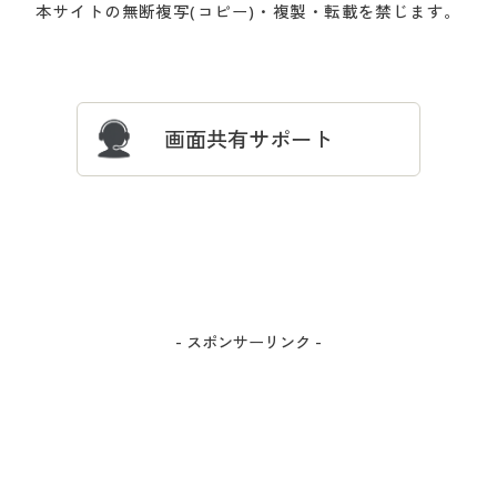
本サイトの無断複写(コピー)・複製・転載を禁じます。
プレゼント＆キャンペーン
サイトマップ
ついて
忘れの場合
サイズガイド
よくある質問とお問い合わせ
画面共有サポート
- スポンサーリンク -
カラー・サイズを選択しカートに入れる