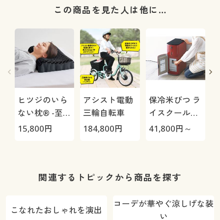
この商品を見た人は他に…
ヒツジのいら
アシスト電動
保冷米びつ ラ
ない枕® -至
三輪自転車
イスクール
極-
HRC-
15,800
円
184,800
円
41,800
円～
5
05S/HRC-10S
(
関連するトピックから商品を探す
機
コーデが華やぐ涼しげな装
こなれたおしゃれを演出
い