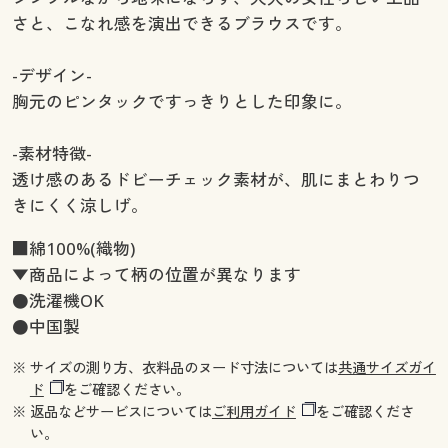
さと、こなれ感を演出できるブラウスです。
-デザイン-
胸元のピンタックですっきりとした印象に。
-素材特徴-
透け感のあるドビーチェック素材が、肌にまとわりつ
きにくく涼しげ。
■綿100%(織物)
▼商品によって柄の位置が異なります
●洗濯機OK
●中国製
※ サイズの測り方、衣料品のヌード寸法については
共通サイズガイ
ド
をご確認ください。
※ 返品などサービスについては
ご利用ガイド
をご確認くださ
い。