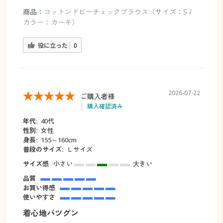
商品：
コットンドビーチェックブラウス（サイズ：S /
カラー：カーキ）
役に立った
0
2026-07-22
ご購入者様
購入確認済み
年代:
40代
性別:
女性
身長:
155～160cm
普段のサイズ:
Ｌサイズ
サイズ感
小さい
大きい
品質
お買い得感
使いやすさ
着心地バツグン