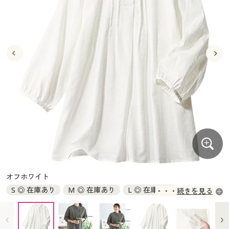
大きいサイズ
制服・スクールすべて
美容・健康・サプリメント
寝具・ベッド
制服・スクール
美容・健康通販すべて
家具・収納
キッチン・雑貨・日用品
バーゲン
大きいサイズ通販すべて
制服・学生服
カーテン・ラグ・ファブリック
大きいサイズ
制服・スクールすべて
美容・健康・サプリメント
寝具・ベッド
詳細検索
バーゲンセール
大きいサイズ レディース服
ジュニア・ティーンズ下着
バーゲン
大きいサイズ通販すべて
制服・学生服
カーテン・ラグ・ファブリック
商品カテゴリ一覧
シークレットセール
大きいサイズ レディース下着
詳細検索
バーゲンセール
大きいサイズ レディース服
ジュニア・ティーンズ下着
カタログ
大きいサイズ メンズ
商品カテゴリ一覧
シークレットセール
大きいサイズ レディース下着
カタログ・チラシからのご注文
カタログ
大きいサイズ 事務・制服
大きいサイズ メンズ
デジタルカタログ
カタログ・チラシからのご注文
オフホワイト
大きいサイズ 事務・制服
S ◎ 在庫あり
M ◎ 在庫あり
L ◎ 在庫あり
続きを見る
カタログ無料プレゼント
デジタルカタログ
LL ◎ 在庫あり
3L ◎ 在庫あり
会員メニュー