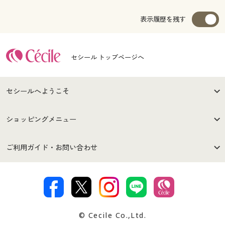
表示履歴を残す
セシール トップページへ
セシールへようこそ
はじめての方へ
ご利用環境について
ショッピングメニュー
セシールご利用規約
プライバシーポリシー
商品カテゴリ
バーゲンセール
ご利用ガイド・お問い合わせ
特定商取引法に基づく表示
古物営業法に基づく表示
カタログ・チラシからのご注
デジタルカタログ
ご注文は
お届けは
文
著作権・商標について
会社案内
交換・返品は
お支払は
カタログ無料プレゼント
特集一覧
© Cecile Co.,Ltd.
会員登録・お客様情報変更に
お客様番号・パスワードをお