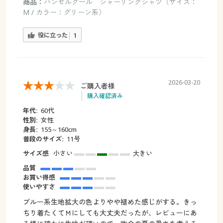
商品：
バンセルクール シャーリングシャツ（サイズ：
M / カラー：グリーン系）
役に立った
1
2026-03-20
ご購入者様
購入確認済み
年代:
60代
性別:
女性
身長:
155～160cm
普段のサイズ:
11号
サイズ感
小さい
大きい
品質
お買い得感
使いやすさ
ブルー系生地拡大の色よりやや褪めた感じがする。きっ
ちり着たくてＭにしても大丈夫だったが、レビューにあ