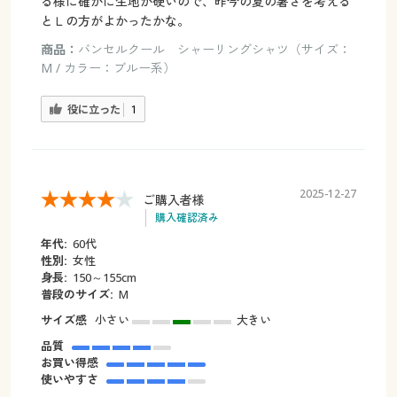
る様に確かに生地が硬いので、昨今の夏の暑さを考える
とＬの方がよかったかな。
商品：
バンセルクール シャーリングシャツ（サイズ：
M / カラー：ブルー系）
役に立った
1
2025-12-27
ご購入者様
購入確認済み
年代:
60代
性別:
女性
身長:
150～155cm
普段のサイズ:
M
サイズ感
小さい
大きい
品質
お買い得感
使いやすさ