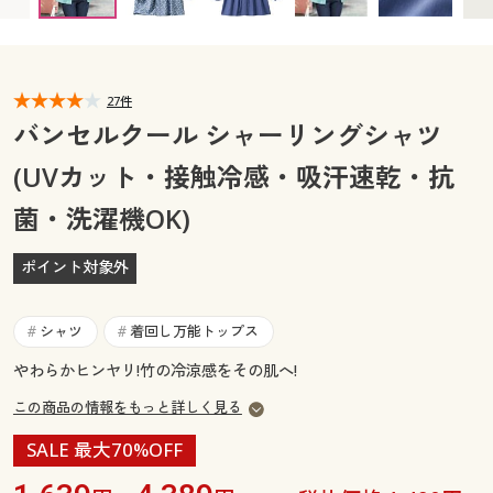
カタログ無料プレゼント
マイページ
会員メニュー
閲覧履歴
27件
マイページ
バンセルクール シャーリングシャツ
お気に入り
(UVカット・接触冷感・吸汗速乾・抗
閲覧履歴
菌・洗濯機OK)
サポート
お気に入り
ご利用ガイド
ポイント対象外
サポート
よくある質問とお問い合わせ
シャツ
着回し万能トップス
#
#
ご利用ガイド
やわらかヒンヤリ!竹の冷涼感をその肌へ!
よくある質問とお問い合わせ
この商品の情報をもっと詳しく見る
SALE 最大70%OFF