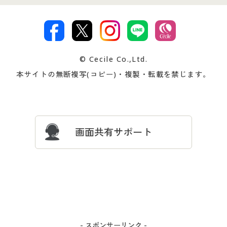
特定商取引法に基づく表示
古物営業法に基づく表示
カタログ・チラシからのご注
デジタルカタログ
ご注文は
お届けは
文
著作権・商標について
会社案内
交換・返品は
お支払は
カタログ無料プレゼント
特集一覧
© Cecile Co.,Ltd.
会員登録・お客様情報変更に
お客様番号・パスワードをお
本サイトの無断複写(コピー)・複製・転載を禁じます。
プレゼント＆キャンペーン
サイトマップ
ついて
忘れの場合
サイズガイド
よくある質問とお問い合わせ
画面共有サポート
- スポンサーリンク -