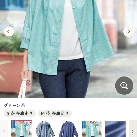
大きいサイズ
制服・スクールすべて
美容・健康・サプリメント
寝具・ベッド
制服・スクール
美容・健康通販すべて
家具・収納
キッチン・雑貨・日用品
バーゲン
大きいサイズ通販すべて
制服・学生服
カーテン・ラグ・ファブリック
大きいサイズ
制服・スクールすべて
美容・健康・サプリメント
寝具・ベッド
詳細検索
バーゲンセール
大きいサイズ レディース服
ジュニア・ティーンズ下着
バーゲン
大きいサイズ通販すべて
制服・学生服
カーテン・ラグ・ファブリック
商品カテゴリ一覧
シークレットセール
大きいサイズ レディース下着
詳細検索
バーゲンセール
大きいサイズ レディース服
ジュニア・ティーンズ下着
カタログ
大きいサイズ メンズ
商品カテゴリ一覧
シークレットセール
大きいサイズ レディース下着
カタログ・チラシからのご注文
カタログ
大きいサイズ 事務・制服
大きいサイズ メンズ
デジタルカタログ
カタログ・チラシからのご注文
グリーン系
大きいサイズ 事務・制服
S ◎ 在庫あり
M ◎ 在庫あり
カタログ無料プレゼント
デジタルカタログ
会員メニュー