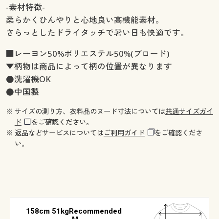
-素材特徴-
柔らかくひんやりと心地良い高機能素材。
さらっとしたドライタッチで暑い日も快適です。
■レーヨン50%ポリエステル50%(ブロード)
▼柄物は商品によって柄の位置が異なります
●洗濯機OK
●中国製
※ サイズの測り方、衣料品のヌード寸法については
共通サイズガイ
ド
をご確認ください。
※ 返品などサービスについては
ご利用ガイド
をご確認くださ
い。
158cm 51kgRecommended