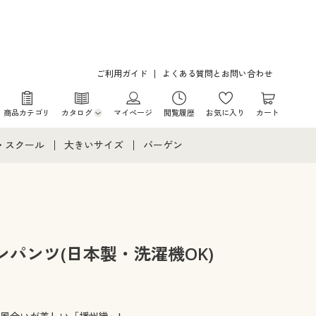
ご利用ガイド
よくある質問とお問い合わせ
商品カテゴリ
カタログ
マイページ
閲覧履歴
お気に入り
カート
カタログ・チラシからのご注文
・スクール
大きいサイズ
バーゲン
デジタルカタログ
て
・スクールすべて
大きいサイズ通販すべて
バーゲンセール
カタログ無料プレゼント
メント
・学生服
大きいサイズ レディース服
シークレットセール
ニア・ティーンズ下着
大きいサイズ レディース下着
パンツ(日本製・洗濯機OK)
大きいサイズ メンズ