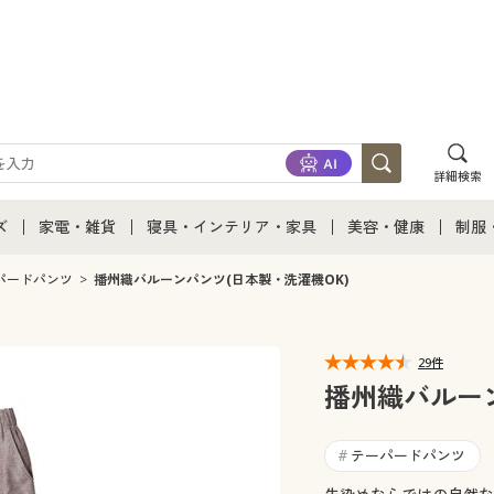
詳細検索
ズ
家電・雑貨
寝具・インテリア・家具
美容・健康
制服
て
ズ通販すべて
家電・雑貨すべて
寝具・インテリア・家具通販すべて
美容・健康通販すべ
制服
パードパンツ
播州織バルーンパンツ(日本製・洗濯機OK)
ズファッション
家電
家具・収納
美容・健康・サプリ
制服
29件
ズ下着
キッチン・雑貨・日用品
寝具・ベッド
ジュ
播州織バルーン
着
カーテン・ラグ・ファブリック
テーパードパンツ
#