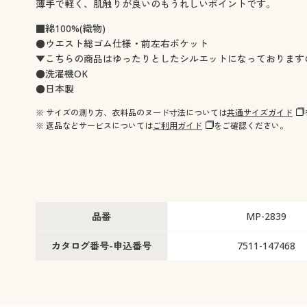
薄手で軽く、肌触りが良いのもうれしいポイントです。
■綿100%(織物)
●ウエスト総ゴム仕様・前左右ポケット
▼こちらの商品はゆったりとしたシルエットになっております
●洗濯機OK
●日本製
※ サイズの測り方、衣料品のヌード寸法については
共通サイズガイド
※ 返品などサービスについては
ご利用ガイド
をご確認ください。
品番
MP-2839
カタログ番号-申込番号
7511-147468