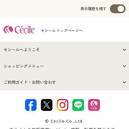
表示履歴を残す
セシール トップページへ
セシールへようこそ
はじめての方へ
ご利用環境について
ショッピングメニュー
セシールご利用規約
プライバシーポリシー
商品カテゴリ
バーゲンセール
ご利用ガイド・お問い合わせ
特定商取引法に基づく表示
古物営業法に基づく表示
カタログ・チラシからのご注
デジタルカタログ
ご注文は
お届けは
文
著作権・商標について
会社案内
交換・返品は
お支払は
カタログ無料プレゼント
特集一覧
© Cecile Co.,Ltd.
会員登録・お客様情報変更に
お客様番号・パスワードをお