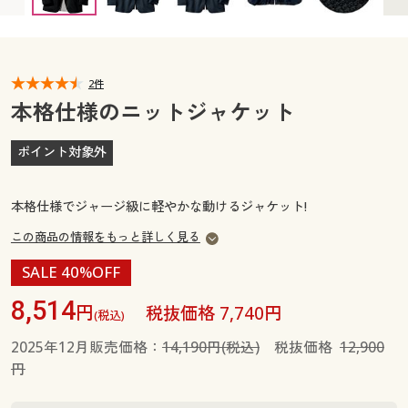
カタログ無料プレゼント
マイページ
会員メニュー
閲覧履歴
2件
マイページ
本格仕様のニットジャケット
お気に入り
閲覧履歴
ポイント対象外
サポート
お気に入り
本格仕様でジャージ級に軽やかな動けるジャケット!
ご利用ガイド
サポート
この商品の情報をもっと詳しく見る
SALE 40%OFF
よくある質問とお問い合わせ
ご利用ガイド
8,514
円
税抜価格 7,740円
(税込)
よくある質問とお問い合わせ
2025年12月販売価格：
14,190円(税込)
税抜価格
12,900
円