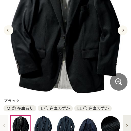
大きいサイズ
制服・スクールすべて
美容・健康・サプリメント
寝具・ベッド
制服・スクール
美容・健康通販すべて
家具・収納
キッチン・雑貨・日用品
バーゲン
大きいサイズ通販すべて
制服・学生服
カーテン・ラグ・ファブリック
大きいサイズ
制服・スクールすべて
美容・健康・サプリメント
寝具・ベッド
詳細検索
バーゲンセール
大きいサイズ レディース服
ジュニア・ティーンズ下着
バーゲン
大きいサイズ通販すべて
制服・学生服
カーテン・ラグ・ファブリック
商品カテゴリ一覧
シークレットセール
大きいサイズ レディース下着
詳細検索
バーゲンセール
大きいサイズ レディース服
ジュニア・ティーンズ下着
カタログ
大きいサイズ メンズ
商品カテゴリ一覧
シークレットセール
大きいサイズ レディース下着
カタログ・チラシからのご注文
カタログ
大きいサイズ 事務・制服
大きいサイズ メンズ
デジタルカタログ
カタログ・チラシからのご注文
ブラック
大きいサイズ 事務・制服
M ◎ 在庫あり
L ○ 在庫わずか
LL ○ 在庫わずか
カタログ無料プレゼント
デジタルカタログ
会員メニュー