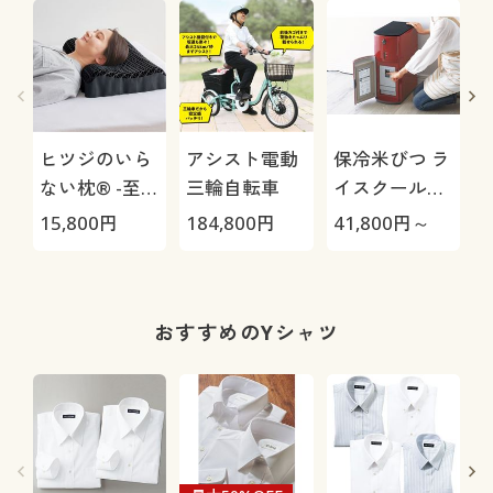
ヒツジのいら
アシスト電動
保冷米びつ ラ
ない枕® -至
三輪自転車
イスクール
(
極-
HRC-
15,800
円
184,800
円
41,800
円～
2
05S/HRC-10S
おすすめのYシャツ