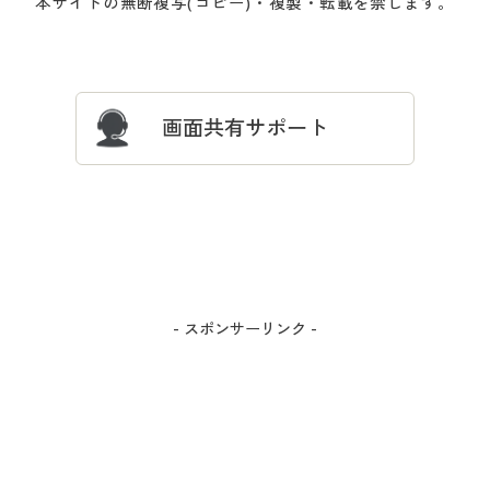
本サイトの無断複写(コピー)・複製・転載を禁じます。
プレゼント＆キャンペーン
サイトマップ
ついて
忘れの場合
サイズガイド
よくある質問とお問い合わせ
画面共有サポート
- スポンサーリンク -
カラー・サイズを選択しカートに入れる