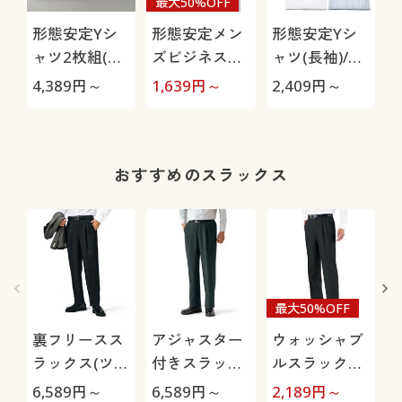
最大50%OFF
形態安定Yシ
形態安定メン
形態安定Yシ
ャツ2枚組(長
ズビジネス白
ャツ(長袖)/出
袖)/出張・洗
Yシャツ(長
張・洗い替え
4,389
円～
1,639
円～
2,409
円～
1
い替え対策
袖)/抗菌防
対策
臭・防汚加工
おすすめのスラックス
最大50%OFF
裏フリースス
アジャスター
ウォッシャブ
ラックス(ツー
付きスラック
ルスラックス
タック)/洗濯
ス(ツータッ
(ツータック)
6,589
円～
6,589
円～
2,189
円～
2