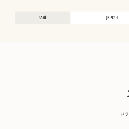
品番
JE-924
ドラ