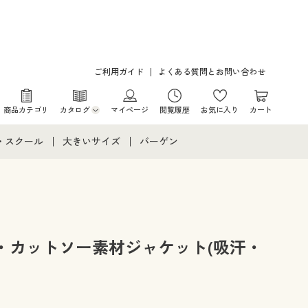
ご利用ガイド
よくある質問とお問い合わせ
商品カテゴリ
カタログ
マイページ
閲覧履歴
お気に入り
カート
カタログ・チラシからのご注文
・スクール
大きいサイズ
バーゲン
デジタルカタログ
て
・スクールすべて
大きいサイズ通販すべて
バーゲンセール
カタログ無料プレゼント
メント
・学生服
大きいサイズ レディース服
シークレットセール
ニア・ティーンズ下着
大きいサイズ レディース下着
・カットソー素材ジャケット(吸汗・
大きいサイズ メンズ