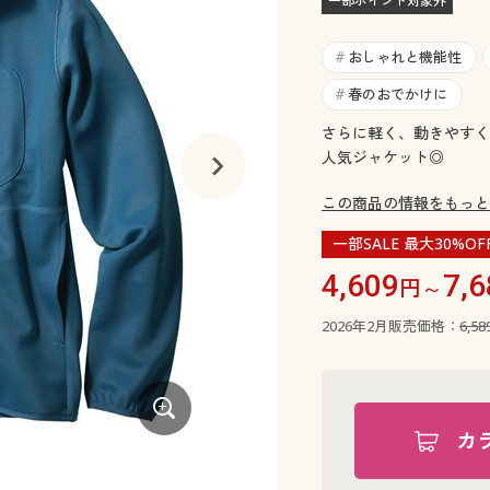
一部ポイント対象外
おしゃれと機能性
#
春のおでかけに
#
さらに軽く、動きやすく
人気ジャケット◎
この商品の情報をもっと
一部SALE 最大30%OF
4,609
7,6
円～
2026年2月販売価格：
6,5
カ
シティグレー