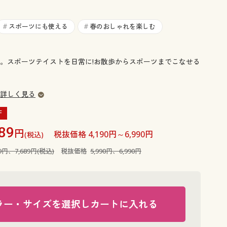
大きいサイズ 事務・制服
スポーツにも使える
春のおしゃれを楽しむ
#
#
。スポーツテイストを日常に!お散歩からスポーツまでこなせる
詳しく見る
F
89
円
税抜価格 4,190円～6,990円
(税込)
89円、7,689円(税込)
税抜価格
5,990円、6,990円
ラー・サイズを選択しカートに入れる
ネイビー