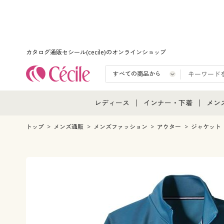
カタログ通販セシール(cecile)のオンラインショップ
レディース
インナー・下着
メン
レディース通販すべて
インナー・下着通販すべ
メン
トップ
メンズ通販
メンズファッション
アウター
ジャケット
レディースファッション
女性下着
メン
女性下着
メンズ下着
メン
ジュニア・ティーンズ下