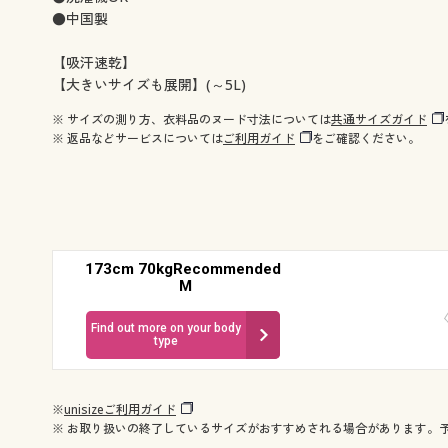
●中国製
【吸汗速乾】
【大きいサイズも展開】(～5L)
※ サイズの測り方、衣料品のヌード寸法については
共通サイズガイド
※ 返品などサービスについては
ご利用ガイド
をご確認ください。
173cm 70kgRecommended
M
Find out more on your body
type
※
unisizeご利用ガイド
※ お取り扱いの終了しているサイズがおすすめされる場合があります。