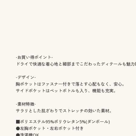
-お買い得ポイント-
ドライで快適な着心地と細部までこだわったディテールも魅力
-デザイン-
胸ポケットはファスナー付きで落とす心配もなく、安心。
サイドポケットはペットボトルも入り、機能も充実。
-素材特徴-
サラリとした肌ざわりでストレッチの効いた素材。
■ポリエステル95%ポリウレタン5%(ダンボール)
●左胸ポケット・左右ポケット付き
●洗濯機OK