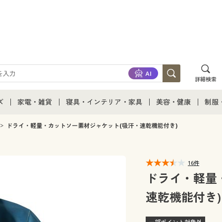
詳細検索
ズ
家電・雑貨
寝具・インテリア・家具
美容・健康
制服
て
ズ通販すべて
家電・雑貨すべて
寝具・インテリア・家具通販すべて
美容・健康通販すべ
制服
ドライ・軽量・カットソー素材ジャケット(吸汗・速乾機能付き)
ズファッション
家電
家具・収納
美容・健康・サプリ
制服
16件
ズ下着
キッチン・雑貨・日用品
寝具・ベッド
ジュ
ドライ・軽量
速乾機能付き)
着
カーテン・ラグ・ファブリック