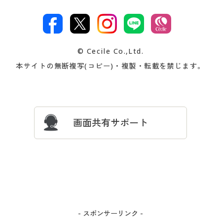
特定商取引法に基づく表示
古物営業法に基づく表示
カタログ・チラシからのご注
デジタルカタログ
ご注文は
お届けは
文
著作権・商標について
会社案内
交換・返品は
お支払は
カタログ無料プレゼント
特集一覧
© Cecile Co.,Ltd.
会員登録・お客様情報変更に
お客様番号・パスワードをお
本サイトの無断複写(コピー)・複製・転載を禁じます。
プレゼント＆キャンペーン
サイトマップ
ついて
忘れの場合
サイズガイド
よくある質問とお問い合わせ
画面共有サポート
- スポンサーリンク -