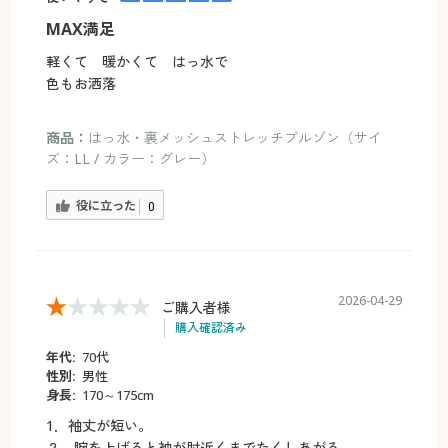
MAX満足
軽くて 暖かくて はっ水で
色もお洒落
商品：
はっ水・裏メッシュストレッチブルゾン（サイ
ズ：LL / カラー：グレー）
役に立った
0
2026-04-29
ご購入者様
購入確認済み
年代:
70代
性別:
男性
身長:
170～175cm
1．袖丈が短い。
２．腕を上げると袖が肘近くまでたくしあがる。