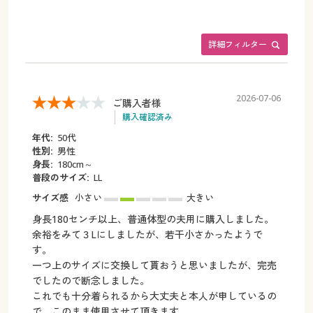
詳細フィルター
2026-07-06
ご購入者様
購入確認済み
年代:
50代
性別:
男性
身長:
180cm～
普段のサイズ:
LL
サイズ感
小さい
大きい
身長180センチ以上、普通体型の夫用に購入しました。
余裕をみて３Lにしましたが、若干小さかったようで
す。
一つ上のサイズに交換して貰おうと思いましたが、完売
でしたので断念しました。
これでも十分着られるから大丈夫と本人が申しているの
で、このまま使用させて頂きます。