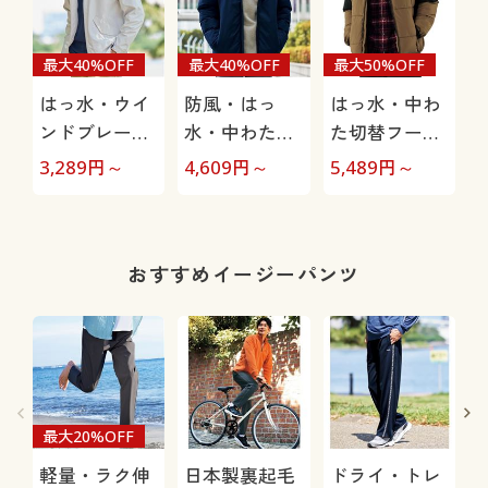
最大40%OFF
最大40%OFF
最大50%OFF
はっ水・ウイ
防風・はっ
はっ水・中わ
ンドブレーカ
水・中わたブ
た切替フード
ーブルゾン
ルゾン
ブルゾン
3,289
円～
4,609
円～
5,489
円～
おすすめイージーパンツ
最大20%OFF
軽量・ラク伸
日本製裏起毛
ドライ・トレ