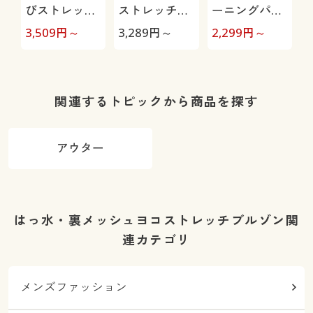
びストレッチ
ストレッチパ
ーニングパン
イージーパン
ンツ(ヨコスト
ツ(フィラ)股
3,509
円～
3,289
円～
2,299
円～
4
ツ(ヒヤロン・
レッチ)
下6丈展開(吸
接触冷感・タ
汗・速乾機能
テヨコストレ
付き)
ッチ)
関連するトピックから商品を探す
アウター
はっ水・裏メッシュヨコストレッチブルゾン関
連カテゴリ
メンズファッション