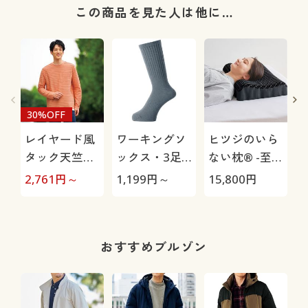
この商品を見た人は他に…
30%OFF
レイヤード風
ワーキングソ
ヒツジのいら
タック天竺カ
ックス・3足
ない枕® -至
ットソー(長
組
極-
2,761
円～
1,199
円～
15,800
円
1
袖)
おすすめブルゾン