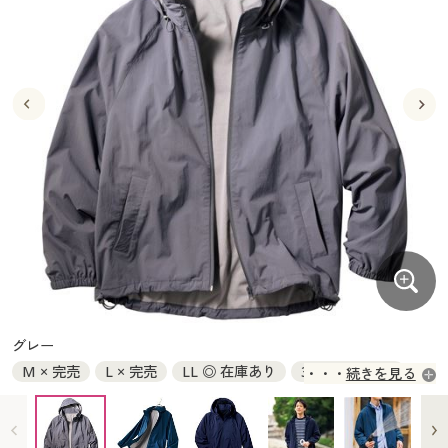
大きいサイズ
制服・スクールすべて
美容・健康・サプリメント
寝具・ベッド
制服・スクール
美容・健康通販すべて
家具・収納
キッチン・雑貨・日用品
バーゲン
大きいサイズ通販すべて
制服・学生服
カーテン・ラグ・ファブリック
大きいサイズ
制服・スクールすべて
美容・健康・サプリメント
寝具・ベッド
詳細検索
バーゲンセール
大きいサイズ レディース服
ジュニア・ティーンズ下着
バーゲン
大きいサイズ通販すべて
制服・学生服
カーテン・ラグ・ファブリック
商品カテゴリ一覧
シークレットセール
大きいサイズ レディース下着
詳細検索
バーゲンセール
大きいサイズ レディース服
ジュニア・ティーンズ下着
カタログ
大きいサイズ メンズ
商品カテゴリ一覧
シークレットセール
大きいサイズ レディース下着
カタログ・チラシからのご注文
カタログ
大きいサイズ 事務・制服
大きいサイズ メンズ
デジタルカタログ
カタログ・チラシからのご注文
グレー
大きいサイズ 事務・制服
M × 完売
L × 完売
LL ◎ 在庫あり
3L ◎ 在庫あり
続きを見る
カタログ無料プレゼント
デジタルカタログ
5L × 完売
会員メニュー