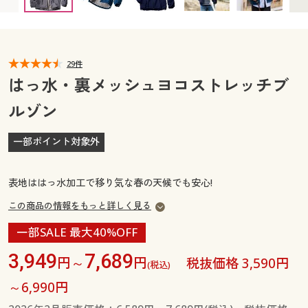
カタログ無料プレゼント
マイページ
会員メニュー
閲覧履歴
29件
マイページ
はっ水・裏メッシュヨコストレッチブ
お気に入り
ルゾン
閲覧履歴
サポート
一部ポイント対象外
お気に入り
ご利用ガイド
サポート
表地ははっ水加工で移り気な春の天候でも安心!
よくある質問とお問い合わせ
この商品の情報をもっと詳しく見る
ご利用ガイド
一部SALE 最大40%OFF
よくある質問とお問い合わせ
3,949
7,689
円～
円
税抜価格 3,590円
(税込)
～6,990円